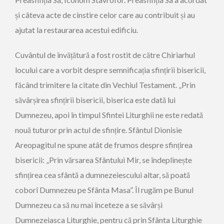
și câteva acte de cinstire celor care au contribuit și au
ajutat la restaurarea acestui edificiu.
Cuvântul de învățătură a fost rostit de către Chiriarhul
locului care a vorbit despre semnificația sfințirii bisericii,
făcând trimitere la citate din Vechiul Testament. „Prin
săvârșirea sfințirii bisericii, biserica este dată lui
Dumnezeu, apoi în timpul Sfintei Liturghii ne este redată
nouă tuturor prin actul de sfințire. Sfântul Dionisie
Areopagitul ne spune atât de frumos despre sfințirea
bisericii: „Prin vărsarea Sfântului Mir, se îndeplinește
sfințirea cea sfântă a dumnezeiescului altar, să poată
coborî Dumnezeu pe Sfânta Masa”. Îl rugăm pe Bunul
Dumnezeu ca să nu mai înceteze a se săvârși
Dumnezeiasca Liturghie, pentru că prin Sfânta Liturghie