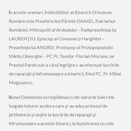
Î
n aceste vremuri, Întâistătător al Bisericii Ortodoxe
Române este Preafericitul Părinte DANIEL, Patriarhul
României; Mitropolit al Ardealului – Înaltpreasfinţia Sa
LAURENŢIU; Episcop al Covasnei şi Harghitei –
Preasfinţia Sa ANDREI; Protopop al Protopopiatului
Sfântu Gheorghe – PC Pr. Teodor-Florian Mocanu, iar
Preotul Paroh sub a cărui îngrijire s-au efectuat lucrările
de reparaţii și înfrumusețare a bisericii, fiind PC. Pr. Mihai
Mogoșescu.
B
unul Dumnezeu să răsplătească din darurile Sale cele
bogate tuturor acelora care şi-au adus prinosul de
jertfelnicie şi slujire la lucrările de reparaţii şi
înfrumuseţare a acestei biserici, la înzestrarea cu cele