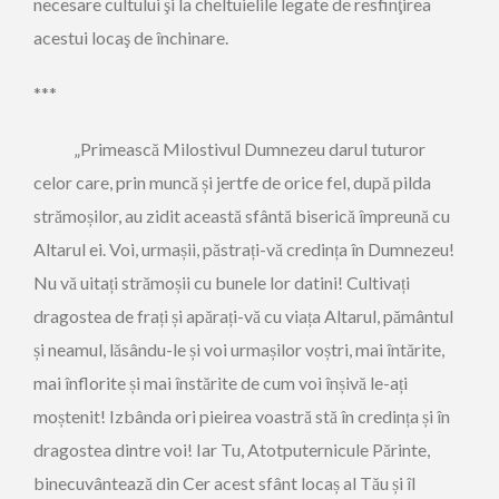
necesare cultului şi la cheltuielile legate de resfinţirea
acestui locaş de închinare.
***
„Primească Milostivul Dumnezeu darul tuturor
celor care, prin muncă și jertfe de orice fel, după pilda
strămoșilor, au zidit această sfântă biserică împreună cu
Altarul ei. Voi, urmașii, păstrați-vă credința în Dumnezeu!
Nu vă uitați strămoșii cu bunele lor datini! Cultivați
dragostea de frați și apărați-vă cu viața Altarul, pământul
și neamul, lăsându-le și voi urmașilor voștri, mai întărite,
mai înflorite și mai înstărite de cum voi înșivă le-ați
moștenit! Izbânda ori pieirea voastră stă în credința și în
dragostea dintre voi! Iar Tu, Atotputernicule Părinte,
binecuvântează din Cer acest sfânt locaș al Tău și îl