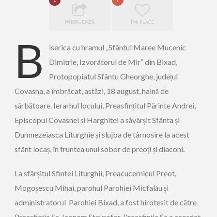
1
7
PARTAJEAZĂ
ÎMI PLACE
B
iserica cu hramul „Sfântul Maree Mucenic
Dimitrie, Izvorâtorul de Mir” din Bixad,
Protopopiatul Sfântu Gheorghe, județul
Covasna, a îmbrăcat, astăzi, 18 august, haină de
sărbătoare. Ierarhul locului, Preasfințitul Părinte Andrei,
Episcopul Covasnei și Harghitei a săvârșit Sfânta și
Dumnezeiasca Liturghie și slujba de târnosire la acest
sfânt locaș, în fruntea unui sobor de preoți și diaconi.
La sfârșitul Sfintei Liturghii, Preacucernicul Preot,
Mogoșescu Mihai, parohul Parohiei Micfalău și
administratorul Parohiei Bixad, a fost hirotesit de către
Preasfinția Sa, Iconom Stavrofor. Preasfinția Sa a acordat