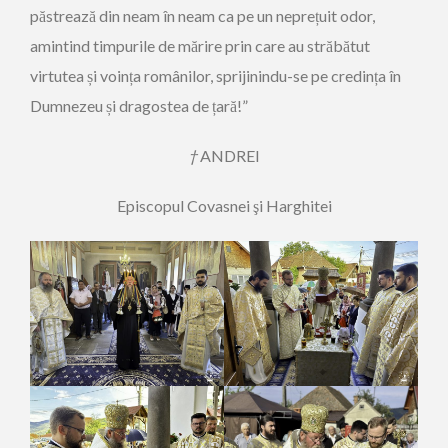
păstrează din neam în neam ca pe un neprețuit odor,
amintind timpurile de mărire prin care au străbătut
virtutea și voința românilor, sprijinindu-se pe credința în
Dumnezeu și dragostea de țară!”
†
ANDREI
Episcopul Covasnei şi Harghitei