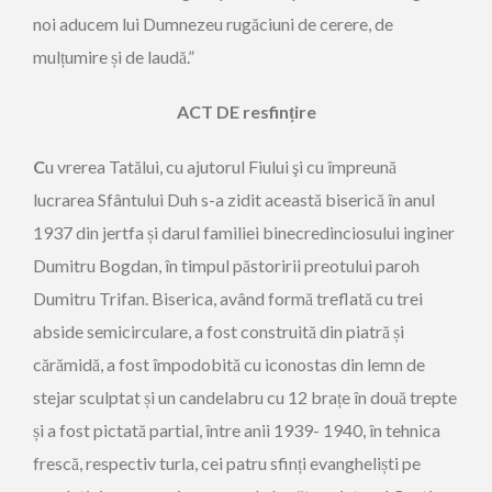
noi aducem lui Dumnezeu rugăciuni de cerere, de
mulțumire și de laudă.”
A
CT
DE resfințire
C
u vrerea Tatălui, cu ajutorul Fiului şi cu împreună
lucrarea Sfântului Duh s-a zidit această biserică în anul
1937 din jertfa și darul familiei binecredinciosului inginer
Dumitru Bogdan, în timpul păstoririi preotului paroh
Dumitru Trifan. Biserica, având formă treflată cu trei
abside semicirculare, a fost construită din piatră și
cărămidă, a fost împodobită cu iconostas din lemn de
stejar sculptat și un candelabru cu 12 brațe în două trepte
și a fost pictată partial, între anii 1939- 1940, în tehnica
frescă, respectiv turla, cei patru sfinți evangheliști pe