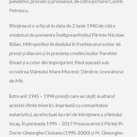
pandativi, precum și pronaosul, de către pictorul Costin
Petrescu.
S
fințirea ei s-a făcut în data de 2 iunie 1940 de către
vrednicul de pomenire Înaltpreasfințitul Părinte Nicolae
Bălan, Mitropolitul Ardealului în fruntea unui sobor de
preoți și diaconi și în prezența credincioșilor Parohiei
Bixad și a celor din împrejurimi, fiind așezată sub
ocrotirea Sfântului Mare Mucenic Dimitrie, Izvorâtorul
de Mir.
Î
ntre anii 1945 – 1994 preoţii care au slujit la altarul
acestei sfinte biserici, împreună cu comunitatea
euharistică, au efectuat lucrări de întreţinere a sfântului
locaş. În perioada 1995 – 2017 Preacucernicii Părinți Pr.
Dorin-Gheorghe Ciobanu (1995-2000) și Pr. Gheorghe-