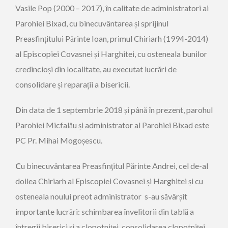
Vasile Pop (2000 – 2017), în calitate de administratori ai
Parohiei Bixad, cu binecuvântarea și sprijinul
Preasfințitului Părinte Ioan, primul Chiriarh (1994-2014)
al Episcopiei Covasnei și Harghitei, cu osteneala bunilor
credincioși din localitate, au executat lucrări de
consolidare și reparații a bisericii.
D
in data de 1 septembrie 2018 și până în prezent, parohul
Parohiei Micfalău și administrator al Parohiei Bixad este
PC Pr. Mihai Mogoșescu.
C
u binecuvântarea Preasfinţitul Părinte Andrei, cel de-al
doilea Chiriarh al Episcopiei Covasnei și Harghitei și cu
osteneala noului preot administrator s-au săvârșit
importante lucrări: schimbarea învelitorii din tablă a
întregii biserici și a clopotniței, consolidarea clopotniței,