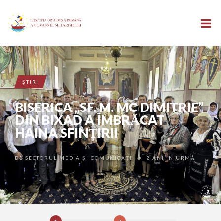
ŞTIRI
BISERICA „SF. M. MC DIMITRIE”
DIN BIXAD A ÎMBRĂCAT
HAINA SFINȚIRII
DE
SECTORUL MEDIA ȘI COMUNICAȚII
2 ANI ÎN URMĂ
•