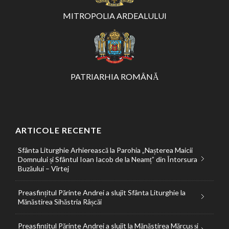
MITROPOLIA ARDEALULUI
PATRIARHIA ROMÂNĂ
ARTICOLE RECENTE
Sfânta Liturghie Arhierească la Parohia „Nașterea Maicii
Domnului și Sfântul Ioan Iacob de la Neamț” din Întorsura
Buzăului – Vîrtej
Preasfințitul Părinte Andrei a slujit Sfânta Liturghie la
Mănăstirea Sihăstria Râșcăi
Preasfințitul Părinte Andrei a slujit la Mănăstirea Mărcuș și