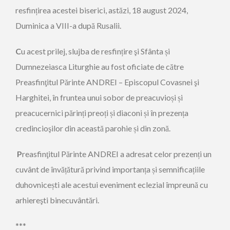
resfințirea acestei biserici, astăzi, 18 august 2024,
Duminica a VIII-a după Rusalii.
C
u acest prilej, slujba de resfințire şi Sfânta și
Dumnezeiasca Liturghie au fost oficiate de către
Preasfinţitul Părinte ANDREI – Episcopul Covasnei şi
Harghitei, în fruntea unui sobor de preacuvioși și
preacucernici părinți preoți și diaconi și în prezența
credincioşilor din această parohie și din zonă.
P
reasfinţitul Părinte ANDREI a adresat celor prezenți un
cuvânt de învățătură privind importanța și semnificațiile
duhovnicești ale acestui eveniment eclezial împreună cu
arhiereşti binecuvântări.
***