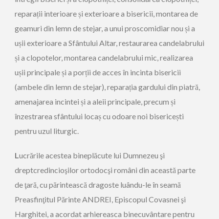
reparații interioare și exterioare a bisericii, montarea de
geamuri din lemn de stejar, a unui proscomidiar nou și a
ușii exterioare a Sfântului Altar, restaurarea candelabrului
și a clopotelor, montarea candelabrului mic, realizarea
ușii principale și a porții de acces în incinta bisericii
(ambele din lemn de stejar), reparația gardului din piatră,
amenajarea incintei și a aleii principale, precum și
înzestrarea sfântului locaș cu odoare noi bisericești
pentru uzul liturgic.
L
ucrările acestea bineplăcute lui Dumnezeu şi
dreptcredincioşilor ortodocşi români din această parte
de ţară, cu părintească dragoste luându-le în seamă
Preasfinţitul Părinte ANDREI, Episcopul Covasnei şi
Harghitei, a acordat arhiereasca binecuvântare pentru