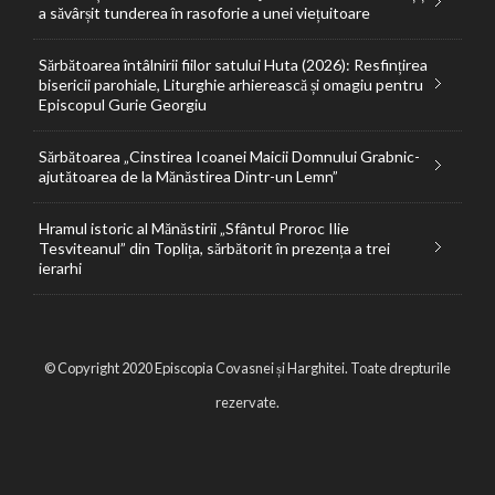
a săvârșit tunderea în rasoforie a unei viețuitoare
Sărbătoarea întâlnirii fiilor satului Huta (2026): Resfințirea
bisericii parohiale, Liturghie arhierească și omagiu pentru
Episcopul Gurie Georgiu
Sărbătoarea „Cinstirea Icoanei Maicii Domnului Grabnic-
ajutătoarea de la Mănăstirea Dintr-un Lemn”
Hramul istoric al Mănăstirii „Sfântul Proroc Ilie
Tesviteanul” din Toplița, sărbătorit în prezența a trei
ierarhi
© Copyright 2020 Episcopia Covasnei și Harghitei. Toate drepturile
rezervate.