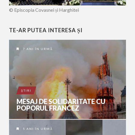
© Episcopia Covasnei și Harghitei
TE-AR PUTEA INTERESA ȘI
7 ANI ÎN URMĂ
ŞTIRI
MESAJ DE SOLIDARITATE CU
POPORUL FRANCEZ
5 ANI ÎN URMĂ