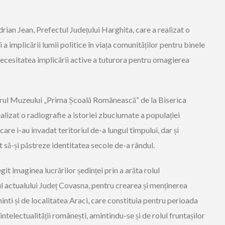
an Jean, Prefectul Județului Harghita, care a realizat o
 a implicării lumii politice în viața comunităților pentru binele
necesitatea implicării active a tuturora pentru omagierea
torul Muzeului „Prima Școală Românească” de la Biserica
ealizat o radiografie a istoriei zbuciumate a populației
re i-au invadat teritoriul de-a lungul timpului, dar și
t să-și păstreze identitatea secole de-a rândul.
it imaginea lucrărilor ședinței prin a arăta rolul
ul actualului Județ Covasna, pentru crearea și menținerea
inti și de localitatea Araci, care constituia pentru perioada
 intelectualității românești, amintindu-se și de rolul fruntașilor