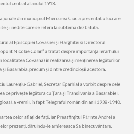
entul central al anului 1918.
Naționale din municipiul Miercurea Ciuc a prezentat o lucrare
ite și inedite care se referă la subtema dezbătută.
tural al Episcopiei Covasnei și Harghitei și Directorul
opolit Nicolae Colan” a tratat despre importanța Ierarhului
n localitatea Covasna) în realizarea și menținerea legăturilor
și Basarabia, precum și dintre credincioșii acestora.
anciu Laurențiu-Gabriel, Secretar Eparhial a vorbit despre cele
a ce privește legătura cu Țara și Transilvania a Basarabiei,
igioasă a vremii, în fapt Telegraful român din anii 1938-1940.
partea celor aflați de față, iar Preasfințitul Părinte Andrei a
celor prezenți, dăruindu-le arhiereasca Sa binecuvântare.