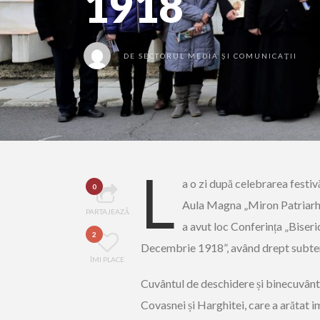
1918
DE
SECTORUL MEDIA ȘI COMUNICAȚII
L
a o zi după celebrarea festiv
0
Aula Magna „Miron Patriarhul
PARTAJEAZĂ
a avut loc Conferința „Biser
2
Decembrie 1918”, având drept subtemă
ÎMI PLACE
Cuvântul de deschidere și binecuvânta
Covasnei și Harghitei, care a arătat im