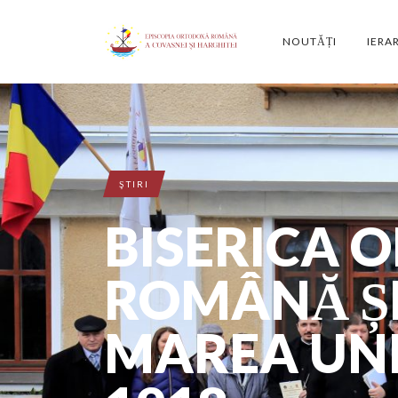
NOUTĂȚI
IERA
ŞTIRI
BISERICA 
ROMÂNĂ ȘI 
MAREA UNI