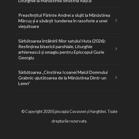
Liturghie la Mănăstirea Sihăstria Râșcăi
Preasfințitul Părinte Andrei a slujit la Mănăstirea
Mărcuș și a săvârșit tunderea în rasoforie a unei
viețuitoare
Sărbătoarea întâlnirii fiilor satului Huta (2026):
Resfințirea bisericii parohiale, Liturghie
arhierească și omagiu pentru Episcopul Gurie
Georgiu
Sărbătoarea „Cinstirea Icoanei Maicii Domnului
Grabnic-ajutătoarea de la Mănăstirea Dintr-un
Lemn”
© Copyright 2020 Episcopia Covasnei și Harghitei. Toate
drepturile rezervate.