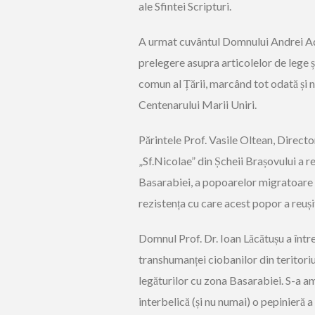
ale Sfintei Scripturi.
A urmat cuvântul Domnului Andrei Adri
prelegere asupra articolelor de lege și
comun al Țării, marcând tot odată și 
Centenarului Marii Uniri.
Părintele Prof. Vasile Oltean, Direc
„Sf.Nicolae” din Șcheii Brașovului a r
Basarabiei, a popoarelor migratoare ca
rezistența cu care acest popor a reuși
Domnul Prof. Dr. Ioan Lăcătușu a întreg
transhumanței ciobanilor din teritori
legăturilor cu zona Basarabiei. S-a am
interbelică (și nu numai) o pepinieră a