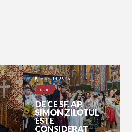
6 ANI ÎN URMĂ
ŞTIRI
DE CE SF. AP.
SIMON ZILOTUL
ESTE
CONSIDERAT