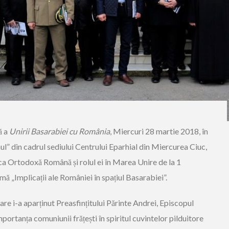
ă a
Unirii Basarabiei cu România
, Miercuri 28 martie 2018, în
” din cadrul sediului Centrului Eparhial din Miercurea Ciuc,
ica Ortodoxă Română și rolul ei în Marea Unire de la 1
 „Implicații ale României în spațiul Basarabiei”.
re i-a aparținut Preasfințitului Părinte Andrei, Episcopul
portanța comuniunii frățești în spiritul cuvintelor pilduitore