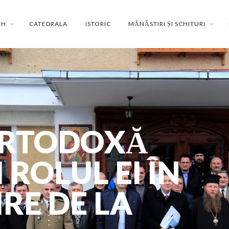
RH
CATEDRALA
ISTORIC
MĂNĂSTIRI ȘI SCHITURI
ORTODOXĂ
ROLUL EI ÎN
RE DE LA