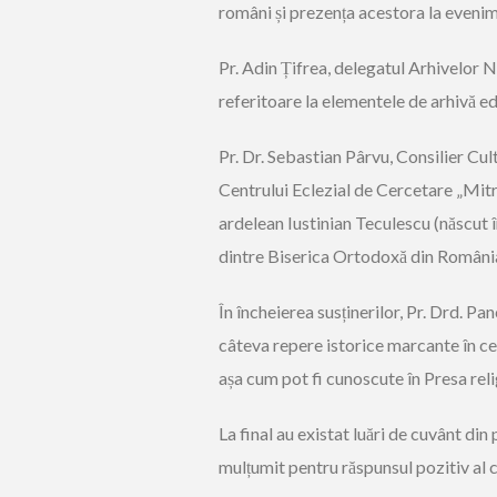
români și prezența acestora la evenim
Pr. Adin Țifrea, delegatul Arhivelor 
referitoare la elementele de arhivă ed
Pr. Dr. Sebastian Pârvu, Consilier Cul
Centrului Eclezial de Cercetare „Mitr
ardelean Iustinian Teculescu (născut î
dintre Biserica Ortodoxă din România 
În încheierea susținerilor, Pr. Drd. P
câteva repere istorice marcante în cee
așa cum pot fi cunoscute în Presa rel
La final au existat luări de cuvânt din 
mulțumit pentru răspunsul pozitiv al 