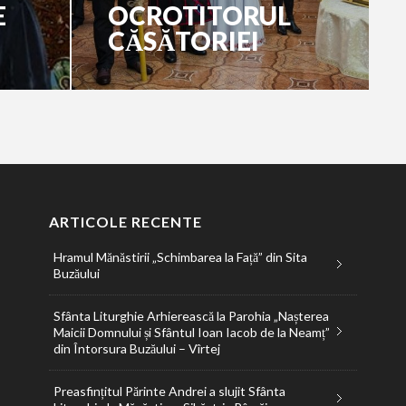
E
OCROTITORUL
CĂSĂTORIEI
ARTICOLE RECENTE
Hramul Mănăstirii „Schimbarea la Față” din Sita
Buzăului
Sfânta Liturghie Arhierească la Parohia „Nașterea
Maicii Domnului și Sfântul Ioan Iacob de la Neamț”
din Întorsura Buzăului – Vîrtej
Preasfințitul Părinte Andrei a slujit Sfânta