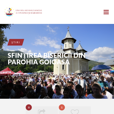
ŞTIRI
SFINȚIREA BISERICII DIN
PAROHIA GOIOASA
DE
SECTORUL MEDIA ȘI COMUNICAȚII
10 ANI ÎN URMĂ
•
0
1