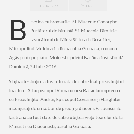
PARTAJEAZĂ
ÎMI PLACE
B
iserica cu hramurile „Sf. Mucenic Gheorghe
Purtătorul de biruință, Sf. Mucenic Dimitrie
Izvorâtorul de Mir și Sf. Ierarh Dosoftei,
Mitropolitul Moldovei”, din parohia Goioasa, comuna
Agăș protopopiatul Moinești, județul Bacău a fost sfințită
Duminică, 24 Iulie 2016.
Slujba de sfințire a fost oficiată de către Înaltpreasfințitul
Ioachim, Arhiepiscopul Romanului și Bacăului împreună
cu Preasfințitul Andrei, Episcopul Covasnei și Harghitei
înconjurați de un sobor de preoți și diaconi. Răspunsurile
la strana au fost date de către obștea viețuitoarelor de la
Mănăstirea Diaconești, parohia Goioasa.