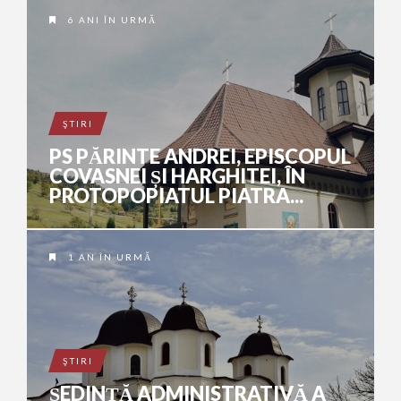
6 ANI ÎN URMĂ
ŞTIRI
PS PĂRINTE ANDREI, EPISCOPUL
COVASNEI ȘI HARGHITEI, ÎN
PROTOPOPIATUL PIATRA...
1 AN ÎN URMĂ
ŞTIRI
ȘEDINȚĂ ADMINISTRATIVĂ A