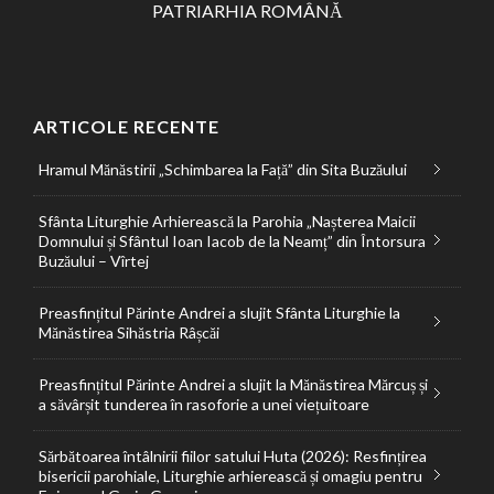
PATRIARHIA ROMÂNĂ
ARTICOLE RECENTE
Hramul Mănăstirii „Schimbarea la Față” din Sita Buzăului
Sfânta Liturghie Arhierească la Parohia „Nașterea Maicii
Domnului și Sfântul Ioan Iacob de la Neamț” din Întorsura
Buzăului – Vîrtej
Preasfințitul Părinte Andrei a slujit Sfânta Liturghie la
Mănăstirea Sihăstria Râșcăi
Preasfințitul Părinte Andrei a slujit la Mănăstirea Mărcuș și
a săvârșit tunderea în rasoforie a unei viețuitoare
Sărbătoarea întâlnirii fiilor satului Huta (2026): Resfințirea
bisericii parohiale, Liturghie arhierească și omagiu pentru