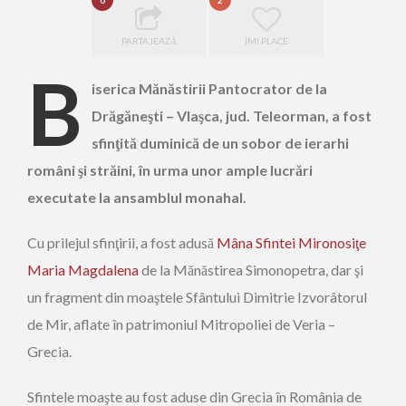
0
2
PARTAJEAZĂ
ÎMI PLACE
B
iserica Mănăstirii Pantocrator de la
Drăgăneşti – Vlaşca, jud. Teleorman, a fost
sfinţită duminică de un sobor de ierarhi
români şi străini, în urma unor ample lucrări
executate la ansamblul monahal.
Cu prilejul sfinţirii, a fost adusă
Mâna Sfintei Mironosiţe
Maria Magdalena
de la Mănăstirea Simonopetra, dar şi
un fragment din moaştele Sfântului Dimitrie Izvorâtorul
de Mir, aflate în patrimoniul Mitropoliei de Veria –
Grecia.
Sfintele moaşte au fost aduse din Grecia în România de