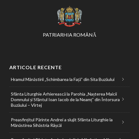
PATRIARHIA ROMÂNĂ
ARTICOLE RECENTE
Hramul Mănăstirii „Schimbarea la Față” din Sita Buzăului
Sfânta Liturghie Arhierească la Parohia „Nașterea Maicii
Domnului și Sfântul Ioan Iacob de la Neamț” din Întorsura
Buzăului – Vîrtej
Preasfințitul Părinte Andrei a slujit Sfânta Liturghie la
Mănăstirea Sihăstria Râșcăi