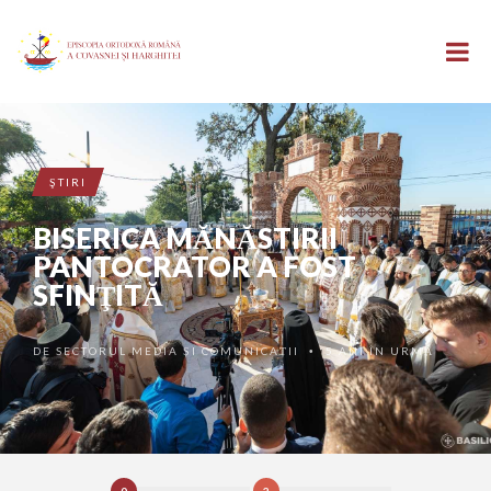
ŞTIRI
BISERICA MĂNĂSTIRII
PANTOCRATOR A FOST
SFINŢITĂ
DE
SECTORUL MEDIA ȘI COMUNICAȚII
5 ANI ÎN URMĂ
•