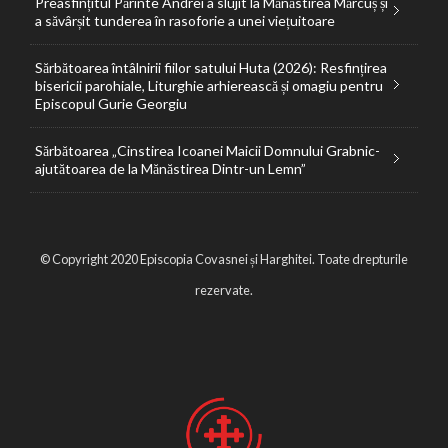
Preasfințitul Părinte Andrei a slujit la Mănăstirea Mărcuș și
a săvârșit tunderea în rasoforie a unei viețuitoare
Sărbătoarea întâlnirii fiilor satului Huta (2026): Resfințirea
bisericii parohiale, Liturghie arhierească și omagiu pentru
Episcopul Gurie Georgiu
Sărbătoarea „Cinstirea Icoanei Maicii Domnului Grabnic-
ajutătoarea de la Mănăstirea Dintr-un Lemn”
© Copyright 2020 Episcopia Covasnei și Harghitei. Toate drepturile
rezervate.