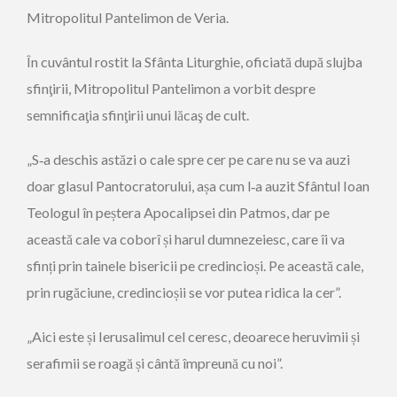
Mitropolitul Pantelimon de Veria.
În cuvântul rostit la Sfânta Liturghie, oficiată după slujba
sfinţirii, Mitropolitul Pantelimon a vorbit despre
semnificaţia sfinţirii unui lăcaş de cult.
„S‑a deschis astăzi o cale spre cer pe care nu se va auzi
doar glasul Pantocratorului, așa cum l‑a auzit Sfântul Ioan
Teologul în peștera Apocalipsei din Patmos, dar pe
această cale va coborî și harul dumnezeiesc, care îi va
sfinți prin tainele bisericii pe credincioși. Pe această cale,
prin rugăciune, credincioșii se vor putea ridica la cer”.
„Aici este și Ierusalimul cel ceresc, deoarece heruvimii și
serafimii se roagă și cântă împreună cu noi”.