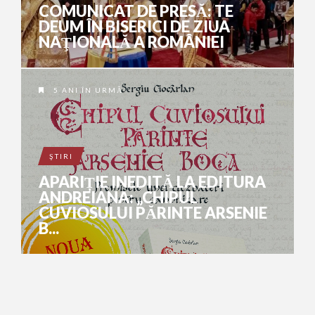
COMUNICAT DE PRESĂ: TE
DEUM ÎN BISERICI DE ZIUA
NAŢIONALĂ A ROMÂNIEI
5 ANI ÎN URMĂ
ŞTIRI
APARIȚIE INEDITĂ LA EDITURA
ANDREIANA: „CHIPUL
CUVIOSULUI PĂRINTE ARSENIE
B...