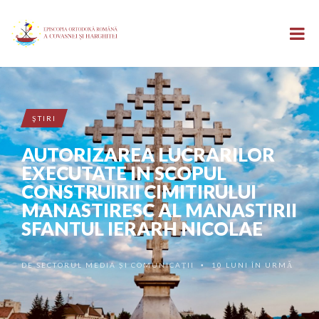
ŞTIRI
AUTORIZAREA LUCRARILOR
EXECUTATE IN SCOPUL
CONSTRUIRII CIMITIRULUI
MANASTIRESC AL MANASTIRII
SFANTUL IERARH NICOLAE
DE
SECTORUL MEDIA ȘI COMUNICAȚII
10 LUNI ÎN URMĂ
•