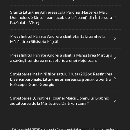
Sfânta Liturghie Arhierească la Parohia „Nașterea Maicii
Domnului și Sfântul Ioan Iacob de la Neamț” din Întorsura
Buzăului – Vîrtej
Preasfințitul Părinte Andrei a slujit Sfânta Liturghie la
Mănăstirea Sihăstria Râșcăi
Preasfințitul Părinte Andrei a slujit la Mănăstirea Mărcuș și
a săvârșit tunderea în rasoforie a unei viețuitoare
Sărbătoarea întâlnirii fiilor satului Huta (2026): Resfințirea
bisericii parohiale, Liturghie arhierească și omagiu pentru
Episcopul Gurie Georgiu
Sărbătoarea „Cinstirea Icoanei Maicii Domnului Grabnic-
ajutătoarea de la Mănăstirea Dintr-un Lemn”
© Copyright 2020 Episcopia Covasnei și Harghitei. Toate drepturile