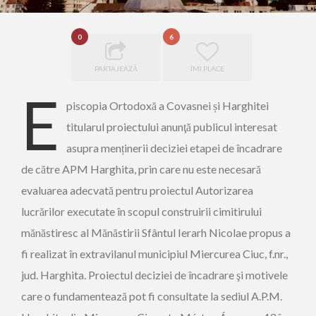
0
6
PARTAJEAZĂ
ÎMI PLACE
E
piscopia Ortodoxă a Covasnei și Harghitei
titularul proiectului anunţă publicul interesat
asupra menținerii deciziei etapei de încadrare
de către APM Harghita, prin care nu este necesară
evaluarea adecvată pentru proiectul Autorizarea
lucrărilor executate în scopul construirii cimitirului
mănăstiresc al Mănăstirii Sfântul Ierarh Nicolae propus a
fi realizat în extravilanul municipiul Miercurea Ciuc, f.nr.,
jud. Harghita. Proiectul deciziei de încadrare şi motivele
care o fundamentează pot fi consultate la sediul A.P.M.