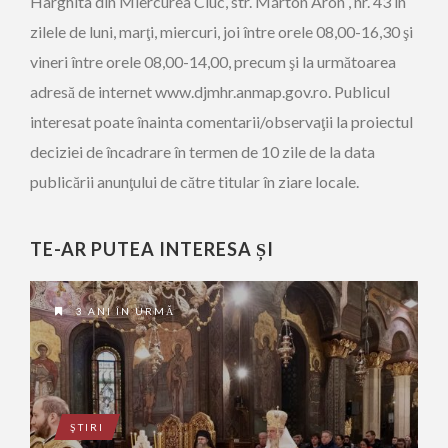
Harghita din Miercurea Ciuc, str. Márton Áron , nr. 43 în
zilele de luni, marţi, miercuri, joi între orele 08,00-16,30 şi
vineri între orele 08,00-14,00, precum şi la următoarea
adresă de internet www.djmhr.anmap.gov.ro. Publicul
interesat poate înainta comentarii/observaţii la proiectul
deciziei de încadrare în termen de 10 zile de la data
publicării anunţului de către titular în ziare locale.
TE-AR PUTEA INTERESA ȘI
3 ANI ÎN URMĂ
ŞTIRI