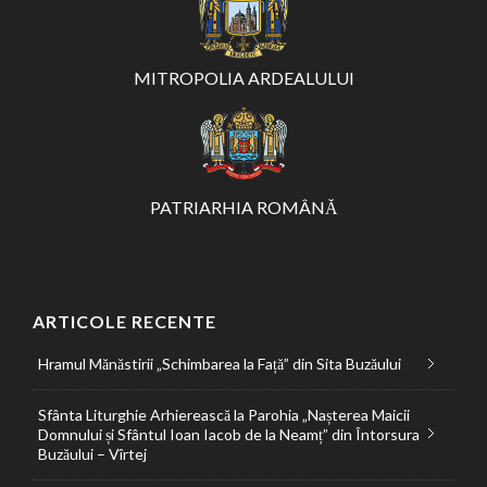
MITROPOLIA ARDEALULUI
PATRIARHIA ROMÂNĂ
ARTICOLE RECENTE
Hramul Mănăstirii „Schimbarea la Față” din Sita Buzăului
Sfânta Liturghie Arhierească la Parohia „Nașterea Maicii
Domnului și Sfântul Ioan Iacob de la Neamț” din Întorsura
Buzăului – Vîrtej