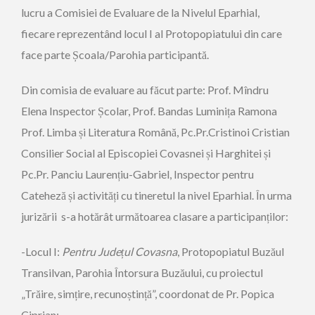
lucru a Comisiei de Evaluare de la Nivelul Eparhial,
fiecare reprezentând locul I al Protopopiatului din care
face parte Școala/Parohia participantă.
Din comisia de evaluare au făcut parte: Prof. Mîndru
Elena Inspector Școlar, Prof. Bandas Luminița Ramona
Prof. Limba și Literatura Română, Pc.Pr.Cristinoi Cristian
Consilier Social al Episcopiei Covasnei și Harghitei și
Pc.Pr. Panciu Laurențiu-Gabriel, Inspector pentru
Cateheză și activități cu tineretul la nivel Eparhial. În urma
jurizării s-a hotărât următoarea clasare a participanților:
-Locul I:
Pentru Județul Covasna
, Protopopiatul Buzăul
Transilvan, Parohia Întorsura Buzăului, cu proiectul
„Trăire, simțire, recunoștință”, coordonat de Pr. Popica
Ciprian;