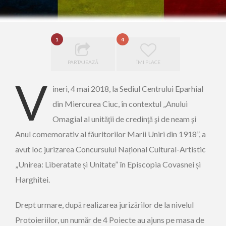
1
4
PARTAJEAZĂ
ÎMI PLACE
V
ineri, 4 mai 2018, la Sediul Centrului Eparhial
din Miercurea Ciuc, în contextul „Anului
Omagial al unităţii de credinţă şi de neam şi
Anul comemorativ al făuritorilor Marii Uniri din 1918”, a
avut loc jurizarea Concursului Național Cultural-Artistic
„Unirea: Liberatate și Unitate” în Episcopia Covasnei și
Harghitei.
Drept urmare, după realizarea jurizărilor de la nivelul
Protoieriilor, un număr de 4 Poiecte au ajuns pe masa de