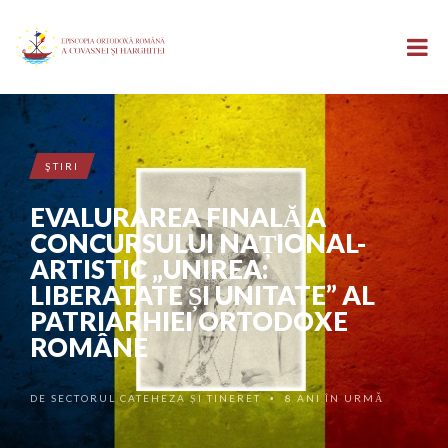
ŞTIRI
EVALURAREA FINALĂ A
CONCURSULUI NAȚIONAL-
ARTISTIC „UNIREA:
LIBERATATE ȘI UNITATE” AL
PATRIARHIEI ORTODOXE
ROMÂNE
DE
SECTORUL CATEHEZA ȘI TINERET
8 ANI ÎN URMĂ
•