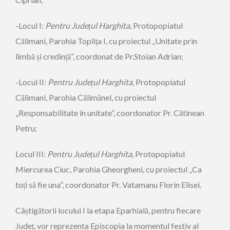
-Locul I:
Pentru Județul Harghita
, Protopopiatul
Călimani, Parohia Toplița I, cu proiectul „Unitate prin
limbă și credință”, coordonat de Pr.Stoian Adrian;
-Locul II:
Pentru Județul Harghita,
Protopopiatul
Călimani, Parohia Călimănel, cu proiectul
„Responsabilitate în unitate”, coordonator Pr. Cătinean
Petru;
Locul III:
Pentru Județul Harghita,
Protopopiatul
Miercurea Ciuc, Parohia Gheorgheni, cu proiectul „Ca
toți să fie una”, coordonator Pr. Vatamanu Florin Elisei.
Câștigătorii locului I la etapa Eparhială, pentru fiecare
Județ, vor reprezenta Episcopia la momentul festiv al