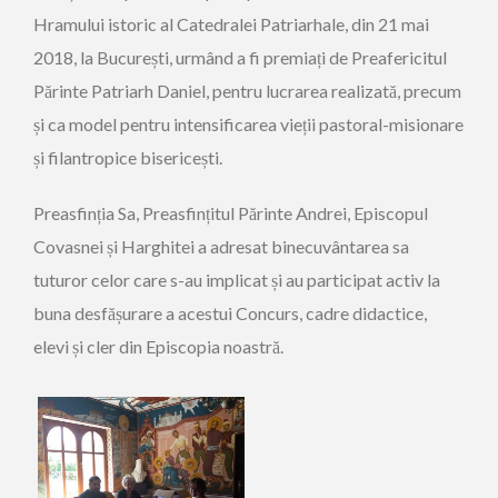
Hramului istoric al Catedralei Patriarhale, din 21 mai
2018, la București, urmând a fi premiați de Preafericitul
Părinte Patriarh Daniel, pentru lucrarea realizată, precum
și ca model pentru intensificarea vieții pastoral-misionare
și filantropice bisericești.
Preasfinția Sa, Preasfințitul Părinte Andrei, Episcopul
Covasnei și Harghitei a adresat binecuvântarea sa
tuturor celor care s-au implicat și au participat activ la
buna desfășurare a acestui Concurs, cadre didactice,
elevi și cler din Episcopia noastră.