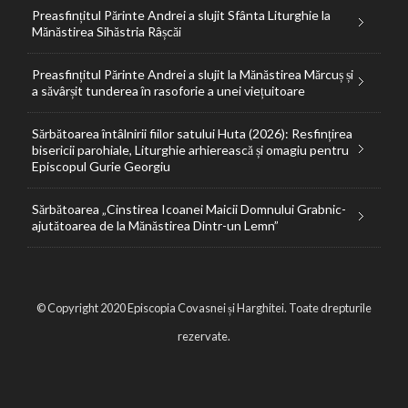
Preasfințitul Părinte Andrei a slujit Sfânta Liturghie la
Mănăstirea Sihăstria Râșcăi
Preasfințitul Părinte Andrei a slujit la Mănăstirea Mărcuș și
a săvârșit tunderea în rasoforie a unei viețuitoare
Sărbătoarea întâlnirii fiilor satului Huta (2026): Resfințirea
bisericii parohiale, Liturghie arhierească și omagiu pentru
Episcopul Gurie Georgiu
Sărbătoarea „Cinstirea Icoanei Maicii Domnului Grabnic-
ajutătoarea de la Mănăstirea Dintr-un Lemn”
© Copyright 2020 Episcopia Covasnei și Harghitei. Toate drepturile
rezervate.