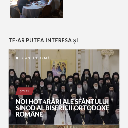
TE-AR PUTEA INTERESA ȘI
2 ANI ÎN URMĂ
ŞTIRI
NOI HOTĂRÂRI ALE SFÂNTULUI
SINOD AL BISERICII ORTODOXE
ROMÂNE