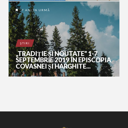
7 ANI ÎN URMĂ
ŞTIRI
„TRADIȚIE ȘI NOUTATE” 1-7
SEPTEMBRIE 2019 ÎN EPISCOPIA
COVASNEI ȘI HARGHITE...