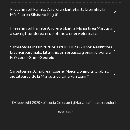
Preasfințitul Părinte Andrei a slujit Sfânta Liturghie la
Mănăstirea Sihăstria Râșcăi
Preasfințitul Părinte Andrei a slujit la Mănăstirea Mărcuș și
a săvârșit tunderea în rasoforie a unei viețuitoare
Sărbătoarea întâlnirii fiilor satului Huta (2026): Resfințirea
bisericii parohiale, Liturghie arhierească și omagiu pentru
Episcopul Gurie Georgiu
Sărbătoarea „Cinstirea Icoanei Maicii Domnului Grabnic-
ajutătoarea de la Mănăstirea Dintr-un Lemn”
© Copyright 2020 Episcopia Covasnei și Harghitei. Toate drepturile
rezervate.