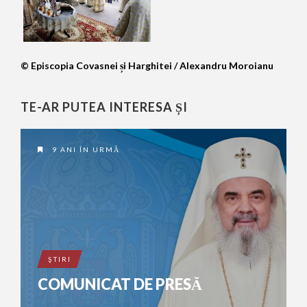
© Episcopia Covasnei și Harghitei / Alexandru Moroianu
TE-AR PUTEA INTERESA ȘI
9 ANI ÎN URMĂ
ŞTIRI
COMUNICAT DE PRESĂ