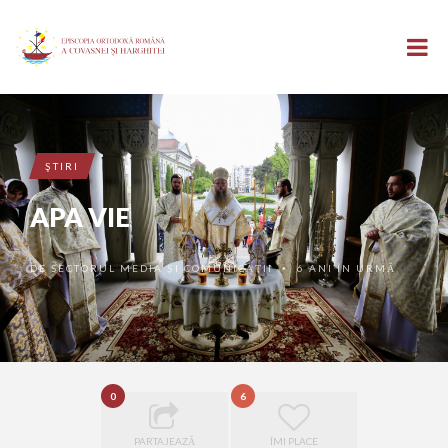
ŞTIRI
APA VIE
DE
SECTORUL MEDIA ȘI COMUNICAȚII
6 ANI ÎN URMĂ
•
0
6
PARTAJEAZĂ
ÎMI PLACE