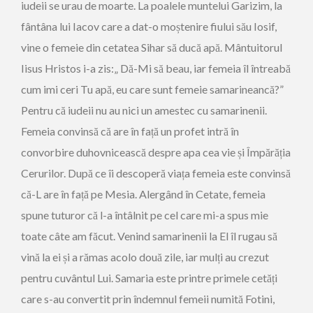
iudeii se urau de moarte. La poalele muntelui Garizim, la
fântâna lui Iacov care a dat-o moștenire fiului său Iosif,
vine o femeie din cetatea Sihar să ducă apă. Mântuitorul
Iisus Hristos i-a zis:„ Dă-Mi să beau, iar femeia îl întreabă
cum imi ceri Tu apă, eu care sunt femeie samarineancă?”
Pentru că iudeii nu au nici un amestec cu samarinenii.
Femeia convinsă că are în față un profet intră în
convorbire duhovnicească despre apa cea vie și Împărăția
Cerurilor. După ce îi descoperă viața femeia este convinsă
că-L are în față pe Mesia. Alergând în Cetate, femeia
spune tuturor că l-a întâlnit pe cel care mi-a spus mie
toate câte am făcut. Venind samarinenii la El îl rugau să
vină la ei și a rămas acolo două zile, iar mulți au crezut
pentru cuvântul Lui. Samaria este printre primele cetăți
care s-au convertit prin îndemnul femeii numită Fotini,