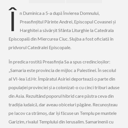
Î
n Duminica a 5-a după Învierea Domnului,
Preasfințitul Părinte Andrei, Episcopul Covasnei și
Harghitei a săvârșit Sfânta Liturghie la Catedrala
Episcopală din Miercurea Ciuc. Slujba a fost oficiată în
pridvorul Catedralei Episcopale.
În predica rostită Preasfinția Sa a spus credincioșilor:
„Samaria este provincia de mijloc a Palestinei. În secolul
al VI-lea î.d.Hr. Împăratul Asiriei deportează o parte din
populației provinciei și a colonizat-o cu cinci triburi aduse
din Asia. Rezultând poporul hibrid care păstra ceva din
tradiția iudaică, dar aveau obiceiuri păgâne. Recunoșteau
pe Iacov ca strămoș, dar își făcuse un Templu pe muntele
Garizim, rivalul Templului din Ierusalim. Samarinenii cu