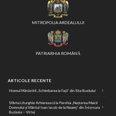
MITROPOLIA ARDEALULUI
PATRIARHIA ROMÂNĂ
ARTICOLE RECENTE
Hramul Mănăstirii „Schimbarea la Față” din Sita Buzăului
Sfânta Liturghie Arhierească la Parohia „Nașterea Maicii
Domnului și Sfântul Ioan Iacob de la Neamț” din Întorsura
Buzăului – Vîrtej