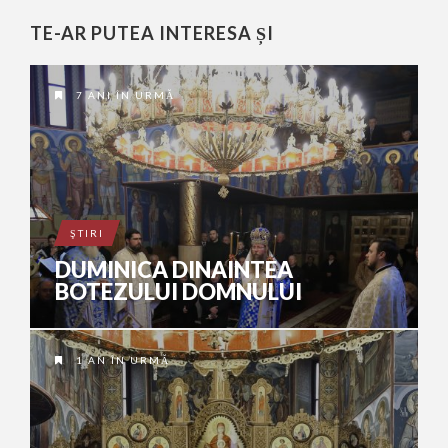
TE-AR PUTEA INTERESA ȘI
7 ANI ÎN URMĂ
ŞTIRI
DUMINICA DINAINTEA
BOTEZULUI DOMNULUI
1 AN ÎN URMĂ