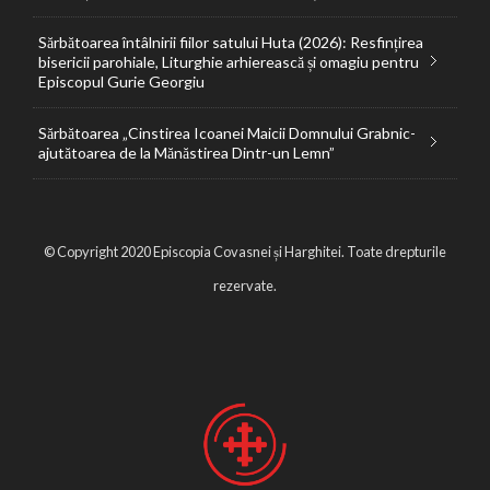
Sărbătoarea întâlnirii fiilor satului Huta (2026): Resfințirea
bisericii parohiale, Liturghie arhierească și omagiu pentru
Episcopul Gurie Georgiu
Sărbătoarea „Cinstirea Icoanei Maicii Domnului Grabnic-
ajutătoarea de la Mănăstirea Dintr-un Lemn”
© Copyright 2020 Episcopia Covasnei și Harghitei. Toate drepturile
rezervate.