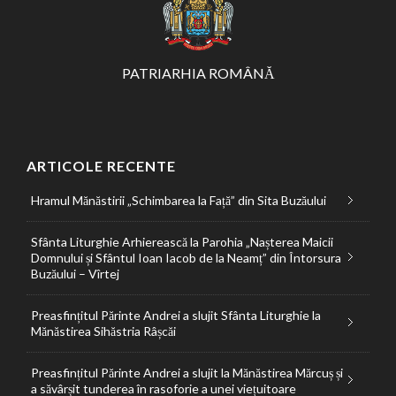
PATRIARHIA ROMÂNĂ
ARTICOLE RECENTE
Hramul Mănăstirii „Schimbarea la Față” din Sita Buzăului
Sfânta Liturghie Arhierească la Parohia „Nașterea Maicii
Domnului și Sfântul Ioan Iacob de la Neamț” din Întorsura
Buzăului – Vîrtej
Preasfințitul Părinte Andrei a slujit Sfânta Liturghie la
Mănăstirea Sihăstria Râșcăi
Preasfințitul Părinte Andrei a slujit la Mănăstirea Mărcuș și
a săvârșit tunderea în rasoforie a unei viețuitoare