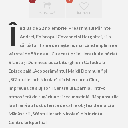
0
9
PARTAJEAZĂ
ÎMI PLACE
Î
n ziua de 22 noiembrie, Preasfințitul Părinte
Andrei, Episcopul Covasnei și Harghitei, și-a
sărbătorit ziua de naștere, marcând împlinirea
vârstei de 58 de ani. Cu acest prilej, Ierarhul a oficiat
Sfânta și Dumnezeiasca Liturghie în Catedrala
Episcopală „Acoperământul Maicii Domnului” și
„Sfântul Ierarh Nicolae” din Miercurea Ciuc,
împreună cu slujitorii Centrului Eparhial, într-o
atmosferă de rugăciune și recunoștință. Răspunsurile
la strană au fost oferite de către obștea de maici a
Mănăstirii „Sfântul Ierarh Nicolae” din incinta
Centrului Eparhial.