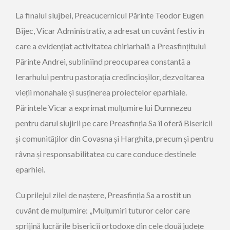
La finalul slujbei, Preacucernicul Părinte Teodor Eugen
Bijec, Vicar Administrativ, a adresat un cuvânt festiv în
care a evidențiat activitatea chiriarhală a Preasfințitului
Părinte Andrei, subliniind preocuparea constantă a
Ierarhului pentru pastorația credincioșilor, dezvoltarea
vieții monahale și susținerea proiectelor eparhiale.
Părintele Vicar a exprimat mulțumire lui Dumnezeu
pentru darul slujirii pe care Preasfinția Sa îl oferă Bisericii
și comunităților din Covasna și Harghita, precum și pentru
râvna și responsabilitatea cu care conduce destinele
eparhiei.
Cu prilejul zilei de naștere, Preasfinția Sa a rostit un
cuvânt de mulțumire: „Mulțumiri tuturor celor care
sprijină lucrările bisericii ortodoxe din cele două județe