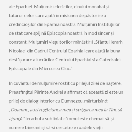
ale Eparhiei. Mulțumiri clericilor, cinului monahal și
tuturor celor care ajută în misiunea de păstorire a
credincioșilor din Eparhia noastră. Mulțumiri Instituțiilor
de stat care spijină Episcopia noastră în mod sincer și
constant. Mulțumiri viețuitorilor mănăstirii ,,Sfântul Ierarh
Nicolae” din Cadrul Centrului Eparhial care ajută la buna
desfășurare a lucrărilor Centrului Eparhial și a Catedralei
Episcopale din Miercurea Ciuc.”
În cuvântul de mulțumire rostit cu prilejul zilei de naștere,
Preasfințitul Părinte Andrei a afirmat că această zi este un
prilej de dialog interior cu Dumnezeu, mărturisind:
„Doamne, auzi rugăciunea mea și strigarea mea la Tine să
ajungă.”
Ierarhul a subliniat că omul este chemat să-și
numere bine anii și să-și cerceteze roadele vieții