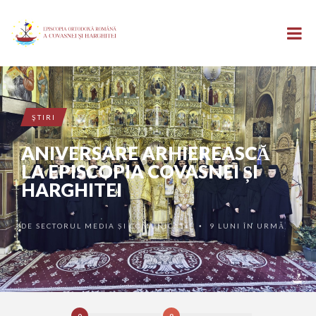
ŞTIRI
ANIVERSARE ARHIEREASCĂ
LA EPISCOPIA COVASNEI ȘI
HARGHITEI
DE
SECTORUL MEDIA ȘI COMUNICAȚII
9 LUNI ÎN URMĂ
•