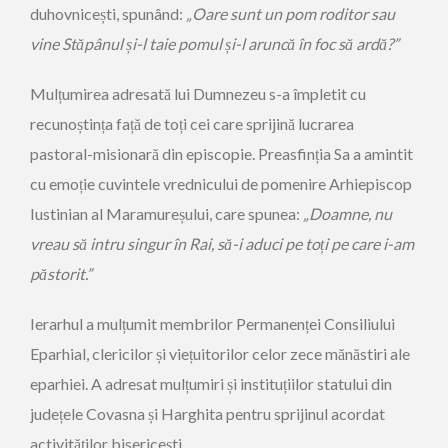
duhovnicești, spunând:
„Oare sunt un pom roditor sau
vine Stăpânul și-l taie pomul și-l aruncă în foc să ardă?”
Mulțumirea adresată lui Dumnezeu s-a împletit cu
recunoștința față de toți cei care sprijină lucrarea
pastoral-misionară din episcopie. Preasfinția Sa a amintit
cu emoție cuvintele vrednicului de pomenire Arhiepiscop
Iustinian al Maramureșului, care spunea:
„Doamne, nu
vreau să intru singur în Rai, să-i aduci pe toți pe care i-am
păstorit.”
Ierarhul a mulțumit membrilor Permanenței Consiliului
Eparhial, clericilor și viețuitorilor celor zece mănăstiri ale
eparhiei. A adresat mulțumiri și instituțiilor statului din
județele Covasna și Harghita pentru sprijinul acordat
activităților bisericești.