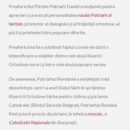
Preafericitul Părinte Patriarh Daniel a mulțumit pentru
aprecieri și a evocat personalitatea
noului Patriarh al
Serbiei
, promotor al dialogului şi al frăţietăţii ortodoxe, al
păcii şi prieteniei între popoare diferite.
Preafericirea Sa a subliniat faptul că este de dorit o
intensificare a relaţiilor dintre cele două Biserici
Ortodoxe surori şi între cele două popoare vecine.
De asemenea, Patriarhul României a evidenţiat rolul
deosebit pe care l-a avut Statul Sârb în sprijinirea
Bisericii Ortodoxe Sârbe pentru zidirea şi pictarea
Catedralei
Sfântul Sava
din Belgrad, Patriarhia Română
fiind şi ea în proces de pictare, în tehnica
mozaic
, a
Catedralei Naţionale
din Bucureşti.