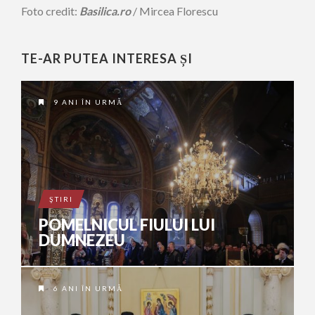
Foto credit:
Basilica.ro
/ Mircea Florescu
TE-AR PUTEA INTERESA ȘI
9 ANI ÎN URMĂ
ŞTIRI
POMELNICUL FIULUI LUI
DUMNEZEU
6 ANI ÎN URMĂ