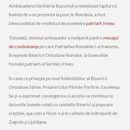
Ambasadorul Serbiei la București a menționat faptul că,
înainte de a se prezenta la post, în România, a fost
binecuvântat de vrednicul de pomenire
patriarh Irineu
.
Totodată, domnul ambasador a mulţumit pentru
mesajul
de condoleanţe
pe care Patriarhul României l-a transmis,
în numele Bisericii Ortodoxe Române, la funeraliile
fostului patriarh al Serbiei, Irineu.
În ceea ce priveşte pe noul Întâistătător al Bisericii
Ortodoxe Sârbe, Preafericitul Părinte Porfirie, Excelenţa
Sa şi-a exprimat convingerea că acesta va continua să
dezvolte bunele relaţii cu celelalte Biserici şi popoare
creştine, aşa cum a făcut-o şi în calitate de mitropolit de
Zagreb şi Ljubljana.