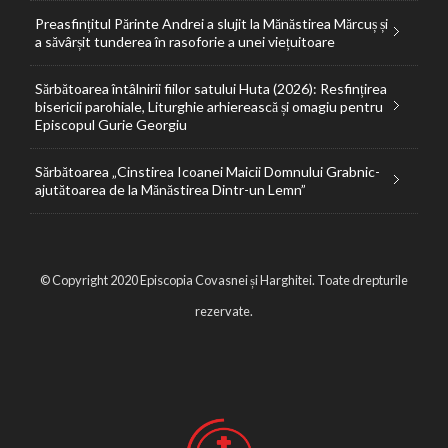
Preasfințitul Părinte Andrei a slujit la Mănăstirea Mărcuș și
a săvârșit tunderea în rasoforie a unei viețuitoare
Sărbătoarea întâlnirii fiilor satului Huta (2026): Resfințirea
bisericii parohiale, Liturghie arhierească și omagiu pentru
Episcopul Gurie Georgiu
Sărbătoarea „Cinstirea Icoanei Maicii Domnului Grabnic-
ajutătoarea de la Mănăstirea Dintr-un Lemn”
© Copyright 2020 Episcopia Covasnei și Harghitei. Toate drepturile
rezervate.