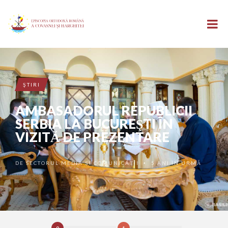
ŞTIRI
AMBASADORUL REPUBLICII
SERBIA LA BUCUREŞTI ÎN
VIZITĂ DE PREZENTARE
DE
SECTORUL MEDIA ȘI COMUNICAȚII
5 ANI ÎN URMĂ
•