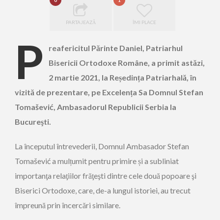
0
1
PARTAJEAZĂ
ÎMI PLACE
P
reafericitul Părinte Daniel, Patriarhul
Bisericii Ortodoxe Române, a primit astăzi,
2 martie 2021, la Reședința Patriarhală, în
vizită de prezentare, pe Excelența Sa Domnul Stefan
Tomašević, Ambasadorul Republicii Serbia la
Bucureşti.
La începutul întrevederii, Domnul Ambasador Stefan
Tomašević a mulțumit pentru primire și a subliniat
importanţa relaţiilor frăţeşti dintre cele două popoare şi
Biserici Ortodoxe, care, de-a lungul istoriei, au trecut
împreună prin încercări similare.