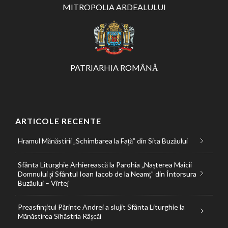
MITROPOLIA ARDEALULUI
PATRIARHIA ROMÂNĂ
ARTICOLE RECENTE
Hramul Mănăstirii „Schimbarea la Față” din Sita Buzăului
Sfânta Liturghie Arhierească la Parohia „Nașterea Maicii
Domnului și Sfântul Ioan Iacob de la Neamț” din Întorsura
Buzăului – Vîrtej
Preasfințitul Părinte Andrei a slujit Sfânta Liturghie la
Mănăstirea Sihăstria Râșcăi