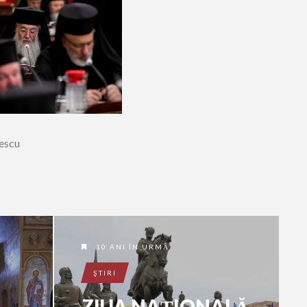
rescu
10 ANI ÎN URMĂ
ŞTIRI
ZIUA NAȚIONALĂ