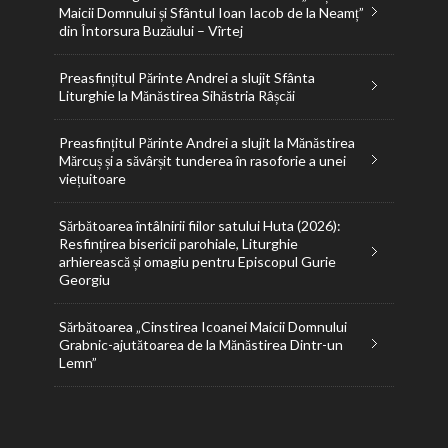
Maicii Domnului și Sfântul Ioan Iacob de la Neamț”
din Întorsura Buzăului – Vîrtej
Preasfințitul Părinte Andrei a slujit Sfânta
Liturghie la Mănăstirea Sihăstria Râșcăi
Preasfințitul Părinte Andrei a slujit la Mănăstirea
Mărcuș și a săvârșit tunderea în rasoforie a unei
viețuitoare
Sărbătoarea întâlnirii fiilor satului Huta (2026):
Resfințirea bisericii parohiale, Liturghie
arhierească și omagiu pentru Episcopul Gurie
Georgiu
Sărbătoarea „Cinstirea Icoanei Maicii Domnului
Grabnic-ajutătoarea de la Mănăstirea Dintr-un
Lemn”