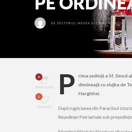
PE ORDINEA
DE
SECTORUL MEDIA ȘI COMUNICAȚII
P
rima ședință a Sf. Sinod 
0
dimineață cu slujba de Te
PARTAJEAZĂ
Harghitei.
1
ÎMI PLACE
După rugăciunea din Paraclisul istoric
Reședinței Patriarhale sub președinți
Membrii Sfântului Sinod vor discuta p