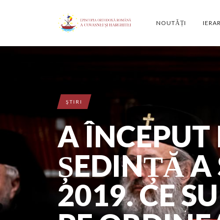
NOUTĂȚI
IERA
ŞTIRI
A ÎNCEPUT
ȘEDINȚĂ A 
2019. CE S