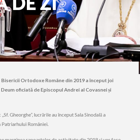
 DE ZI
al Bisericii Ortodoxe Române din 2019 a început joi
 Deum oficiată de Episcopul Andrei al Covasnei și
 „Sf. Gheorghe”, lucrările au început Sala Sinodală a
a Patriarhului României.
e marginea rapoartelor de activitate din 2018 și vor face