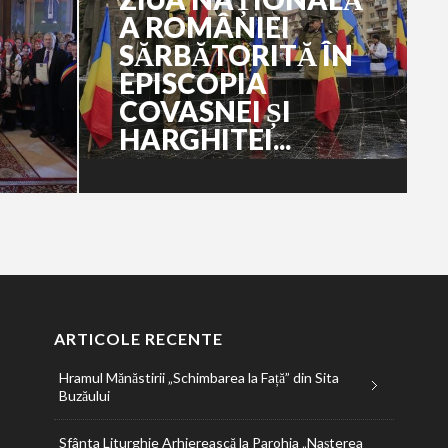
A ROMÂNIEI
SĂRBĂTORITĂ ÎN
EPISCOPIA
COVASNEI ȘI
HARGHITEI...
ARTICOLE RECENTE
Hramul Mănăstirii „Schimbarea la Față” din Sita
Buzăului
Sfânta Liturghie Arhierească la Parohia „Nașterea