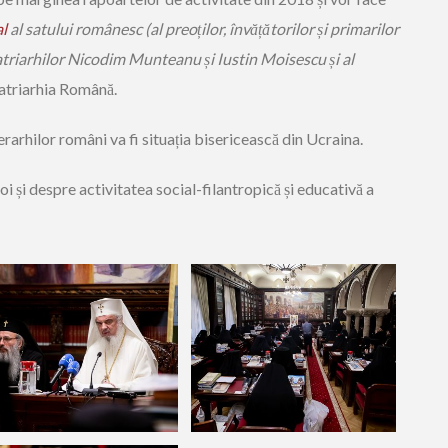
l
al satului românesc (al preo
ț
ilor, învă
ț
ătorilor
ș
i primarilor
triarhilor Nicodim Munteanu și Iustin Moisescu și al
atriarhia Română.
ierarhilor români va fi situația bisericească din Ucraina.
i și despre activitatea social-filantropică și educativă a