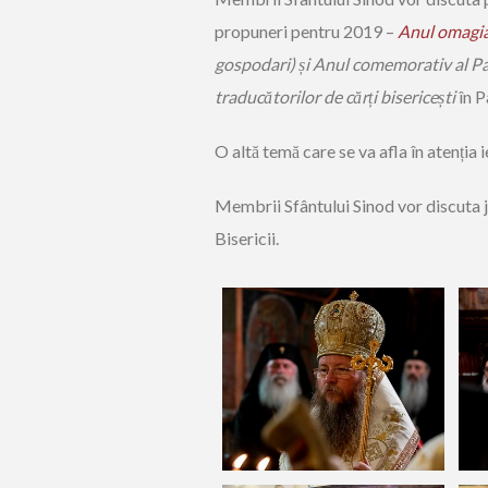
propuneri pentru 2019 –
Anul omagia
gospodari) și Anul comemorativ al Pa
traducătorilor de cărți bisericești
în P
O altă temă care se va afla în atenția 
Membrii Sfântului Sinod vor discuta jo
Bisericii.