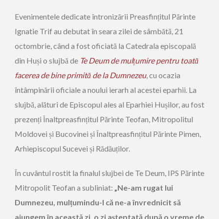
Evenimentele dedicate întronizării Preasfințitul Părinte
Ignatie Trif au debutat în seara zilei de sâmbătă, 21
octombrie, când a fost oficiată la Catedrala episcopală
din Huși o slujbă de
Te Deum de mulțumire pentru toată
facerea de bine primită de la Dumnezeu
, cu ocazia
întâmpinării oficiale a noului ierarh al acestei eparhii. La
slujbă, alături de Episcopul ales al Eparhiei Hușilor, au fost
prezenți Înaltpreasfințitul Părinte Teofan, Mitropolitul
Moldovei și Bucovinei și Înaltpreasfințitul Părinte Pimen,
Arhiepiscopul Sucevei și Rădăuților.
În cuvântul rostit la finalul slujbei de Te Deum, IPS Părinte
Mitropolit Teofan a subliniat:
„Ne-am rugat lui
Dumnezeu, mulțumindu-I că ne-a învrednicit să
ajungem în această zi, o zi așteptată după o vreme de