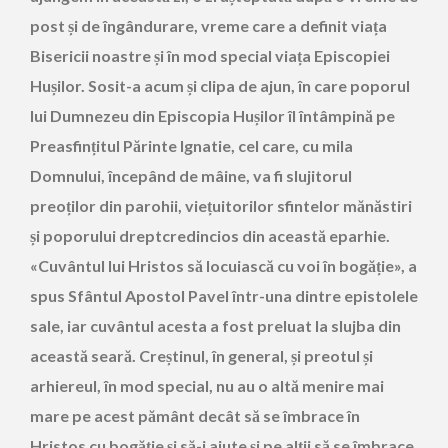
post și de îngândurare, vreme care a definit viața
Bisericii noastre și în mod special viața Episcopiei
Hușilor. Sosit-a acum și clipa de ajun, în care poporul
lui Dumnezeu din Episcopia Hușilor îl întâmpină pe
Preasfințitul Părinte Ignatie, cel care, cu mila
Domnului, începând de mâine, va fi slujitorul
preoților din parohii, viețuitorilor sfintelor mănăstiri
și poporului dreptcredincios din această eparhie.
«Cuvântul lui Hristos să locuiască cu voi în bogăție», a
spus Sfântul Apostol Pavel într-una dintre epistolele
sale, iar cuvântul acesta a fost preluat la slujba din
această seară. Creștinul, în general, și preotul și
arhiereul, în mod special, nu au o altă menire mai
mare pe acest pământ decât să se îmbrace în
Hristos cu bogăție și să-i ajute și pe alții să se îmbrace