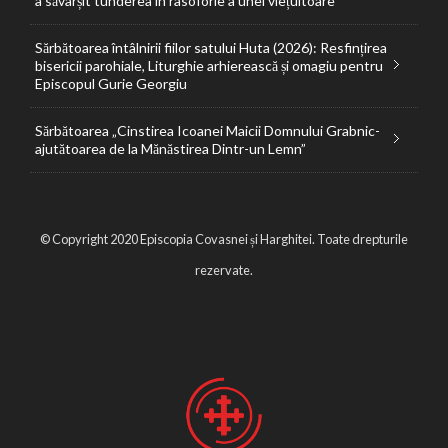
a săvârșit tunderea în rasoforie a unei viețuitoare
Sărbătoarea întâlnirii fiilor satului Huta (2026): Resfințirea
bisericii parohiale, Liturghie arhierească și omagiu pentru
Episcopul Gurie Georgiu
Sărbătoarea „Cinstirea Icoanei Maicii Domnului Grabnic-
ajutătoarea de la Mănăstirea Dintr-un Lemn”
© Copyright 2020 Episcopia Covasnei și Harghitei. Toate drepturile
rezervate.