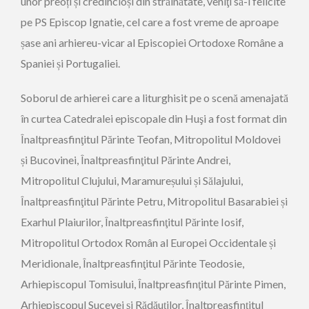
unor preoți și credincioși din străinătate, veniţi să-l felicite
pe PS Episcop Ignatie, cel care a fost vreme de aproape
șase ani arhiereu-vicar al Episcopiei Ortodoxe Române a
Spaniei și Portugaliei.
Soborul de arhierei care a liturghisit pe o scenă amenajată
în curtea Catedralei episcopale din Huşi a fost format din
Înaltpreasfinţitul Părinte Teofan, Mitropolitul Moldovei
și Bucovinei, Înaltpreasfinţitul Părinte Andrei,
Mitropolitul Clujului, Maramureșului și Sălajului,
Înaltpreasfinţitul Părinte Petru, Mitropolitul Basarabiei și
Exarhul Plaiurilor, Înaltpreasfinţitul Părinte Iosif,
Mitropolitul Ortodox Român al Europei Occidentale și
Meridionale, Înaltpreasfinţitul Părinte Teodosie,
Arhiepiscopul Tomisului, Înaltpreasfinţitul Părinte Pimen,
Arhiepiscopul Sucevei şi Rădăuţilor, Înaltpreasfinţitul