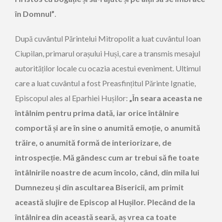
în Domnul”
.
După cuvântul Părintelui Mitropolit a luat cuvântul Ioan
Ciupilan, primarul orașului Huși, care a transmis mesajul
autorităților locale cu ocazia acestui eveniment. Ultimul
care a luat cuvântul a fost Preasfințitul Părinte Ignatie,
Episcopul ales al Eparhiei Hușilor:
„În seara aceasta ne
întâlnim pentru prima dată, iar orice întâlnire
comportă și are în sine o anumită emoție, o anumită
trăire, o anumită formă de interiorizare, de
introspecție. Mă gândesc cum ar trebui să fie toate
întâlnirile noastre de acum încolo, când, din mila lui
Dumnezeu și din ascultarea Bisericii, am primit
această slujire de Episcop al Hușilor. Plecând de la
întâlnirea din această seară, aș vrea ca toate