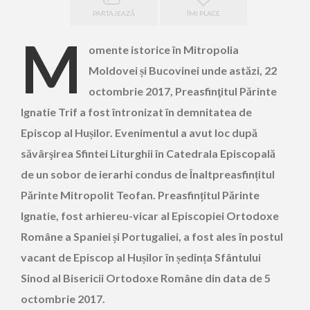
PARTAJEAZĂ
ÎMI PLACE
M
omente istorice în Mitropolia
Moldovei și Bucovinei unde astăzi, 22
octombrie 2017, Preasfinţitul Părinte
Ignatie Trif a fost întronizat în demnitatea de
Episcop al Hușilor. Evenimentul a avut loc după
săvârşirea Sfintei Liturghii în Catedrala Episcopală
de un sobor de ierarhi condus de Înaltpreasfințitul
Părinte Mitropolit Teofan. Preasfințitul Părinte
Ignatie, fost arhiereu-vicar al Episcopiei Ortodoxe
Române a Spaniei și Portugaliei, a fost ales în postul
vacant de Episcop al Hușilor în ședința Sfântului
Sinod al Bisericii Ortodoxe Române din data de 5
octombrie 2017.