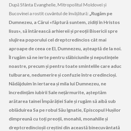
După Sfânta Evanghelie, Mitropolitul Moldovei și
Bucovinei a rostit cuvântul de învățătură:
„Rugăm pe
Dumnezeu, a Cărui «făptură suntem, zidiți în Hristos
Iisus», să întărească arhiereii și preoții Bisericii spre
slujirea poporului cel dreptcredincios cât mai
aproape de ceea ce El, Dumnezeu, așteaptă de la noi.
Îl rugăm să ne ierte pentru slăbiciunile și neputințele
noastre, precum și pentru toate smintelile care aduc
tulburare, nedumerire și confuzie între credincioși.
Nădăjduim în iertarea și mila lui Dumnezeu, ne
încredințăm iubirii Sale nețărmurite, așteptăm
arătarea tainei Împărăției Sale și rugăm să aibă sub
oblăduirea Sa pe robul Său Ignatie, Episcopul Hușilor
dimpreună cu toți preoții, monahii, monahiile și
dreptcredincioșii creștini din această binecuvântată