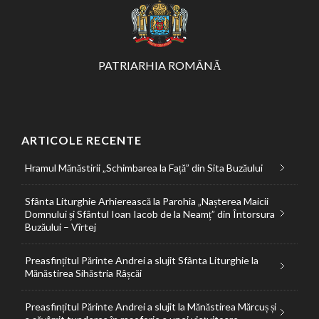
PATRIARHIA ROMÂNĂ
ARTICOLE RECENTE
Hramul Mănăstirii „Schimbarea la Față” din Sita Buzăului
Sfânta Liturghie Arhierească la Parohia „Nașterea Maicii
Domnului și Sfântul Ioan Iacob de la Neamț” din Întorsura
Buzăului – Vîrtej
Preasfințitul Părinte Andrei a slujit Sfânta Liturghie la
Mănăstirea Sihăstria Râșcăi
Preasfințitul Părinte Andrei a slujit la Mănăstirea Mărcuș și