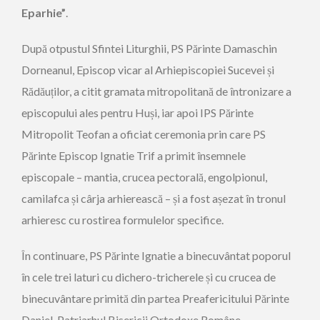
Eparhie”
.
După otpustul Sfintei Liturghii, PS Părinte Damaschin
Dorneanul, Episcop vicar al Arhiepiscopiei Sucevei și
Rădăuților, a citit gramata mitropolitană de întronizare a
episcopului ales pentru Huși, iar apoi IPS Părinte
Mitropolit Teofan a oficiat ceremonia prin care PS
Părinte Episcop Ignatie Trif a primit însemnele
episcopale – mantia, crucea pectorală, engolpionul,
camilafca și cârja arhierească – și a fost așezat în tronul
arhieresc cu rostirea formulelor specifice.
În continuare, PS Părinte Ignatie a binecuvântat poporul
în cele trei laturi cu dichero-tricherele și cu crucea de
binecuvântare primită din partea Preafericitului Părinte
Daniel, Patriarhul Bisericii Ortodoxe Române.