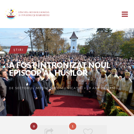
ŞTIRI
A FOST ÎNTRONIZAT NOUL
EPISCOP AL HUȘILOR
DE
SECTORUL MEDIA ȘI COMUNICAȚII
9 ANI ÎN URMĂ
•
0
1