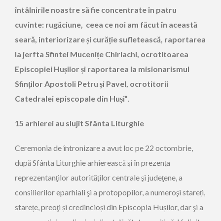
întâlnirile noastre să fie concentrate în patru
cuvinte: rugăciune, ceea ce noi am făcut în această
seară, interiorizare și curăție sufletească, raportarea
la jerfta Sfintei Mucenițe Chiriachi, ocrotitoarea
Episcopiei Hușilor și raportarea la misionarismul
Sfinților Apostoli Petru și Pavel, ocrotitorii
Catedralei episcopale din Huși”
.
15 arhierei au slujit Sfânta Liturghie
Ceremonia de întronizare a avut loc pe 22 octombrie,
după Sfânta Liturghie arhierească şi în prezenţa
reprezentanţilor autorităţilor centrale şi judeţene, a
consilierilor eparhiali şi a protopopilor, a numeroşi stareți,
starețe, preoţi și credincioși din Episcopia Hușilor, dar şi a