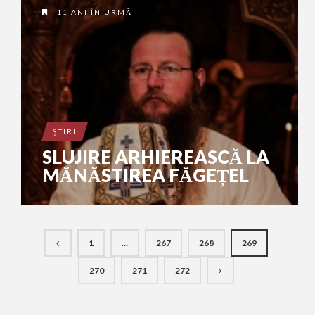
11 ANI ÎN URMĂ
ŞTIRI
SLUJIRE ARHIEREASCĂ LA
MĂNĂSTIREA FĂGEȚEL
1
…
267
268
269
270
271
272