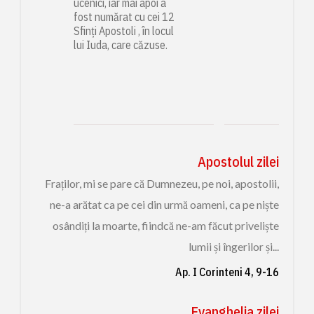
ucenici, iar mai apoi a
fost numărat cu cei 12
Sfinți Apostoli , în locul
lui Iuda, care căzuse.
Apostolul zilei
Fraților, mi se pare că Dumnezeu, pe noi, apostolii,
ne-a arătat ca pe cei din urmă oameni, ca pe niște
osândiți la moarte, fiindcă ne-am făcut priveliște
lumii și îngerilor și...
Ap. I Corinteni 4, 9-16
Evanghelia zilei