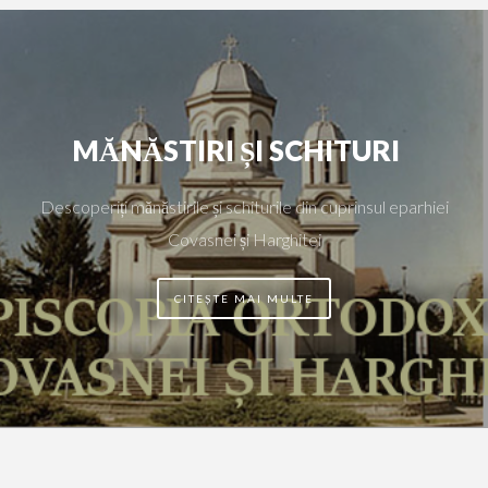
MĂNĂSTIRI ȘI SCHITURI
Descoperiți mănăstirile și schiturile din cuprinsul eparhiei
Covasnei și Harghitei
CITEȘTE MAI MULTE