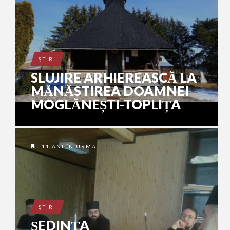
ŞTIRI
SLUJIRE ARHIEREASCĂ LA
MĂNĂSTIREA DOAMNEI
MOGLĂNEȘTI-TOPLIȚA
11 ANI ÎN URMĂ
ŞTIRI
ȘEDINȚA