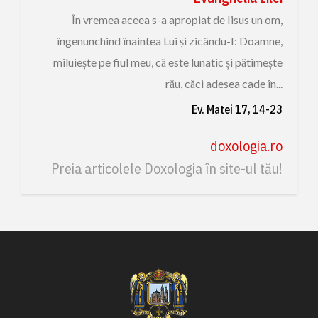
În vremea aceea s-a apropiat de Iisus un om,
îngenunchind înaintea Lui și zicându-I: Doamne,
miluiește pe fiul meu, că este lunatic și pătimește
rău, căci adesea cade în...
Ev. Matei 17, 14-23
doxologia.ro
Preia articolele Doxologia în site-ul tău!