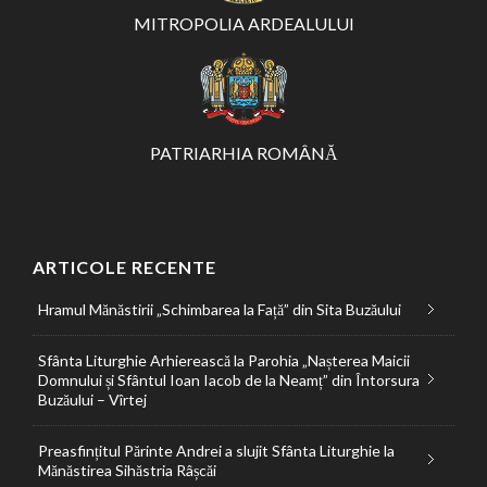
MITROPOLIA ARDEALULUI
PATRIARHIA ROMÂNĂ
ARTICOLE RECENTE
Hramul Mănăstirii „Schimbarea la Față” din Sita Buzăului
Sfânta Liturghie Arhierească la Parohia „Nașterea Maicii
Domnului și Sfântul Ioan Iacob de la Neamț” din Întorsura
Buzăului – Vîrtej
Preasfințitul Părinte Andrei a slujit Sfânta Liturghie la
Mănăstirea Sihăstria Râșcăi