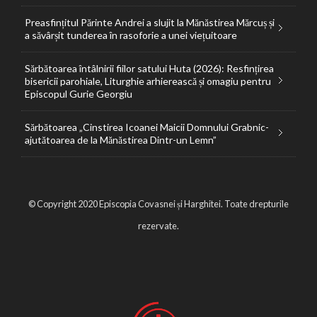
Preasfințitul Părinte Andrei a slujit la Mănăstirea Mărcuș și
a săvârșit tunderea în rasoforie a unei viețuitoare
Sărbătoarea întâlnirii fiilor satului Huta (2026): Resfințirea
bisericii parohiale, Liturghie arhierească și omagiu pentru
Episcopul Gurie Georgiu
Sărbătoarea „Cinstirea Icoanei Maicii Domnului Grabnic-
ajutătoarea de la Mănăstirea Dintr-un Lemn”
© Copyright 2020 Episcopia Covasnei și Harghitei. Toate drepturile
rezervate.