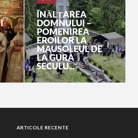
ÎNĂLȚAREA
I
DOMNULUI –
POMENIREA
EROILOR LA
MAUSOLEUL DE
LA GURA
SECULU...
ARTICOLE RECENTE