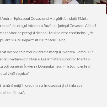
tul Andrei, Episcopul Covasnei și Harghitei, a slujit Sfânta
reime” din orașul Întorsura Buzăului județul Covasna. Alături
umos sobor de preoți și diaconi. Mulți dintre credincioșii „de
lare și s-au împărtășit cu Sfintele Taine.
rbit despre cele trei învieri din morți și Învierea Domnului :
ir, tânărul văduvei din Nain și Lazăr fratele surorilor Marta și
 toți oamenii. Învierea Domnului Iisus Hristos nu este o
tul vieții veșnice”.
ă rămână uniți în credința strămoșească și să îmbrace
ului românesc”.