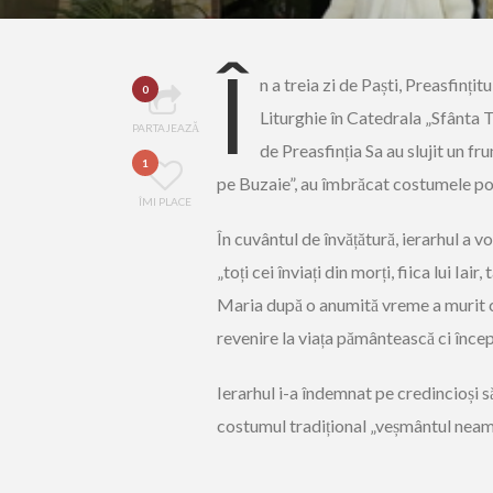
Î
n a treia zi de Paști, Preasfinți
0
Liturghie în Catedrala „Sfânta T
PARTAJEAZĂ
de Preasfinția Sa au slujit un fr
1
pe Buzaie”, au îmbrăcat costumele popu
ÎMI PLACE
În cuvântul de învățătură, ierarhul a vo
„toți cei înviați din morți, fiica lui Ia
Maria după o anumită vreme a murit ca
revenire la viața pământească ci începu
Ierarhul i-a îndemnat pe credincioși s
costumul tradițional „veșmântul neam