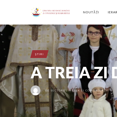
NOUTĂȚI
IERA
ŞTIRI
A TREIA ZI 
DE
SECTORUL MEDIA ȘI COMUNICAȚII