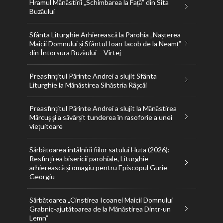
Hramul Mănăstirii „Schimbarea la Față” din Sita
Buzăului
Sfânta Liturghie Arhierească la Parohia „Nașterea
Maicii Domnului și Sfântul Ioan Iacob de la Neamț”
din Întorsura Buzăului – Vîrtej
Preasfințitul Părinte Andrei a slujit Sfânta
Liturghie la Mănăstirea Sihăstria Râșcăi
Preasfințitul Părinte Andrei a slujit la Mănăstirea
Mărcuș și a săvârșit tunderea în rasoforie a unei
viețuitoare
Sărbătoarea întâlnirii fiilor satului Huta (2026):
Resfințirea bisericii parohiale, Liturghie
arhierească și omagiu pentru Episcopul Gurie
Georgiu
Sărbătoarea „Cinstirea Icoanei Maicii Domnului
Grabnic-ajutătoarea de la Mănăstirea Dintr-un
Lemn”