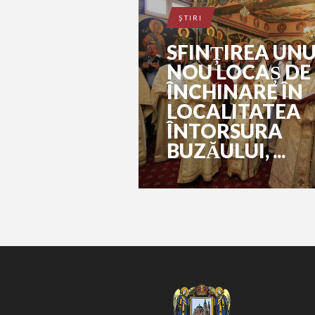
ŞTIRI
SFINȚIREA UNU
NOU LOCAȘ DE
ÎNCHINARE ÎN
LOCALITATEA
ÎNTORSURA
BUZĂULUI, ...