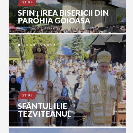
ŞTIRI
SFINȚIREA BISERICII DIN
PAROHIA GOIOASA
10 ANI ÎN URMĂ
ŞTIRI
SFÂNTUL ILIE
TEZVITEANUL