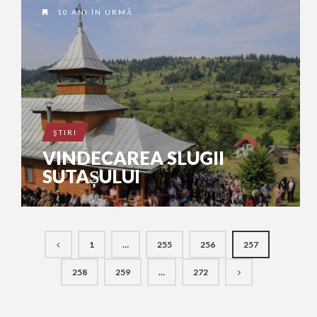
10 ANI ÎN URMĂ
ŞTIRI
VINDECAREA SLUGII
SUTAȘULUI
1
…
255
256
257
258
259
…
272