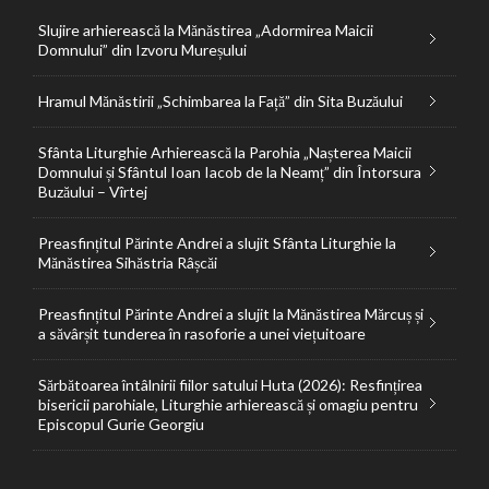
Slujire arhierească la Mănăstirea „Adormirea Maicii
Domnului” din Izvoru Mureșului
Hramul Mănăstirii „Schimbarea la Față” din Sita Buzăului
Sfânta Liturghie Arhierească la Parohia „Nașterea Maicii
Domnului și Sfântul Ioan Iacob de la Neamț” din Întorsura
Buzăului – Vîrtej
Preasfințitul Părinte Andrei a slujit Sfânta Liturghie la
Mănăstirea Sihăstria Râșcăi
Preasfințitul Părinte Andrei a slujit la Mănăstirea Mărcuș și
a săvârșit tunderea în rasoforie a unei viețuitoare
Sărbătoarea întâlnirii fiilor satului Huta (2026): Resfințirea
bisericii parohiale, Liturghie arhierească și omagiu pentru
Episcopul Gurie Georgiu