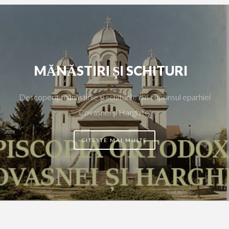
MĂNĂSTIRI ȘI SCHITURI
Descoperiți mănăstirile și schiturile din cuprinsul eparhiei
Covasnei și Harghitei
CITEȘTE MAI MULTE