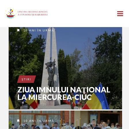
10 ANI ÎN URMĂ
ŞTIRI
ZIUA IMNULUI NAŢIONAL
LA MIERCUREA-CIUC
10 ANI ÎN URMĂ