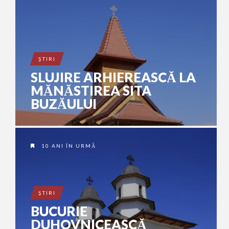
ŞTIRI
SLUJIRE ARHIEREASCĂ LA
MĂNĂSTIREA SITA
BUZĂULUI
10 ANI ÎN URMĂ
ŞTIRI
BUCURIE
DUHOVNICEASCĂ