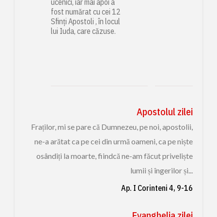
ucenici, iar mai apoi a
fost numărat cu cei 12
Sfinți Apostoli , în locul
lui Iuda, care căzuse.
Apostolul zilei
Fraților, mi se pare că Dumnezeu, pe noi, apostolii,
ne-a arătat ca pe cei din urmă oameni, ca pe niște
osândiți la moarte, fiindcă ne-am făcut priveliște
lumii și îngerilor și...
Ap. I Corinteni 4, 9-16
Evanghelia zilei