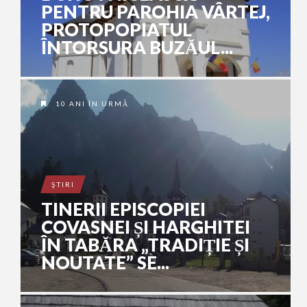
PENTRU PAROHIA VÂRTEJ,
PROTOPOPIATUL
ÎNTORSURA BUZĂUL...
10 ANI ÎN URMĂ
ŞTIRI
TINERII EPISCOPIEI
COVASNEI ȘI HARGHITEI
ÎN TABĂRA „TRADIȚIE ȘI
NOUTATE” SE...