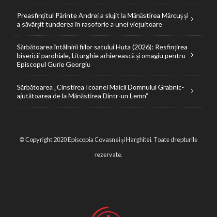
Preasfințitul Părinte Andrei a slujit la Mănăstirea Mărcuș și
a săvârșit tunderea în rasoforie a unei viețuitoare
Sărbătoarea întâlnirii fiilor satului Huta (2026): Resfințirea
bisericii parohiale, Liturghie arhierească și omagiu pentru
Episcopul Gurie Georgiu
Sărbătoarea „Cinstirea Icoanei Maicii Domnului Grabnic-
ajutătoarea de la Mănăstirea Dintr-un Lemn”
© Copyright 2020 Episcopia Covasnei și Harghitei. Toate drepturile
rezervate.