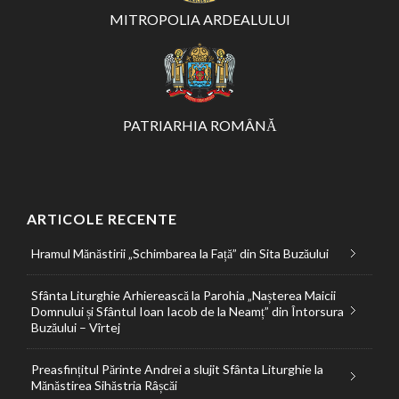
MITROPOLIA ARDEALULUI
PATRIARHIA ROMÂNĂ
ARTICOLE RECENTE
Hramul Mănăstirii „Schimbarea la Față” din Sita Buzăului
Sfânta Liturghie Arhierească la Parohia „Nașterea Maicii
Domnului și Sfântul Ioan Iacob de la Neamț” din Întorsura
Buzăului – Vîrtej
Preasfințitul Părinte Andrei a slujit Sfânta Liturghie la
Mănăstirea Sihăstria Râșcăi