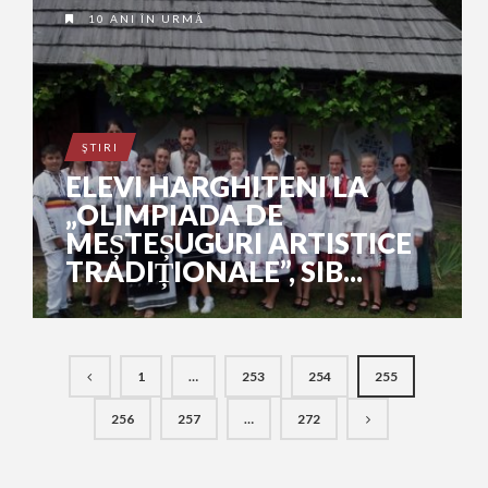
10 ANI ÎN URMĂ
ŞTIRI
ELEVI HARGHITENI LA
„OLIMPIADA DE
MEȘTEȘUGURI ARTISTICE
TRADIȚIONALE”, SIB...
1
…
253
254
255
256
257
…
272