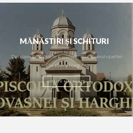
MĂNĂSTIRI ȘI SCHITURI
Descoperiți mănăstirile și schiturile din cuprinsul eparhiei
Covasnei și Harghitei
CITEȘTE MAI MULTE