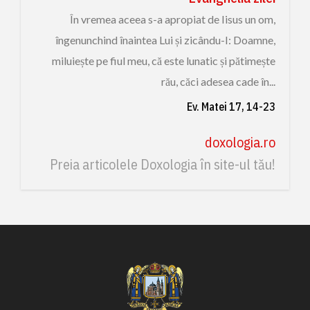
În vremea aceea s-a apropiat de Iisus un om,
îngenunchind înaintea Lui și zicându-I: Doamne,
miluiește pe fiul meu, că este lunatic și pătimește
rău, căci adesea cade în...
Ev. Matei 17, 14-23
doxologia.ro
Preia articolele Doxologia în site-ul tău!