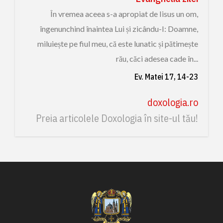
În vremea aceea s-a apropiat de Iisus un om,
îngenunchind înaintea Lui și zicându-I: Doamne,
miluiește pe fiul meu, că este lunatic și pătimește
rău, căci adesea cade în...
Ev. Matei 17, 14-23
doxologia.ro
Preia articolele Doxologia în site-ul tău!