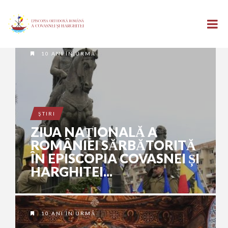
10 ANI ÎN URMĂ
ŞTIRI
ZIUA NAȚIONALĂ A
ROMÂNIEI SĂRBĂTORITĂ
ÎN EPISCOPIA COVASNEI ȘI
HARGHITEI...
10 ANI ÎN URMĂ