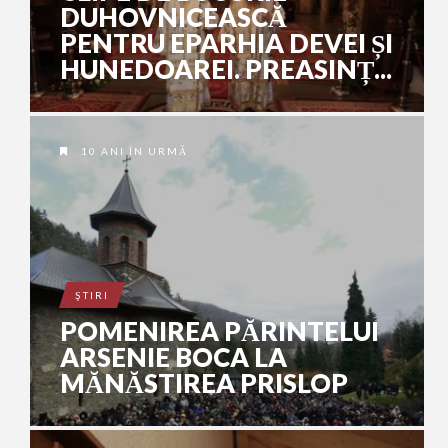
DUHOVNICEASCĂ
PENTRU EPARHIA DEVEI ȘI
HUNEDOAREI. PREASINȚ...
10 ANI ÎN URMĂ
ŞTIRI
POMENIREA PĂRINTELUI
ARSENIE BOCA LA
MĂNĂSTIREA PRISLOP