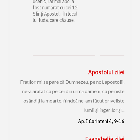
ucenici, iar mai apoi a
fost numărat cu cei 12
Sfinți Apostoli , în locul
lui Iuda, care căzuse.
Apostolul zilei
Fraților, mi se pare că Dumnezeu, pe noi, apostolii,
ne-a arătat ca pe cei din urmă oameni, ca pe niște
osândiți la moarte, fiindcă ne-am făcut priveliște
lumii și îngerilor și...
Ap. I Corinteni 4, 9-16
Evanghelia zilei