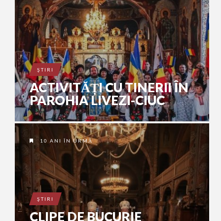
ŞTIRI
ACTIVITĂȚI CU TINERII ÎN
PAROHIA LIVEZI-CIUC
10 ANI ÎN URMĂ
ŞTIRI
CLIPE DE BUCURIE