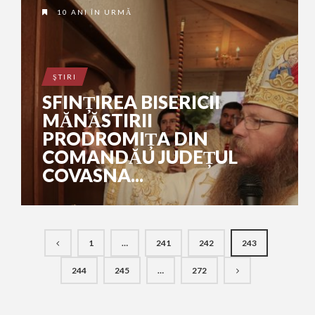
10 ANI ÎN URMĂ
ŞTIRI
SFINȚIREA BISERICII
MĂNĂSTIRII
PRODROMIȚA DIN
COMANDĂU JUDEȚUL
COVASNA...
1
…
241
242
243
244
245
…
272