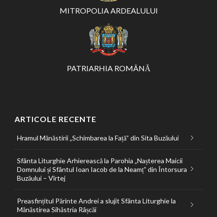
MITROPOLIA ARDEALULUI
PATRIARHIA ROMÂNĂ
ARTICOLE RECENTE
Hramul Mănăstirii „Schimbarea la Față” din Sita Buzăului
Sfânta Liturghie Arhierească la Parohia „Nașterea Maicii
Domnului și Sfântul Ioan Iacob de la Neamț” din Întorsura
Buzăului – Vîrtej
Preasfințitul Părinte Andrei a slujit Sfânta Liturghie la
Mănăstirea Sihăstria Râșcăi