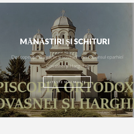
MĂNĂSTIRI ȘI SCHITURI
Descoperiți mănăstirile și schiturile din cuprinsul eparhiei
Covasnei și Harghitei
CITEȘTE MAI MULTE