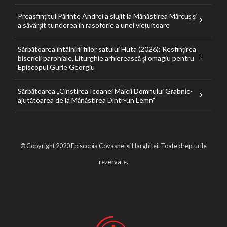
Preasfințitul Părinte Andrei a slujit la Mănăstirea Mărcuș și
a săvârșit tunderea în rasoforie a unei viețuitoare
Sărbătoarea întâlnirii fiilor satului Huta (2026): Resfințirea
bisericii parohiale, Liturghie arhierească și omagiu pentru
Episcopul Gurie Georgiu
Sărbătoarea „Cinstirea Icoanei Maicii Domnului Grabnic-
ajutătoarea de la Mănăstirea Dintr-un Lemn”
© Copyright 2020 Episcopia Covasnei și Harghitei. Toate drepturile
rezervate.