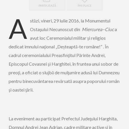
PARTAJEAZĂ
ÎMI PLACE
A
stăzi, vineri, 29 iulie 2016, la
Monumentul
Ostaşului Necunoscut din
Miercurea
–
Ciuc
a
avut loc Ceremonialul militar şi religios
dedicat imnului naţional „Deșteaptă-te române!” . În
cadrul ceremonialului Preasfinţitul Părinte Andrei,
Episcopul Covasnei şi Harghitei, în fruntea unui sobor de
preoţi, a oficiat o slujbă de mulţumire adusă lui Dumnezeu
pentru binecuvântarea revărsată asupra poporului român
şi oastei ţării.
La eveniment au participat Prefectul Judeţului Harghita,
Domnul Andrei Jean Adrian, cadre militare active şi în