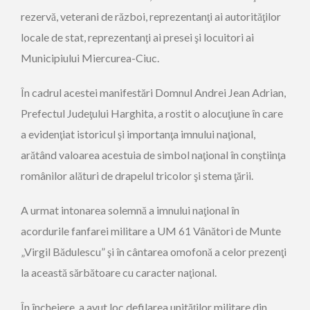
rezervă, veterani de război, reprezentanţi ai autorităţilor
locale de stat, reprezentanţi ai presei şi locuitori ai
Municipiului Miercurea-Ciuc.
În cadrul acestei manifestări Domnul Andrei Jean Adrian,
Prefectul Judeţului Harghita, a rostit o alocuţiune în care
a evidenţiat istoricul şi importanţa imnului naţional,
arătând valoarea acestuia de simbol naţional în conştiinţa
românilor alături de drapelul tricolor şi stema ţării.
A urmat intonarea solemnă a imnului naţional în
acordurile fanfarei militare a UM 61 Vânători de Munte
„Virgil Bădulescu” şi în cântarea omofonă a celor prezenţi
la această sărbătoare cu caracter naţional.
În încheiere, a avut loc defilarea unităţilor militare din