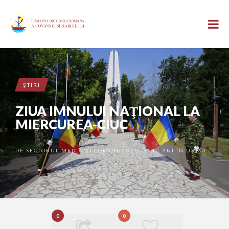
ŞTIRI
ZIUA IMNULUI NAŢIONAL LA
MIERCUREA-CIUC
DE
SECTORUL MEDIA ȘI COMUNICAȚII
10 ANI ÎN URMĂ
•
0
0