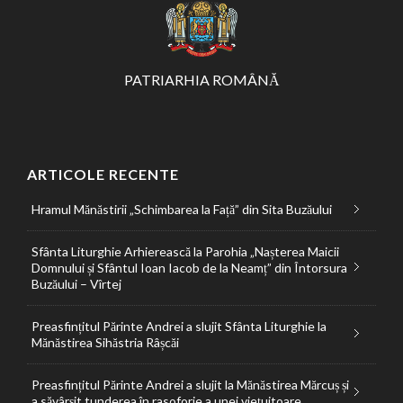
PATRIARHIA ROMÂNĂ
ARTICOLE RECENTE
Hramul Mănăstirii „Schimbarea la Față” din Sita Buzăului
Sfânta Liturghie Arhierească la Parohia „Nașterea Maicii
Domnului și Sfântul Ioan Iacob de la Neamț” din Întorsura
Buzăului – Vîrtej
Preasfințitul Părinte Andrei a slujit Sfânta Liturghie la
Mănăstirea Sihăstria Râșcăi
Preasfințitul Părinte Andrei a slujit la Mănăstirea Mărcuș și
a săvârșit tunderea în rasoforie a unei viețuitoare