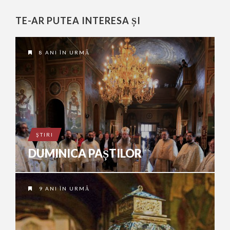
TE-AR PUTEA INTERESA ȘI
8 ANI ÎN URMĂ
ŞTIRI
DUMINICA PAȘTILOR
9 ANI ÎN URMĂ