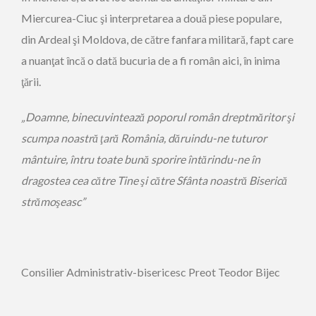
Miercurea-Ciuc şi interpretarea a două piese populare,
din Ardeal şi Moldova, de către fanfara militară, fapt care
a nuanţat încă o dată bucuria de a fi român aici, în inima
ţării.
„Doamne, binecuvintează poporul român dreptmăritor şi
scumpa noastră ţară România, dăruindu-ne tuturor
mântuire, întru toate bună sporire întărindu-ne în
dragostea cea către Tine şi către Sfânta noastră Biserică
strămoşeasc”
Consilier Administrativ-bisericesc Preot Teodor Bijec