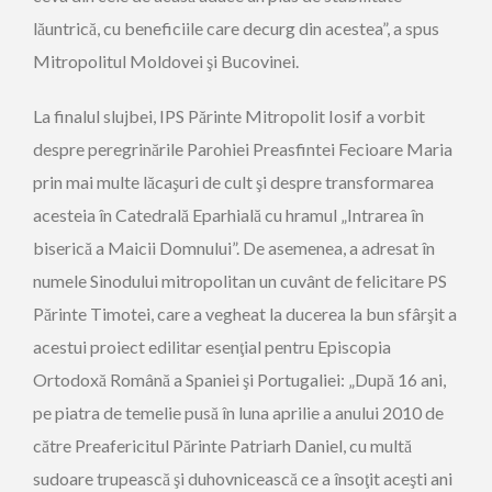
lăuntrică, cu beneficiile care decurg din acestea”, a spus
Mitropolitul Moldovei şi Bucovinei.
La finalul slujbei, IPS Părinte Mitropolit Iosif a vorbit
despre peregrinările Parohiei Preasfintei Fecioare Maria
prin mai multe lăcaşuri de cult şi despre transformarea
acesteia în Catedrală Eparhială cu hramul „Intrarea în
biserică a Maicii Domnului”. De asemenea, a adresat în
numele Sinodului mitropolitan un cuvânt de felicitare PS
Părinte Timotei, care a vegheat la ducerea la bun sfârşit a
acestui proiect edilitar esenţial pentru Episcopia
Ortodoxă Română a Spaniei şi Portugaliei: „După 16 ani,
pe piatra de temelie pusă în luna aprilie a anului 2010 de
către Preafericitul Părinte Patriarh Daniel, cu multă
sudoare trupească şi duhovnicească ce a însoţit aceşti ani