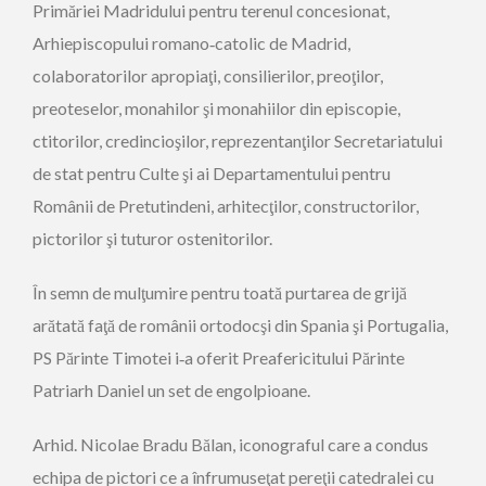
Primăriei Madridului pentru terenul concesionat,
Arhiepiscopului romano‑catolic de Madrid,
colaboratorilor apropiaţi, consilierilor, preoţilor,
preoteselor, monahilor şi monahiilor din episcopie,
ctitorilor, credincioşilor, reprezentanţilor Secretariatului
de stat pentru Culte şi ai Departamentului pentru
Românii de Pretutindeni, arhitecţilor, constructorilor,
pictorilor şi tuturor ostenitorilor.
În semn de mulţumire pentru toată purtarea de grijă
arătată faţă de românii ortodocşi din Spania şi Portugalia,
PS Părinte Timotei i‑a oferit Preafericitului Părinte
Patriarh Daniel un set de engolpioane.
Arhid. Nicolae Bradu Bălan, iconograful care a condus
echipa de pictori ce a înfrumuseţat pereţii catedralei cu