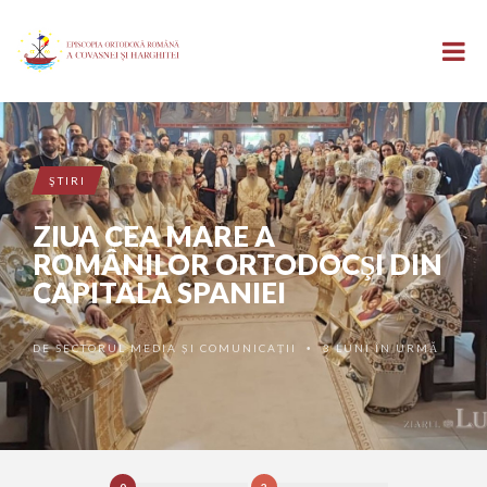
ŞTIRI
ZIUA CEA MARE A
ROMÂNILOR ORTODOCŞI DIN
CAPITALA SPANIEI
DE
SECTORUL MEDIA ȘI COMUNICAȚII
3 LUNI ÎN URMĂ
•