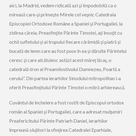
aici, la Madrid, vedem ridicată azi şi împodobită ca o
mireasă care‑şi primeşte Mirele cel veşnic Catedrala
Episcopiei Ortodoxe Române a Spaniei şi Portugaliei, la
zidirea căreia, Preasfinţite Părinte Timotei, aţi însoţit cu
ochii sufletului şi ai trupului fiecare cărămidă şi piatră şi
bucată de lemn care au fost puse în ea şi dăruite Părintelui
ceresc şi care alcătuiesc astăzi acest măreţ lăcaş, o
catedrală‑tron al Preamilostivului Dumnezeu, Poartă a
cerului”. Din partea ierarhilor Sinodului mitropolitan i‑a
oferit Preasfinţitului Părinte Timotei o mitră arhierească.
Cuvântul de încheiere a fost rostit de Episcopul ortodox
român al Spaniei şi Portugaliei, care a adresat mulţumiri
Preafericitului Părinte Patriarh Daniel, ierarhilor
împreună‑slujitori la sfinţirea Catedralei Eparhiale,