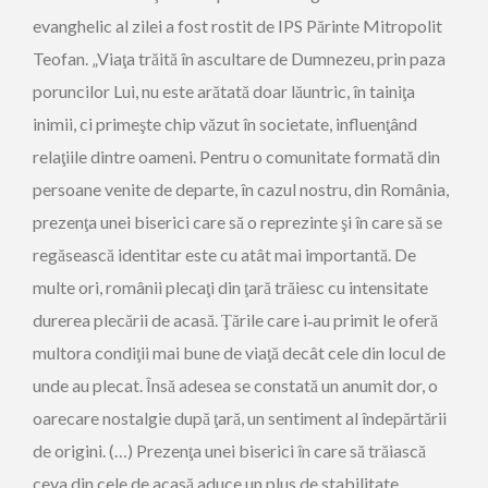
evanghelic al zilei a fost rostit de IPS Părinte Mitropolit
Teofan. „Viaţa trăită în ascultare de Dumnezeu, prin paza
poruncilor Lui, nu este arătată doar lăuntric, în tainiţa
inimii, ci primeşte chip văzut în societate, influenţând
relaţiile dintre oameni. Pentru o comunitate formată din
persoane venite de departe, în cazul nostru, din România,
prezenţa unei biserici care să o reprezinte şi în care să se
regăsească identitar este cu atât mai importantă. De
multe ori, românii plecaţi din ţară trăiesc cu intensitate
durerea plecării de acasă. Ţările care i‑au primit le oferă
multora condiţii mai bune de viaţă decât cele din locul de
unde au plecat. Însă adesea se constată un anumit dor, o
oarecare nostalgie după ţară, un sentiment al îndepărtării
de origini. (…) Prezenţa unei biserici în care să trăiască
ceva din cele de acasă aduce un plus de stabilitate