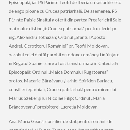
Episcopală, iar PS Părinte Teofil de Iberia un set arhieresc
de engolpioane cu Crucea patriarhală. De asemenea, PS
Părinte Paisie Sinaitul a oferit din partea Preafericirii Sale
mai multe distincţii: Crucea patriarhală pentru clerici pr.
ing. Alexandru Tothăzan; Ordinul „Sfântul Apostol
Andrei, Ocrotitorul României” pr. Teofil Moldovan,
parohul celei dintâi parohii ortodoxe româneşti înfiinţate
în Regatul Spaniei, care a fost transformată în Catedrală
Episcopală; Ordinul „Maica Domnului Rugătoarea”
protos. Macarie Bârgăvanu şi arhid. Spiridon Burlacu,
consilieri eparhiali; Crucea patriarhală pentru mireni lui
Marius Szeker şi lui Nicolae Filip; Ordinul „Maria
Brâncoveanu” presbiterei Lucreţia Moldovan.
Ana‑Maria Geană, consilier de stat pentru românii de
pretutindeni, şi Eugen Tomac, consilier onorific pentru