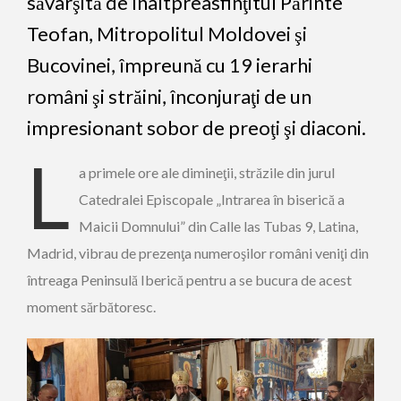
săvârşită de Înaltpreasfinţitul Părinte
Teofan, Mitropolitul Moldovei şi
Bucovinei, împreună cu 19 ierarhi
români şi străini, înconjuraţi de un
impresionant sobor de preoţi şi diaconi.
L
a primele ore ale dimineţii, străzile din jurul
Catedralei Episcopale „Intrarea în biserică a
Maicii Domnului” din Calle las Tubas 9, Latina,
Madrid, vibrau de prezenţa numeroşilor români veniţi din
întreaga Peninsulă Iberică pentru a se bucura de acest
moment sărbătoresc.