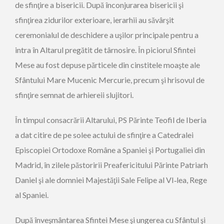
de sfinţire a bisericii. După înconjurarea bisericii şi
sfinţirea zidurilor exterioare, ierarhii au săvârşit
ceremonialul de deschidere a uşilor principale pentru a
intra în Altarul pregătit de târnosire. În piciorul Sfintei
Mese au fost depuse părticele din cinstitele moaşte ale
Sfântului Mare Mucenic Mercurie, precum şi hrisovul de
sfinţire semnat de arhiereii slujitori.
În timpul consacrării Altarului, PS Părinte Teofil de Iberia
a dat citire de pe solee actului de sfinţire a Catedralei
Episcopiei Ortodoxe Române a Spaniei şi Portugaliei din
Madrid, în zilele păstoririi Preafericitului Părinte Patriarh
Daniel şi ale domniei Majestăţii Sale Felipe al VI‑lea, Rege
al Spaniei.
După înveşmântarea Sfintei Mese şi ungerea cu Sfântul şi