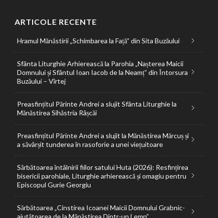
ARTICOLE RECENTE
Hramul Mănăstirii „Schimbarea la Față” din Sita Buzăului
Sfânta Liturghie Arhierească la Parohia „Nașterea Maicii
Domnului și Sfântul Ioan Iacob de la Neamț” din Întorsura
Buzăului – Vîrtej
Preasfințitul Părinte Andrei a slujit Sfânta Liturghie la
Mănăstirea Sihăstria Râșcăi
Preasfințitul Părinte Andrei a slujit la Mănăstirea Mărcuș și
a săvârșit tunderea în rasoforie a unei viețuitoare
Sărbătoarea întâlnirii fiilor satului Huta (2026): Resfințirea
bisericii parohiale, Liturghie arhierească și omagiu pentru
Episcopul Gurie Georgiu
Sărbătoarea „Cinstirea Icoanei Maicii Domnului Grabnic-
ajutătoarea de la Mănăstirea Dintr-un Lemn”