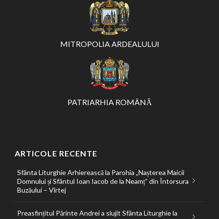
MITROPOLIA ARDEALULUI
PATRIARHIA ROMÂNĂ
ARTICOLE RECENTE
Sfânta Liturghie Arhierească la Parohia „Nașterea Maicii
Domnului și Sfântul Ioan Iacob de la Neamț” din Întorsura
Buzăului – Vîrtej
Preasfințitul Părinte Andrei a slujit Sfânta Liturghie la