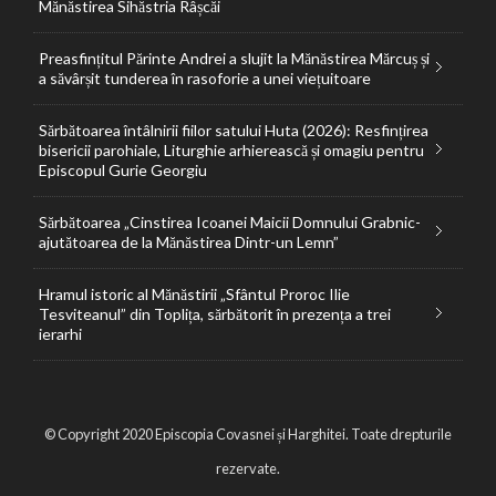
Mănăstirea Sihăstria Râșcăi
Preasfințitul Părinte Andrei a slujit la Mănăstirea Mărcuș și
a săvârșit tunderea în rasoforie a unei viețuitoare
Sărbătoarea întâlnirii fiilor satului Huta (2026): Resfințirea
bisericii parohiale, Liturghie arhierească și omagiu pentru
Episcopul Gurie Georgiu
Sărbătoarea „Cinstirea Icoanei Maicii Domnului Grabnic-
ajutătoarea de la Mănăstirea Dintr-un Lemn”
Hramul istoric al Mănăstirii „Sfântul Proroc Ilie
Tesviteanul” din Toplița, sărbătorit în prezența a trei
ierarhi
© Copyright 2020 Episcopia Covasnei și Harghitei. Toate drepturile
rezervate.