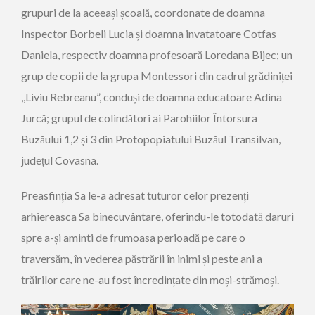
grupuri de la aceeași școală, coordonate de doamna
Inspector Borbeli Lucia și doamna invatatoare Cotfas
Daniela, respectiv doamna profesoară Loredana Bijec; un
grup de copii de la grupa Montessori din cadrul grădiniței
,,Liviu Rebreanu”, conduși de doamna educatoare Adina
Jurcă; grupul de colindători ai Parohiilor Întorsura
Buzăului 1,2 și 3 din Protopopiatului Buzăul Transilvan,
județul Covasna.
Preasfinția Sa le-a adresat tuturor celor prezenți
arhiereasca Sa binecuvântare, oferindu-le totodată daruri
spre a-și aminti de frumoasa perioadă pe care o
traversăm, în vederea păstrării în inimi și peste ani a
trăirilor care ne-au fost încredințate din moși-strămoși.