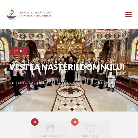
ŞTIRI
VESTEA NASTERII DOMNULUI
DE
SECTORUL MEDIA ȘI COMUNICAȚII
2 ANI ÎN URMĂ
•
0
8
PARTAJEAZĂ
ÎMI PLACE