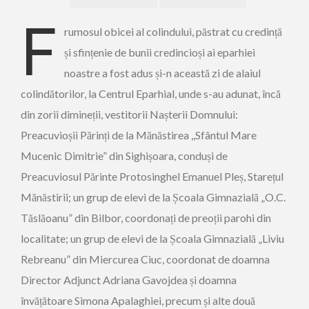
F
rumosul obicei al colindului, păstrat cu credință
și sfințenie de bunii credincioși ai eparhiei
noastre a fost adus și-n această zi de alaiul
colindătorilor, la Centrul Eparhial, unde s-au adunat, încă
din zorii dimineții, vestitorii Nașterii Domnului:
Preacuvioșii Părinți de la Mănăstirea ,,Sfântul Mare
Mucenic Dimitrie” din Sighișoara, conduși de
Preacuviosul Părinte Protosinghel Emanuel Pleș, Starețul
Mănăstirii; un grup de elevi de la Școala Gimnazială „O.C.
Tăslăoanu” din Bilbor, coordonați de preoții parohi din
localitate; un grup de elevi de la Școala Gimnazială „Liviu
Rebreanu” din Miercurea Ciuc, coordonat de doamna
Director Adjunct Adriana Gavojdea și doamna
învățătoare Simona Apalaghiei, precum și alte două