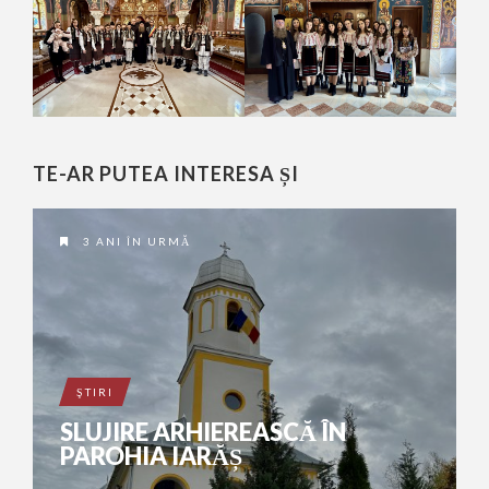
TE-AR PUTEA INTERESA ȘI
3 ANI ÎN URMĂ
ŞTIRI
SLUJIRE ARHIEREASCĂ ÎN
PAROHIA IARĂȘ