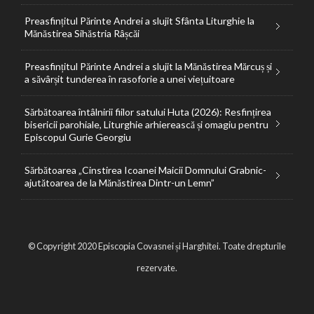
Preasfințitul Părinte Andrei a slujit Sfânta Liturghie la
Mănăstirea Sihăstria Râșcăi
Preasfințitul Părinte Andrei a slujit la Mănăstirea Mărcuș și
a săvârșit tunderea în rasoforie a unei viețuitoare
Sărbătoarea întâlnirii fiilor satului Huta (2026): Resfințirea
bisericii parohiale, Liturghie arhierească și omagiu pentru
Episcopul Gurie Georgiu
Sărbătoarea „Cinstirea Icoanei Maicii Domnului Grabnic-
ajutătoarea de la Mănăstirea Dintr-un Lemn”
© Copyright 2020 Episcopia Covasnei și Harghitei. Toate drepturile
rezervate.