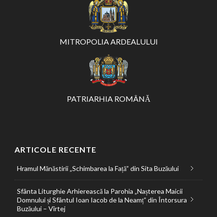
MITROPOLIA ARDEALULUI
PATRIARHIA ROMÂNĂ
ARTICOLE RECENTE
Hramul Mănăstirii „Schimbarea la Față” din Sita Buzăului
Sfânta Liturghie Arhierească la Parohia „Nașterea Maicii
Domnului și Sfântul Ioan Iacob de la Neamț” din Întorsura
Buzăului – Vîrtej