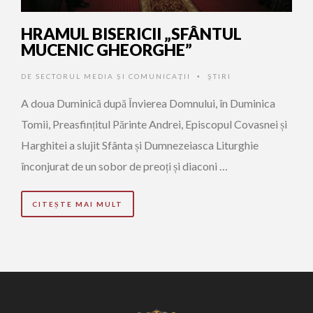
HRAMUL BISERICII „SFÂNTUL
MUCENIC GHEORGHE”
DE
SECTORUL MEDIA ȘI COMUNICAȚII
ŞTIRI
•
A doua Duminică după Învierea Domnului, în Duminica
Tomii, Preasfințitul Părinte Andrei, Episcopul Covasnei și
Harghitei a slujit Sfânta și Dumnezeiasca Liturghie
înconjurat de un sobor de preoți și diaconi …
CITEȘTE MAI MULT