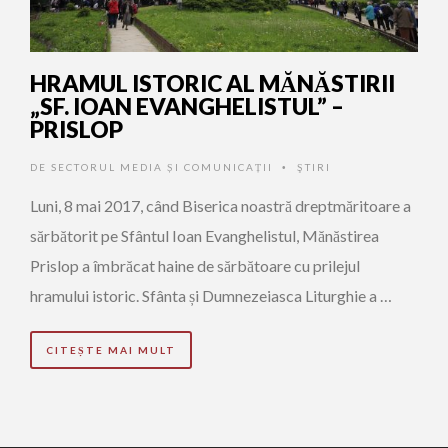
HRAMUL ISTORIC AL MĂNĂSTIRII
„SF. IOAN EVANGHELISTUL” –
PRISLOP
DE
SECTORUL MEDIA ȘI COMUNICAȚII
ŞTIRI
•
Luni, 8 mai 2017, când Biserica noastră dreptmăritoare a
sărbătorit pe Sfântul Ioan Evanghelistul, Mănăstirea
Prislop a îmbrăcat haine de sărbătoare cu prilejul
hramului istoric. Sfânta și Dumnezeiasca Liturghie a …
CITEȘTE MAI MULT