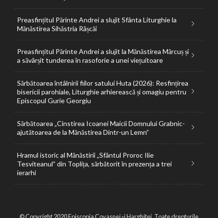
Preasfințitul Părinte Andrei a slujit Sfânta Liturghie la
Mănăstirea Sihăstria Râșcăi
Preasfințitul Părinte Andrei a slujit la Mănăstirea Mărcuș și
a săvârșit tunderea în rasoforie a unei viețuitoare
Sărbătoarea întâlnirii fiilor satului Huta (2026): Resfințirea
bisericii parohiale, Liturghie arhierească și omagiu pentru
Episcopul Gurie Georgiu
Sărbătoarea „Cinstirea Icoanei Maicii Domnului Grabnic-
ajutătoarea de la Mănăstirea Dintr-un Lemn”
Hramul istoric al Mănăstirii „Sfântul Proroc Ilie
Tesviteanul” din Toplița, sărbătorit în prezența a trei
ierarhi
© Copyright 2020 Episcopia Covasnei și Harghitei. Toate drepturile