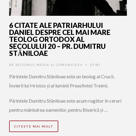
6 CITATE ALE PATRIARHULUI
DANIEL DESPRE CEL MAI MARE
TEOLOG ORTODOX AL
SECOLULUI 20 – PR. DUMITRU
STĂNILOAE
DE
SECTORUL MEDIA ȘI COMUNICAȚII
ŞTIRI
•
Părintele Dumitru Stăniloae este un teolog al Crucii,
Învierii lui Hristos și al luminii Preasfintei Treimi.
Părintele Dumitru Stăniloae este acum rugător în ceruri
pentru mântuirea oamenilor, pentru Biserică și …
CITEȘTE MAI MULT