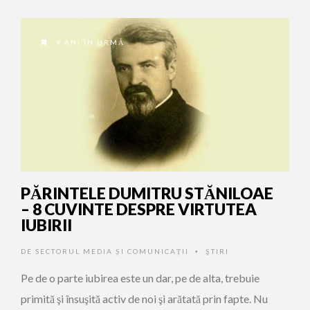
9 ANI ÎN URMĂ
PĂRINTELE DUMITRU STĂNILOAE
– 8 CUVINTE DESPRE VIRTUTEA
IUBIRII
DE
SECTORUL MEDIA ȘI COMUNICAȚII
ŞTIRI
•
Pe de o parte iubirea este un dar, pe de alta, trebuie
primită şi însuşită activ de noi şi arătată prin fapte. Nu