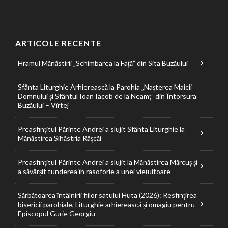
ARTICOLE RECENTE
Hramul Mănăstirii „Schimbarea la Față” din Sita Buzăului
Sfânta Liturghie Arhierească la Parohia „Nașterea Maicii
Domnului și Sfântul Ioan Iacob de la Neamț” din Întorsura
Buzăului – Vîrtej
Preasfințitul Părinte Andrei a slujit Sfânta Liturghie la
Mănăstirea Sihăstria Râșcăi
Preasfințitul Părinte Andrei a slujit la Mănăstirea Mărcuș și
a săvârșit tunderea în rasoforie a unei viețuitoare
Sărbătoarea întâlnirii fiilor satului Huta (2026): Resfințirea
bisericii parohiale, Liturghie arhierească și omagiu pentru
Episcopul Gurie Georgiu