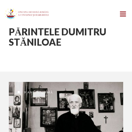
PĂRINTELE DUMITRU
STĂNILOAE
9 ANI ÎN URMĂ