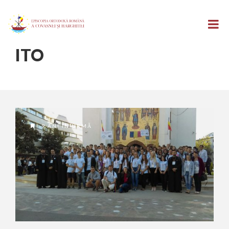
ITO
9 ANI ÎN URMĂ