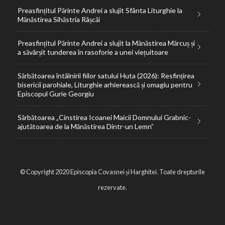
Preasfințitul Părinte Andrei a slujit Sfânta Liturghie la
Mănăstirea Sihăstria Râșcăi
Preasfințitul Părinte Andrei a slujit la Mănăstirea Mărcuș și
a săvârșit tunderea în rasoforie a unei viețuitoare
Sărbătoarea întâlnirii fiilor satului Huta (2026): Resfințirea
bisericii parohiale, Liturghie arhierească și omagiu pentru
Episcopul Gurie Georgiu
Sărbătoarea „Cinstirea Icoanei Maicii Domnului Grabnic-
ajutătoarea de la Mănăstirea Dintr-un Lemn”
© Copyright 2020 Episcopia Covasnei și Harghitei. Toate drepturile
rezervate.