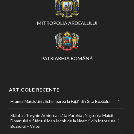
MITROPOLIA ARDEALULUI
PATRIARHIA ROMÂNĂ
ARTICOLE RECENTE
Hramul Mănăstirii „Schimbarea la Față” din Sita Buzăului
Sfânta Liturghie Arhierească la Parohia „Nașterea Maicii
Domnului și Sfântul Ioan Iacob de la Neamț” din Întorsura
Buzăului – Vîrtej