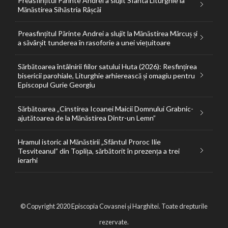
Preasfințitul Părinte Andrei a slujit Sfânta Liturghie la
Mănăstirea Sihăstria Râșcăi
Preasfințitul Părinte Andrei a slujit la Mănăstirea Mărcuș și
a săvârșit tunderea în rasoforie a unei viețuitoare
Sărbătoarea întâlnirii fiilor satului Huta (2026): Resfințirea
bisericii parohiale, Liturghie arhierească și omagiu pentru
Episcopul Gurie Georgiu
Sărbătoarea „Cinstirea Icoanei Maicii Domnului Grabnic-
ajutătoarea de la Mănăstirea Dintr-un Lemn”
Hramul istoric al Mănăstirii „Sfântul Proroc Ilie
Tesviteanul” din Toplița, sărbătorit în prezența a trei
ierarhi
© Copyright 2020 Episcopia Covasnei și Harghitei. Toate drepturile
rezervate.