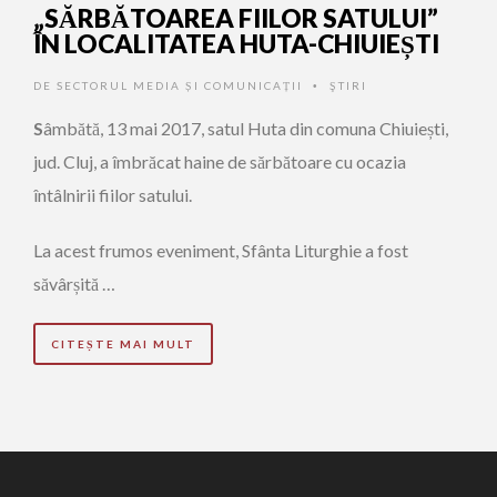
„SĂRBĂTOAREA FIILOR SATULUI”
ÎN LOCALITATEA HUTA-CHIUIEȘTI
DE
SECTORUL MEDIA ȘI COMUNICAȚII
ŞTIRI
•
S
âmbătă, 13 mai 2017, satul Huta din comuna Chiuiești,
jud. Cluj, a îmbrăcat haine de sărbătoare cu ocazia
întâlnirii fiilor satului.
La acest frumos eveniment, Sfânta Liturghie a fost
săvârșită …
CITEȘTE MAI MULT