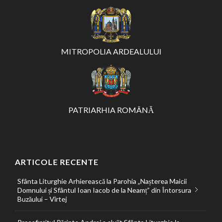
MITROPOLIA ARDEALULUI
PATRIARHIA ROMÂNĂ
ARTICOLE RECENTE
Sfânta Liturghie Arhierească la Parohia „Nașterea Maicii
Domnului și Sfântul Ioan Iacob de la Neamț” din Întorsura
Buzăului – Vîrtej