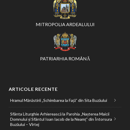
MITROPOLIA ARDEALULUI
PATRIARHIA ROMÂNĂ
ARTICOLE RECENTE
Hramul Mănăstirii „Schimbarea la Față” din Sita Buzăului
Sfânta Liturghie Arhierească la Parohia „Nașterea Maicii
Domnului și Sfântul Ioan Iacob de la Neamț” din Întorsura
Buzăului – Vîrtej