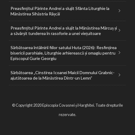
Preasfințitul Părinte Andrei a slujit Sfânta Liturghie la
Mănăstirea Sihăstria Râșcăi
Preasfințitul Părinte Andrei a slujit la Mănăstirea Mărcuș și
a săvârșit tunderea în rasoforie a unei viețuitoare
Sărbătoarea întâlnirii fiilor satului Huta (2026): Resfințirea
bisericii parohiale, Liturghie arhierească și omagiu pentru
Episcopul Gurie Georgiu
Sărbătoarea „Cinstirea Icoanei Maicii Domnului Grabnic-
ajutătoarea de la Mănăstirea Dintr-un Lemn”
© Copyright 2020 Episcopia Covasnei și Harghitei. Toate drepturile
rezervate.