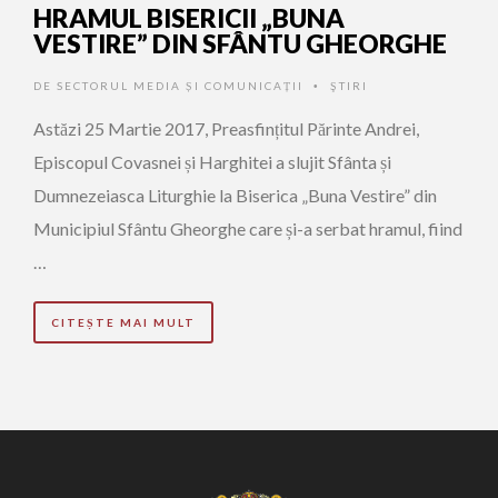
HRAMUL BISERICII „BUNA
VESTIRE” DIN SFÂNTU GHEORGHE
DE
SECTORUL MEDIA ȘI COMUNICAȚII
ŞTIRI
•
Astăzi 25 Martie 2017, Preasfințitul Părinte Andrei,
Episcopul Covasnei și Harghitei a slujit Sfânta și
Dumnezeiasca Liturghie la Biserica „Buna Vestire” din
Municipiul Sfântu Gheorghe care și-a serbat hramul, fiind
…
CITEȘTE MAI MULT