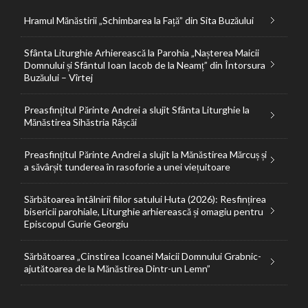
Hramul Mănăstirii „Schimbarea la Față” din Sita Buzăului
Sfânta Liturghie Arhierească la Parohia „Nașterea Maicii
Domnului și Sfântul Ioan Iacob de la Neamț” din Întorsura
Buzăului – Vîrtej
Preasfințitul Părinte Andrei a slujit Sfânta Liturghie la
Mănăstirea Sihăstria Râșcăi
Preasfințitul Părinte Andrei a slujit la Mănăstirea Mărcuș și
a săvârșit tunderea în rasoforie a unei viețuitoare
Sărbătoarea întâlnirii fiilor satului Huta (2026): Resfințirea
bisericii parohiale, Liturghie arhierească și omagiu pentru
Episcopul Gurie Georgiu
Sărbătoarea „Cinstirea Icoanei Maicii Domnului Grabnic-
ajutătoarea de la Mănăstirea Dintr-un Lemn”