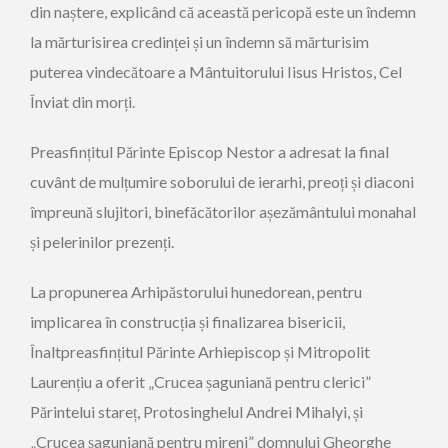
din naștere, explicând că această pericopă este un îndemn
la mărturisirea credinței și un îndemn să mărturisim
puterea vindecătoare a Mântuitorului Iisus Hristos, Cel
Înviat din morți.
Preasfințitul Părinte Episcop Nestor a adresat la final
cuvânt de mulțumire soborului de ierarhi, preoți și diaconi
împreună slujitori, binefăcătorilor așezământului monahal
și pelerinilor prezenți.
La propunerea Arhipăstorului hunedorean, pentru
implicarea în construcția și finalizarea bisericii,
Înaltpreasfințitul Părinte Arhiepiscop și Mitropolit
Laurențiu a oferit „Crucea șaguniană pentru clerici”
Părintelui stareț, Protosinghelul Andrei Mihalyi, și
„Crucea șaguniană pentru mireni” domnului Gheorghe