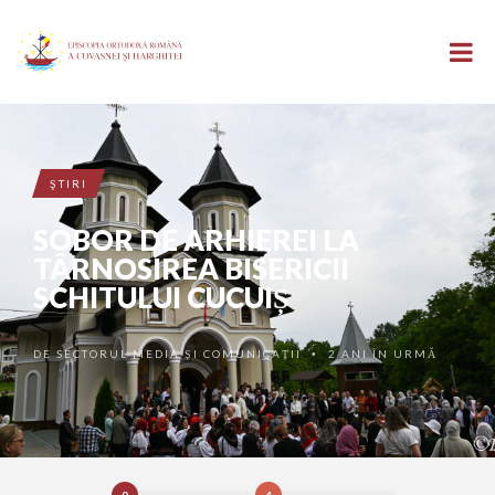
ŞTIRI
SOBOR DE ARHIEREI LA
TÂRNOSIREA BISERICII
SCHITULUI CUCUIȘ
DE
SECTORUL MEDIA ȘI COMUNICAȚII
2 ANI ÎN URMĂ
•