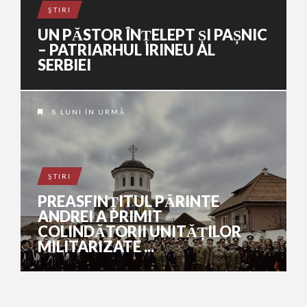
ŞTIRI
UN PĂSTOR ÎNȚELEPT ȘI PAȘNIC
– PATRIARHUL IRINEU AL
SERBIEI
8 LUNI ÎN URMĂ
ŞTIRI
PREASFINȚITUL PĂRINTE
ANDREI A PRIMIT
COLINDĂTORII UNITĂȚILOR
MILITARIZATE ...