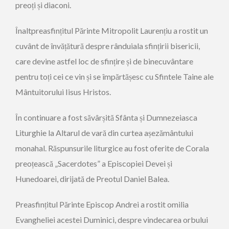
preoți și diaconi.
Înaltpreasfințitul Părinte Mitropolit Laurențiu a rostit un
cuvânt de învățătură despre rânduiala sfințirii bisericii,
care devine astfel loc de sfințire și de binecuvântare
pentru toți cei ce vin și se împărtășesc cu Sfintele Taine ale
Mântuitorului Iisus Hristos.
În continuare a fost săvârșită Sfânta și Dumnezeiasca
Liturghie la Altarul de vară din curtea așezământului
monahal. Răspunsurile liturgice au fost oferite de Corala
preoțească „Sacerdotes” a Episcopiei Devei și
Hunedoarei, dirijată de Preotul Daniel Balea.
Preasfințitul Părinte Episcop Andrei a rostit omilia
Evangheliei acestei Duminici, despre vindecarea orbului