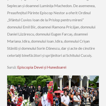
Seplecan și doamnei Luminița Machedon. De asemenea,
Preasfințitul Părinte Episcop Nestor a oferit Ordinul
„Sfântul Cuvios Ioan de la Prislop pentru mireni”
domnului Emil Bîc, doamnei Ramona Pricăjan, domnului
Daniel Lăzărescu, domnului Eugen Farcaș, doamnei
Mariana Jdira, domnului Ioan Jdira, domnului Crișan
Stănilă și domnului Sorin Dănescu, dar și acte de cinstire
celorlalți binefăcători și sprijinitori ai Schitului Cucuiș.
Sursă:
Episcopia Devei și Hunedoarei