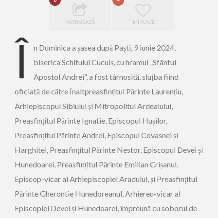
0
4
PARTAJEAZĂ
ÎMI PLACE
Î
n Duminica a șasea după Paști, 9 iunie 2024,
biserica Schitului Cucuiș, cu hramul „Sfântul
Apostol Andrei”, a fost târnosită, slujba fiind
oficiată de către Înaltpreasfințitul Părinte Laurențiu,
Arhiepiscopul Sibiului și Mitropolitul Ardealului,
Preasfințitul Părinte Ignatie, Episcopul Hușilor,
Preasfințitul Părinte Andrei, Episcopul Covasnei și
Harghitei, Preasfințitul Părinte Nestor, Episcopul Devei și
Hunedoarei, Preasfințitul Părinte Emilian Crișanul,
Episcop-vicar al Arhiepiscopiei Aradului, și Preasfințitul
Părinte Gherontie Hunedoreanul, Arhiereu-vicar al
Episcopiei Devei și Hunedoarei, împreună cu soborul de