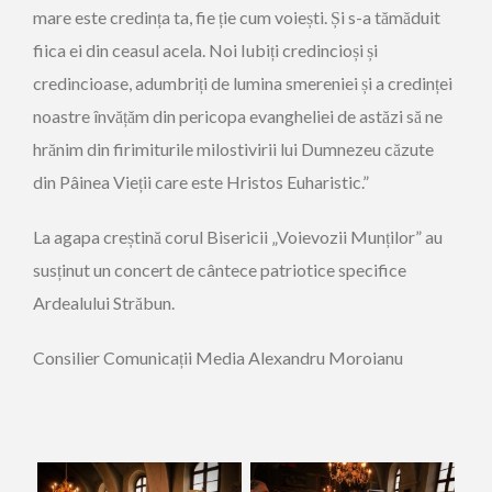
mare este credința ta, fie ție cum voiești. Și s-a tămăduit
fiica ei din ceasul acela. Noi Iubiți credincioși și
credincioase, adumbriți de lumina smereniei și a credinței
noastre învățăm din pericopa evangheliei de astăzi să ne
hrănim din firimiturile milostivirii lui Dumnezeu căzute
din Pâinea Vieții care este Hristos Euharistic.”
La agapa creștină corul Bisericii „Voievozii Munților” au
susținut un concert de cântece patriotice specifice
Ardealului Străbun.
Consilier Comunicații Media Alexandru Moroianu