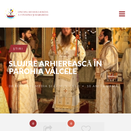
ŞTIRI
SLUJIRE ARHIEREASCĂ ÎN
PAROHIA VÂLCELE
DE
SECTORUL MEDIA ȘI COMUNICAȚII
10 ANI ÎN URMĂ
•
0
0