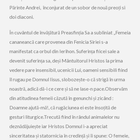
Părinte Andrei, înconjurat de un sobor de nouă preoți si
doi diaconi.
În cuvântul de învățătură Preasfinția Sa a subliniat „Femeia
cananeancă care provenea din Fenicia Siriei s-a
manifestat ca orbul din Ierihon. Suferința fiicei sale a
devenit suferința sa, deși Mântuitorul Hristos la prima
vedere pare insensibil, ucenicii Lui, oameni sensibili fiind
îl rugau pe Domnul Iisus, slobozește-o că strigă în urma
noastră, adică dă-i ce cere și să ne lase-n pace.Observăm
din atitudinea femeii căzută în genunchi și zicând :
Doamne ajută-mă!, că rugăciunea ei este însoțită de
gesturi liturgice.Trecută fiind în rândul animalelor nu
deznădăjuiește iar Hristos Domnul i-a apreciat
sinceritatea și statornicia în credință și îi spune: O femeie,