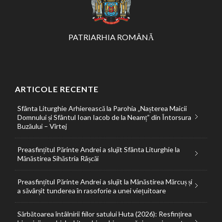
PATRIARHIA ROMÂNĂ
ARTICOLE RECENTE
Sfânta Liturghie Arhierească la Parohia „Nașterea Maicii
Domnului și Sfântul Ioan Iacob de la Neamț” din Întorsura
Buzăului – Vîrtej
Preasfințitul Părinte Andrei a slujit Sfânta Liturghie la
Mănăstirea Sihăstria Râșcăi
Preasfințitul Părinte Andrei a slujit la Mănăstirea Mărcuș și
a săvârșit tunderea în rasoforie a unei viețuitoare
Sărbătoarea întâlnirii fiilor satului Huta (2026): Resfințirea