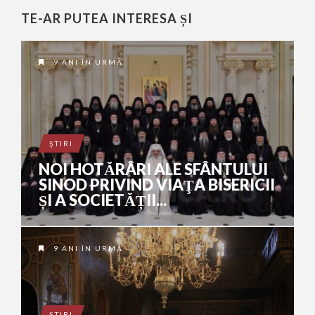
TE-AR PUTEA INTERESA ȘI
9 ANI ÎN URMĂ
ŞTIRI
NOI HOTĂRÂRI ALE SFÂNTULUI
SINOD PRIVIND VIAŢA BISERICII
ȘI A SOCIETĂȚII...
9 ANI ÎN URMĂ
ŞTIRI