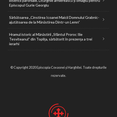
bisericii parohiale, Liturghie arhierească și omagiu pentru
Episcopul Gurie Georgiu
Sărbătoarea „Cinstirea Icoanei Maicii Domnului Grabnic-
ajutătoarea de la Mănăstirea Dintr-un Lemn”
Hramul istoric al Mănăstirii „Sfântul Proroc Ilie
Tesviteanul” din Toplița, sărbătorit în prezența a trei
ierarhi
© Copyright 2020 Episcopia Covasnei și Harghitei. Toate drepturile
rezervate.