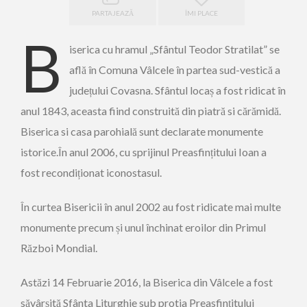
PARTAJEAZĂ
ÎMI PLACE
B
iserica cu hramul „Sfântul Teodor Stratilat” se
află în Comuna Vâlcele în partea sud-vestică a
județului Covasna. Sfântul locaș a fost ridicat în
anul 1843, aceasta fiind construită din piatră si cărămidă.
Biserica si casa parohială sunt declarate monumente
istorice.În anul 2006, cu sprijinul Preasfințitului Ioan a
fost recondiționat iconostasul.
În curtea Bisericii în anul 2002 au fost ridicate mai multe
monumente precum și unul închinat eroilor din Primul
Război Mondial.
Astăzi 14 Februarie 2016, la Biserica din Vâlcele a fost
săvârșită Sfânta Liturghie sub protia Preasfințitului