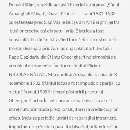
Duhului Sfânt, s-a zidit această biserică cu hramul „Sfinții
Arhangheli Mihail și Gavriil” între
anii 1931-1932,
cu osteneala preotului Vasile Bucșa din Arini și prin jertfa
bunilor credincioşi din satul Iarăș.
Biserica a fost
construită din cărămidă, având formă de cruce și un turn
frontal deasupra pridvorului, după planul arhitectului
Papp Dezideriu din Sfântu Gheorghe, fiind târnosită de
vrednicul de pomenire Înaltpreasfințitul Părinte
NICOLAE BĂLAN, Mitropolitul Ardealului, în ziua de 8
noiembrie 1932.
Sfântul locaș a fost împodobit parțial cu
pictură în anul 1938 în timpul păstoriri
i preotului
Gheorghe Corbu.
În anii care au urmat biserica a fost
întreţinută prin truda preoţilor slujitori și a credincioşilor,
efectuându-se periodic lucrări de reparații și întreținere.
Importante lucrări de reparații a bisericii, atât în interior