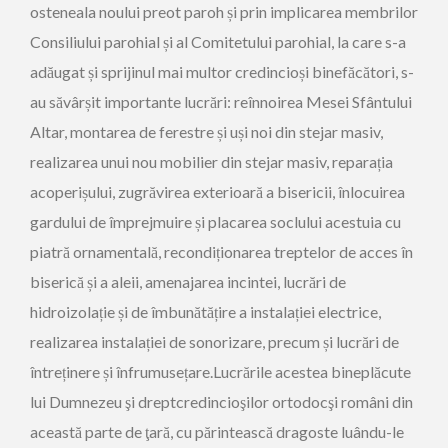
osteneala noului preot paroh și prin implicarea membrilor
Consiliului parohial și al Comitetului parohial, la care s-a
adăugat și sprijinul mai multor credincioși binefăcători, s-
au săvârșit importante lucrări: reînnoirea Mesei Sfântului
Altar, montarea de ferestre și uși noi din stejar masiv,
realizarea unui nou mobilier din stejar masiv,
reparația
acoperișului, zugrăvirea exterioară a bisericii, înlocuirea
gardului de împrejmuire și placarea soclului acestuia cu
piatră ornamentală, recondiționarea treptelor de acces în
biserică și a aleii, amenajarea incintei, lucrări de
hidroizolație și de îmbunătățire a instalației electrice,
realizarea instalației de sonorizare, precum și lucrări de
întreținere și înfrumusețare.
Lucrările acestea bineplăcute
lui Dumnezeu şi dreptcredincioşilor ortodocşi români din
această parte de ţară, cu părintească dragoste luându-le