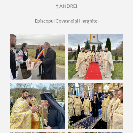
†
A
NDREI
E
piscopul
C
ovasnei şi
H
arghitei