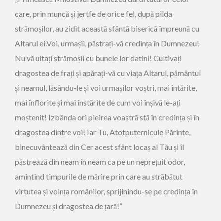
care, prin muncă și jertfe de orice fel, după pilda
strămoșilor, au zidit această sfântă biserică împreună cu
Altarul ei.Voi, urmașii, păstrați-vă credința în Dumnezeu!
Nu vă uitați strămoșii cu bunele lor datini! Cultivați
dragostea de frați și apărați-vă cu viața Altarul, pământul
și neamul, lăsându-le și voi urmașilor voștri, mai întărite,
mai înflorite și mai înstărite de cum voi înșivă le-ați
moștenit! Izbânda ori pieirea voastră stă în credința și în
dragostea dintre voi! Iar Tu, Atotputernicule Părinte,
binecuvântează din Cer acest sfânt locaș al Tău și îl
păstrează din neam în neam ca pe un neprețuit odor,
amintind timpurile de mărire prin care au străbătut
virtutea și voința românilor, sprijinindu-se pe credința în
Dumnezeu și dragostea de țară!”