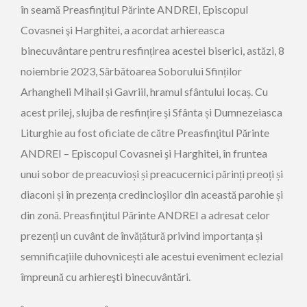
în seamă Preasfinţitul Părinte ANDREI, Episcopul
Covasnei şi Harghitei, a acordat arhiereasca
binecuvântare pentru resfințirea acestei biserici, astăzi, 8
noiembrie 2023, Sărbătoarea Soborului Sfinților
Arhangheli Mihail și Gavriil, hramul sfântului locaș.
Cu
acest prilej, slujba de resfințire şi Sfânta și Dumnezeiasca
Liturghie au fost oficiate de către Preasfinţitul Părinte
ANDREI – Episcopul Covasnei şi Harghitei, în fruntea
unui sobor de preacuvioși și preacucernici părinți preoți și
diaconi și în prezența credincioşilor d
in această parohie și
din zonă.
Preasfinţitul Părinte ANDREI a adresat celor
prezenți un cuvânt de învățătură privind importanța și
semnificațiile duhovnicești ale acestui eveniment eclezial
împreună cu arhiereşti binecuvântări.