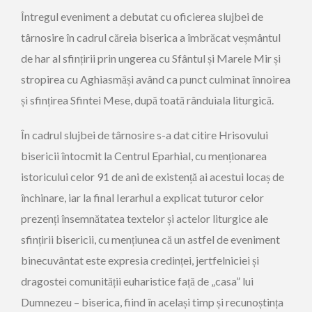
Întregul eveniment a debutat cu oficierea slujbei de
târnosire
în cadrul căreia
biserica a îmbrăcat veșmântul
de har al sfințirii prin ungerea cu Sfântul și Marele Mir și
stropirea cu
Aghiasmă
și având ca punct culminat înnoirea
și sfințirea Sfintei Mese, după toată rânduiala liturgică.
În cadrul slujbei
de târnosire
s-a dat citire Hrisovului
bisericii întocmit la Centrul Eparhial, cu menționarea
istoricului celor 91 de ani de existență ai acestui locaș de
închinare, iar la final
Ierarhul a explicat tuturor celor
prezenți însemnătatea
textelor și
actelor liturgice ale
sfințirii bisericii
,
cu mențiunea că un astfel de eveniment
binecuvântat este expresia credinței,
jertfelniciei
și
dragostei comunității euharistice față de
„casa” lui
Dumnezeu
– biserica, fiind în același timp și
recunoștința