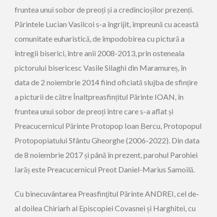
fruntea unui sobor de preoți și a credincioșilor prezenți.
Părintele Lucian Vasilcoi s-a îngrijit, împreună cu această
comunitate euharistică, de împodobirea cu pictură a
întregii biserici, între anii 2008-2013, prin osteneala
pictorului bisericesc Vasile Silaghi din Maramureș, în
data de 2 noiembrie 2014 fiind oficiată slujba de sfințire
a picturii de către Înaltpreasfințitul Părinte IOAN, în
fruntea unui sobor de preoți între care s-a aflat și
Preacucernicul Părinte Protopop Ioan Bercu, Protopopul
Protopopiatului Sfântu Gheorghe (2006-2022). Din data
de 8 noiembrie 2017 și până în prezent, parohul Parohiei
Iarăș este Preacucernicul Preot Daniel-Marius Samoilă.
C
u binecuvântarea Preasfinţitul Părinte ANDREI, cel de-
al doilea Chiriarh al Episcopiei Covasnei și Harghitei, cu