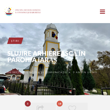
ŞTIRI
SLUJIRE ARHIEREASCĂ ÎN
PAROHIA IARĂȘ
DE
SECTORUL MEDIA ȘI COMUNICAȚII
3 ANI ÎN URMĂ
•
5
18