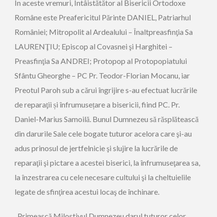
Î
n aceste vremuri, Întâistătător al Bisericii Ortodoxe
Române este Preafericitul Părinte DANIEL, Patriarhul
României; Mitropolit al Ardealului – Înaltpreasfinţia Sa
LAURENŢIU; Episcop al Covasnei şi Harghitei –
Preasfinţia Sa ANDREI; Protopop al Protopopiatului
Sfântu Gheorghe – PC Pr. Teodor-Florian Mocanu, iar
Preotul Paroh sub a cărui îngrijire s-au efectuat lucrările
de reparaţii și înfrumusețare a bisericii, fiind PC. Pr.
Daniel-Marius Samoilă. Bunul Dumnezeu să răsplătească
din darurile Sale cele bogate tuturor acelora care şi-au
adus prinosul de jertfelnicie şi slujire la lucrările de
reparaţii şi pictare a acestei biserici, la înfrumuseţarea sa,
la înzestrarea cu cele necesare cultului şi la cheltuielile
legate de sfinţirea acestui locaş de închinare.
„
P
rimească Milostivul Dumnezeu darul tuturor celor