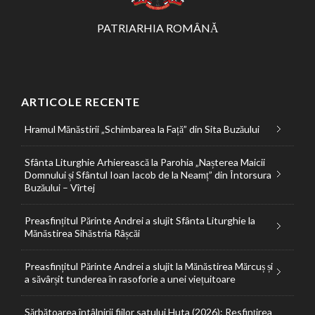
PATRIARHIA ROMÂNĂ
ARTICOLE RECENTE
Hramul Mănăstirii „Schimbarea la Față” din Sita Buzăului
Sfânta Liturghie Arhierească la Parohia „Nașterea Maicii
Domnului și Sfântul Ioan Iacob de la Neamț” din Întorsura
Buzăului – Vîrtej
Preasfințitul Părinte Andrei a slujit Sfânta Liturghie la
Mănăstirea Sihăstria Râșcăi
Preasfințitul Părinte Andrei a slujit la Mănăstirea Mărcuș și
a săvârșit tunderea în rasoforie a unei viețuitoare
Sărbătoarea întâlnirii fiilor satului Huta (2026): Resfințirea