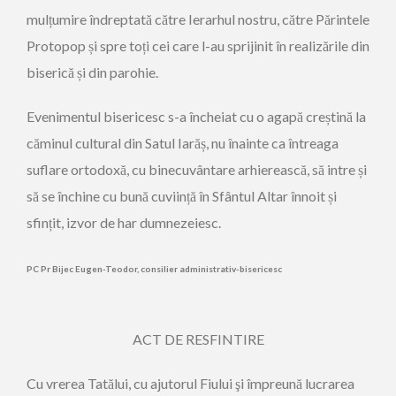
mulțumire îndreptată
către
Ierarhul nostru,
către
Părintele
Protopop și spre toți cei care l-au sprijinit în realizările din
biserică și din parohie.
Evenimentul bisericesc s-a încheiat cu o agapă creștin
ă
la
căminul cultural din Satul Iarăș, nu înainte ca întreaga
suflare ortodoxă, cu binecuvântare arhierească, să intre și
să se închine cu bună cuviință în Sfântul Altar înnoit și
sfințit, izvor de har dumnezeiesc.
PC Pr
Bijec
Eugen-
Teodor
,
consilier
administrativ-bisericesc
A
CT
D
E
R
E
S
FI
NTIRE
C
u vrerea Tatălui, cu ajutorul Fiului şi împreună lucrarea