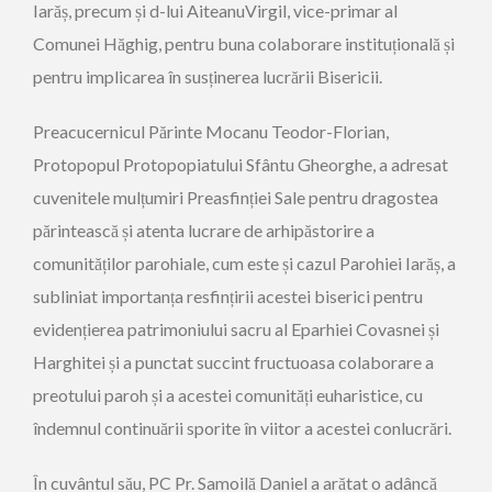
Iarăș, precum și d-lui
Aiteanu
Virgil, vice-primar al
Comunei Hăghig, pentru buna colaborare instituțională și
pentru implicarea în susținerea lucrării Bisericii.
Preacucernicul Părinte Mocanu Teodor-Florian,
Protopopul Protopopiatului Sfântu Gheorghe, a adresat
cuvenitele mulțumiri Preasfinției Sale pentru dragostea
părintească și atenta lucrare de
arhipăstorire
a
comunităților parohiale, cum este și cazul Parohiei Iarăș, a
subliniat importanța
resfințirii
acestei biserici pentru
evidențierea patrimoniului sacru al Eparhiei Covasnei și
Harghitei și a punctat succint fructuoasa colaborare a
preotului paroh și a acestei comunități euharistice, cu
îndemnul continuării sporite
în viitor
a acestei
con
lucrări.
În cuvântul
său, PC Pr. Samoilă D
aniel a arătat o adâncă