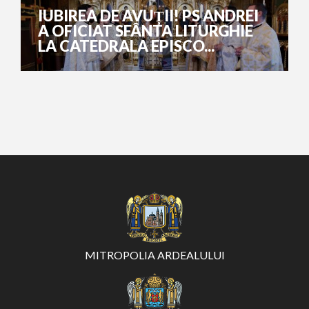
IUBIREA DE AVUȚII! PS ANDREI
A OFICIAT SFÂNTA LITURGHIE
LA CATEDRALA EPISCO...
MITROPOLIA ARDEALULUI