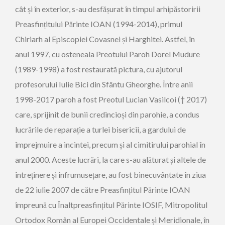
cât și în exterior, s-au desfășurat în timpul arhipăstoririi
Preasfințitului Părinte IOAN (1994-2014), primul
Chiriarh al Episcopiei Covasnei și Harghitei. Astfel, în
anul 1997, cu osteneala Preotului Paroh Dorel Mudure
(1989-1998) a fost restaurată pictura, cu ajutorul
profesorului Iulie Bici din Sfântu Gheorghe.
Între anii
1998-2017 paroh a fost Preotul Lucian Vasilcoi († 2017)
care, sprijinit de bunii credincioși din parohie, a condus
lucrările de reparație a turlei bisericii, a gardului de
împrejmuire a incintei, precum și al cimitirului parohial în
anul 2000. Aceste lucrări, la care s-au alăturat și altele de
întreținere și înfrumusețare, au fost binecuvântate în ziua
de 22 iulie 2007 de către Preasfințitul Părinte IOAN
împreună cu Înaltpreasfințitul Părinte IOSIF, Mitropolitul
Ortodox Român al Europei Occidentale și Meridionale, în