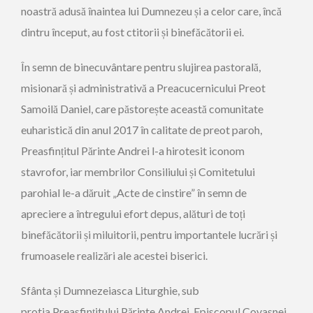
noastră adusă înaintea lui Dumnezeu și a celor care, încă
dintru început
, au fost ctitorii și binefăcătorii ei.
În semn de binecuvântare pentru slujirea pastorală,
misionară și administrativă a
Preacucernicului
Preot
Samoilă Daniel, care păstorește această comunitate
euharistică din anul 2017 în calitate de preot paroh,
Preasfințitul Părinte Andrei l-a
hirotesit
iconom
stavrofor, iar membrilor Consiliului și Comitetului
parohial le-a dăruit „Acte de cinstire”
în semn de
apreciere a întregului efort depus, alături de toți
binefăcătorii și miluitorii, pentru importantele lucrări și
frumoasele realizări
a
le acestei biserici.
Sfânta și Dumnezeiasca Liturghie
,
sub
protia
Preasfințitului Părinte Andrei, Episcopul Covasnei