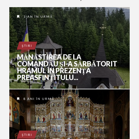
1 AN ÎN URMĂ
ŞTIRI
MĂNĂSTIREA DE LA
COMANDĂU ȘI-A SĂRBĂTORIT
HRAMUL ÎN PREZENȚA
PREASFINȚITULU...
8 ANI ÎN URMĂ
ŞTIRI