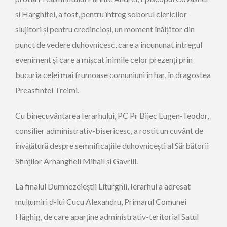
și Harghitei
, a fost, pentru întreg sobor
ul
clericilor
slujitori și pentru credincioși, un moment înălțător din
punct de vedere duhovnicesc, care a încununat întregul
eveniment și care a
mișcat inimile celor prezenți prin
bucuria celei mai frumoase comuniuni în har, în dragostea
Preasfintei Treimi.
Cu binecuvântarea Ierarhului,
PC Pr
Bijec
Eugen-
Teodor
,
consilier
administrativ-bisericesc, a rost
it
un cuvânt de
învățătură despre semnificațiile duhovnicești al Sărbătorii
Sfinților Arhangheli Mihail și Gavriil
.
L
a finalul Dumnezeieștii Liturghii
,
Ierarhul a adresat
mulțumiri d-lui Cucu Alexandru, Primarul Comun
ei
Hăghig
,
de care aparține administrativ-teritorial Satul