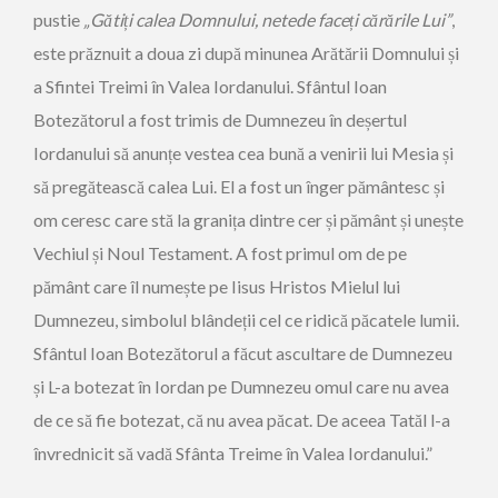
pustie
„Gătiți calea Domnului, netede faceți cărările Lui”
,
este prăznuit a doua zi după minunea Arătării Domnului și
a Sfintei Treimi în Valea Iordanului. Sfântul Ioan
Botezătorul a fost trimis de Dumnezeu în deșertul
Iordanului să anunțe vestea cea bună a venirii lui Mesia și
să pregătească calea Lui. El a fost un înger pământesc și
om ceresc care stă la granița dintre cer și pământ și unește
Vechiul și Noul Testament. A fost primul om de pe
pământ care îl numește pe Iisus Hristos Mielul lui
Dumnezeu, simbolul blândeții cel ce ridică păcatele lumii.
Sfântul Ioan Botezătorul a făcut ascultare de Dumnezeu
și L-a botezat în Iordan pe Dumnezeu omul care nu avea
de ce să fie botezat, că nu avea păcat. De aceea Tatăl l-a
învrednicit să vadă Sfânta Treime în Valea Iordanului.”