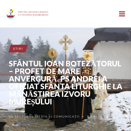
ŞTIRI
SFÂNTUL IOAN BOTEZĂTORUL
– PROFET DE MARE
ANVERGURĂ. PS ANDREI A
OFICIAT SFÂNTA LITURGHIE LA
MĂNĂSTIREA IZVORU
MUREȘULUI
DE
SECTORUL MEDIA ȘI COMUNICAȚII
9 ANI ÎN URMĂ
•