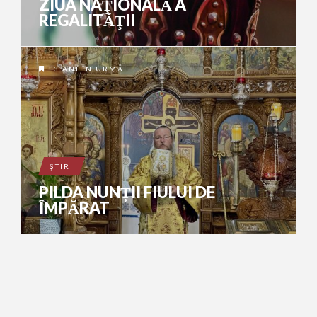
ZIUA NAŢIONALĂ A
REGALITĂŢII
3 ANI ÎN URMĂ
ŞTIRI
PILDA NUNȚII FIULUI DE
ÎMPĂRAT