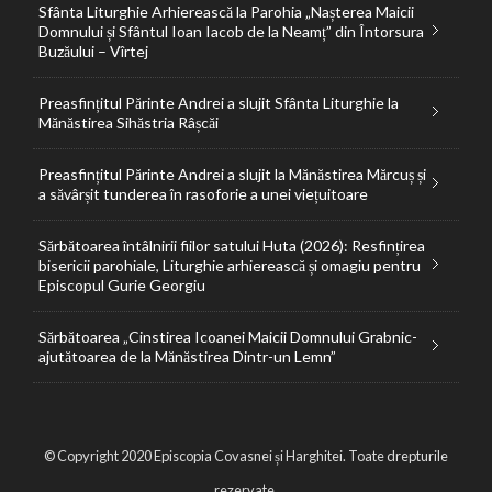
Sfânta Liturghie Arhierească la Parohia „Nașterea Maicii
Domnului și Sfântul Ioan Iacob de la Neamț” din Întorsura
Buzăului – Vîrtej
Preasfințitul Părinte Andrei a slujit Sfânta Liturghie la
Mănăstirea Sihăstria Râșcăi
Preasfințitul Părinte Andrei a slujit la Mănăstirea Mărcuș și
a săvârșit tunderea în rasoforie a unei viețuitoare
Sărbătoarea întâlnirii fiilor satului Huta (2026): Resfințirea
bisericii parohiale, Liturghie arhierească și omagiu pentru
Episcopul Gurie Georgiu
Sărbătoarea „Cinstirea Icoanei Maicii Domnului Grabnic-
ajutătoarea de la Mănăstirea Dintr-un Lemn”
© Copyright 2020 Episcopia Covasnei și Harghitei. Toate drepturile
rezervate.