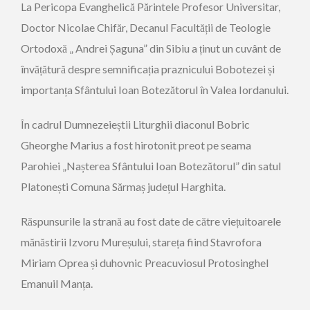
La Pericopa Evanghelică Părintele Profesor Universitar,
Doctor Nicolae Chifăr, Decanul Facultății de Teologie
Ortodoxă „ Andrei Șaguna” din Sibiu a ținut un cuvânt de
învățătură despre semnificația praznicului Bobotezei și
importanța Sfântului Ioan Botezătorul în Valea Iordanului.
În cadrul Dumnezeieștii Liturghii diaconul Bobric
Gheorghe Marius a fost hirotonit preot pe seama
Parohiei „Nașterea Sfântului Ioan Botezătorul” din satul
Platonești Comuna Sărmaș județul Harghita.
Răspunsurile la strană au fost date de către viețuitoarele
mănăstirii Izvoru Mureșului, stareța fiind Stavrofora
Miriam Oprea și duhovnic Preacuviosul Protosinghel
Emanuil Manța.