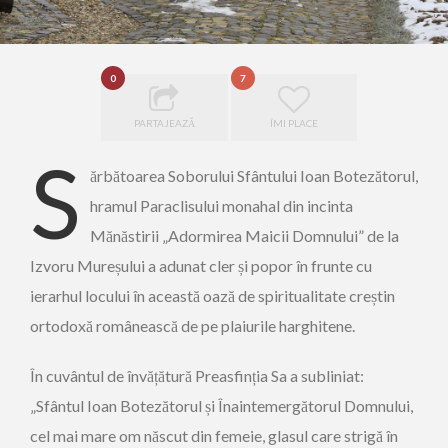
0
7
PARTAJEAZĂ
ÎMI PLACE
S
ărbătoarea Soborului Sfântului Ioan Botezătorul,
hramul Paraclisului monahal din incinta
Mănăstirii „Adormirea Maicii Domnului” de la
Izvoru Mureșului a adunat cler și popor în frunte cu
ierarhul locului în această oază de spiritualitate creștin
ortodoxă românească de pe plaiurile harghitene.
În cuvântul de învățătură Preasfinția Sa a subliniat:
„Sfântul Ioan Botezătorul și Înaintemergătorul Domnului,
cel mai mare om născut din femeie, glasul care strigă în