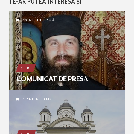
TE-AR PUTEA INTERESA ȘI
10 ANI ÎN URMĂ
ŞTIRI
COMUNICAT DE PRESĂ
6 ANI ÎN URMĂ