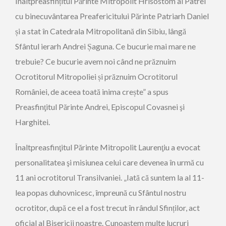
Înaltpreasfințitul Părinte Mitropolit Hrisostom al Patrei
cu binecuvântarea Preafericitului Părinte Patriarh Daniel
și a stat în Catedrala Mitropolitană din Sibiu, lângă
Sfântul ierarh Andrei Șaguna. Ce bucurie mai mare ne
trebuie? Ce bucurie avem noi când ne prăznuim
Ocrotitorul Mitropoliei și prăznuim Ocrotitorul
României, de aceea toată inima crește” a spus
Preasfinţitul Părinte Andrei, Episcopul Covasnei şi
Harghitei.
Înaltpreasfinţitul Părinte Mitropolit Laurenţiu a evocat
personalitatea şi misiunea celui care devenea în urmă cu
11 ani ocrotitorul Transilvaniei. „Iată că suntem la al 11-
lea popas duhovnicesc, împreună cu Sfântul nostru
ocrotitor, după ce el a fost trecut în rândul Sfinților, act
oficial al Bisericii noastre. Cunoaștem multe lucruri