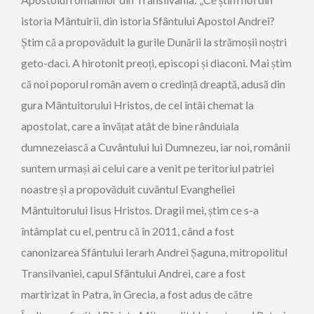
istoria Mântuirii, din istoria Sfântului Apostol Andrei?
Știm că a propovăduit la gurile Dunării la strămoșii noștri
geto-daci. A hirotonit preoți, episcopi și diaconi. Mai știm
că noi poporul român avem o credință dreaptă, adusă din
gura Mântuitorului Hristos, de cel întâi chemat la
apostolat, care a învățat atât de bine rânduiala
dumnezeiască a Cuvântului lui Dumnezeu, iar noi, românii
suntem urmași ai celui care a venit pe teritoriul patriei
noastre și a propovăduit cuvântul Evangheliei
Mântuitorului Iisus Hristos. Dragii mei, știm ce s-a
întâmplat cu el, pentru că în 2011, când a fost
canonizarea Sfântului Ierarh Andrei Șaguna, mitropolitul
Transilvaniei, capul Sfântului Andrei, care a fost
martirizat în Patra, în Grecia, a fost adus de către