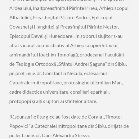
Ardealului, Înaltpreasfinţitul Părinte Irineu, Arhiepiscopul
Alba Iuliei, Preasfinţitul Părinte Andrei, Episcopul
Covasnei şi Harghitei, şi Preasfinţitul Părinte Nestor,
Episcopul Devei şi Hunedoarei. În soborul slujitor s-au
aflat vicarul-administrativ al Arhiepiscopiei Sibiului,
arhimandritul Ioachim Tomoiagă, prodecanul Facultăţii
de Teologie Ortodoxă „Sfântul Andrei Şaguna” din Sibiu,
pr. prof. univ. dr. Constantin Necula, eclesiarhul
Catedralei mitropolitane, protosinghelul Emilian Man,
cadre didactice universitare, consilieri eparhiali,
protopopi şi alţi slujitori ai sfintelor altare.
Răspunsurile liturgice au fost date de Corala „Timotei
Popovici” a Catedralei mitropolitane din Sibiu, dirijată de
pr. lect. univ. dr. Dan-Alexandru Streza.