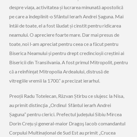
despre viața, activitatea și lucrarea minunată apostolică
pe care a îndeplinit-o Sfântul Ierarh Andrei Șaguna. Mai
întâi de toate, el a fost lăudat și cinstit pentru ridicarea
neamului. O apreciere foarte mare. Dar mai presus de
toate, noi l-am apreciat pentru ceea ce a făcut pentru
Biserica Neamului și pentru drept credincioșii creștini ai
Bisericii din Transilvania. A fost primul Mitropolit, pentru
că a reînființat Mitropolia Ardealului, distrusă de
vitregiile vremii la 1700.” a precizat ierarhul.
Preoții Radu Totelecan, Răzvan Știrbu ce slujesc la Nisa,
au primit distincţia „Ordinul Sfântul ierarh Andrei
Șaguna” pentru clerici. Prefectul județului Sibiu Mircea
Dorin Crețu și general-maior Dragoş Iacob comandantul
Corpului Multinațional de Sud Est au primit „Crucea