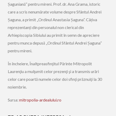
Șaguniană” pentru mireni. Prof. dr. Ana Grama, istoric
care a scris nenumărate volume despre Sfântul Andrei
Șaguna, a primit „Ordinul Anastasia Șaguna”. Câțiva
reprezentanți din personalul non clerical din
Arhiepiscopia Sibiului au primit în semn de apreciere
pentru munca depusă „Ordinul Sfântul Andrei Șaguna”
pentru mireni.
În încheiere, Înaltprea­sfinţitul Părinte Mitropolit
Laurenţiu a mulţumit celor prezenţi şi a transmis urări
celor care poartă numele celor doi sfinţi prăznuiţi la 30
noiembrie.
Sursa:
mitropolia-ardealului.ro