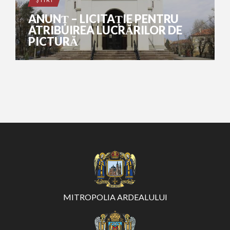
ŞTIRI
ANUNȚ – LICITAȚIE PENTRU
ATRIBUIREA LUCRĂRILOR DE
PICTURĂ
MITROPOLIA ARDEALULUI