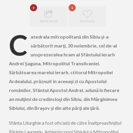
0
1
PARTAJEAZĂ
ÎMI PLACE
C
atedrala mitropolitană din Sibiu şi-a
sărbătorit marţi, 30 noiembrie, cel de-al
unsprezecelea hram al Sfântului Ierarh
Andrei Şaguna, Mitropolitul Transilvaniei.
Sărbătoarea marelui ierarh, ctitorul Mitropoliei
Ardealului, prăznuit în aceeaşi zi cu Apostolul
românilor, Sfântul Apostol Andrei, adună în fiecare
an mulţimi de credincioşi din Sibiu, din Mărginimea
Sibiului, din Braşov şi din alte părţi ale ţării.
Sfânta Liturghie a fost oficiată de către Înaltpreasfinţitul
Părinte Laurenţiu, Arhiepiscopul Sibiului și Mitropolitul