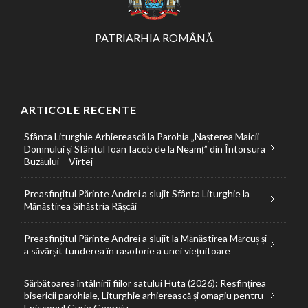
PATRIARHIA ROMÂNĂ
ARTICOLE RECENTE
Sfânta Liturghie Arhierească la Parohia „Nașterea Maicii
Domnului și Sfântul Ioan Iacob de la Neamț” din Întorsura
Buzăului – Vîrtej
Preasfințitul Părinte Andrei a slujit Sfânta Liturghie la
Mănăstirea Sihăstria Râșcăi
Preasfințitul Părinte Andrei a slujit la Mănăstirea Mărcuș și
a săvârșit tunderea în rasoforie a unei viețuitoare
Sărbătoarea întâlnirii fiilor satului Huta (2026): Resfințirea
bisericii parohiale, Liturghie arhierească și omagiu pentru
Episcopul Gurie Georgiu