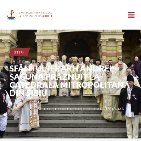
ŞTIRI
SFÂNTUL IERARH ANDREI
ŞAGUNA PRĂZNUIT LA
CATEDRALA MITROPOLITANĂ
DIN SIBIU
DE
SECTORUL MEDIA ȘI COMUNICAȚII
4 ANI ÎN URMĂ
•