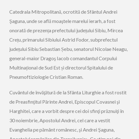
Catedrala Mitropolitană, ocrotită de Sfântul Andrei
Şaguna, unde se află moaştele marelui ierarh, a fost
onorată de prezența prefectului județului Sibiu, Mircea
Crețu, primarului Sibiului Astrid Fodor, subprefectul
județului Sibiu Sebastian Șebu, senatorul Nicolae Neagu,
general-maior Dragoş Iacob comandantul Corpului
Multinațional de Sud Est și directorul Spitalului de
Pneumoftiziologie Cristian Roman.
Cuvântul de învăţătură de la Sfânta Liturghie a fost rostit
de Preasfinţitul Părinte Andrei, Episcopul Covasnei şi
Harghitei, care a vorbit despre cei doi sfinţi prăznuiţi în
30 noiembrie, Apostolul Andrei, cel care a vestit
Evanghelia pe pământ românesc, şi Andrei Şaguna,
Apostolul românilor din Transilvania: „Ce știm noi din