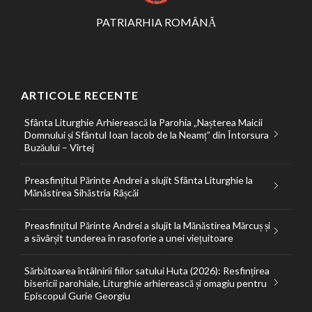
PATRIARHIA ROMÂNĂ
ARTICOLE RECENTE
Sfânta Liturghie Arhierească la Parohia „Nașterea Maicii
Domnului și Sfântul Ioan Iacob de la Neamț” din Întorsura
Buzăului – Vîrtej
Preasfințitul Părinte Andrei a slujit Sfânta Liturghie la
Mănăstirea Sihăstria Râșcăi
Preasfințitul Părinte Andrei a slujit la Mănăstirea Mărcuș și
a săvârșit tunderea în rasoforie a unei viețuitoare
Sărbătoarea întâlnirii fiilor satului Huta (2026): Resfințirea
bisericii parohiale, Liturghie arhierească și omagiu pentru
Episcopul Gurie Georgiu