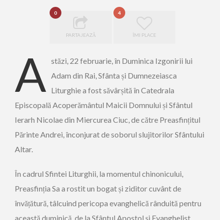
0
4
PARTAJEAZĂ
ÎMI PLACE
A
stăzi, 22 februarie, în Duminica Izgonirii lui
Adam din Rai, Sfânta și Dumnezeiasca
Liturghie a fost săvârșită în Catedrala
Episcopală Acoperământul Maicii Domnului și Sfântul
Ierarh Nicolae din Miercurea Ciuc, de către Preasfințitul
Părinte Andrei, înconjurat de soborul slujitorilor Sfântului
Altar.
În cadrul Sfintei Liturghii, la momentul chinonicului,
Preasfinția Sa a rostit un bogat și ziditor cuvânt de
învățătură, tâlcuind pericopa evanghelică rânduită pentru
această duminică, de la Sfântul Apostol și Evanghelist