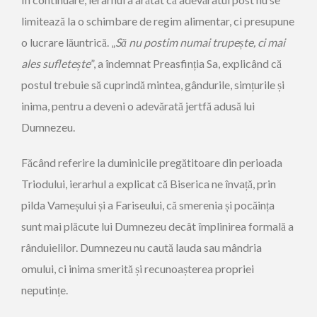
limitează la o schimbare de regim alimentar, ci presupune
o lucrare lăuntrică. „
Să nu postim numai trupește, ci mai
ales sufletește
”, a îndemnat Preasfinția Sa, explicând că
postul trebuie să cuprindă mintea, gândurile, simțurile și
inima, pentru a deveni o adevărată jertfă adusă lui
Dumnezeu.
Făcând referire la duminicile pregătitoare din perioada
Triodului, ierarhul a explicat că Biserica ne învață, prin
pilda Vameșului și a Fariseului, că smerenia și pocăința
sunt mai plăcute lui Dumnezeu decât împlinirea formală a
rânduielilor. Dumnezeu nu caută lauda sau mândria
omului, ci inima smerită și recunoașterea propriei
neputințe.