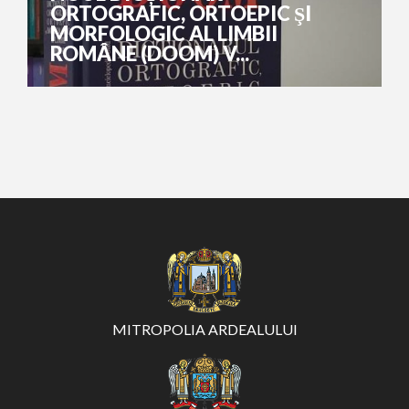
ORTOGRAFIC, ORTOEPIC ŞI
MORFOLOGIC AL LIMBII
ROMÂNE (DOOM) V...
MITROPOLIA ARDEALULUI