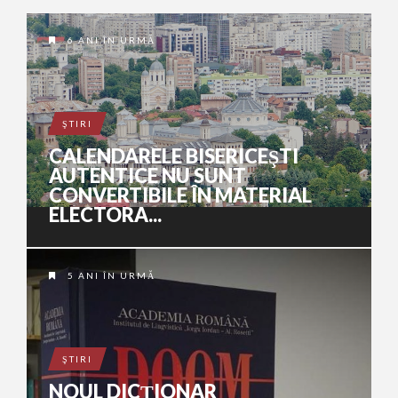
6 ANI ÎN URMĂ
ŞTIRI
CALENDARELE BISERICEŞTI
AUTENTICE NU SUNT
CONVERTIBILE ÎN MATERIAL
ELECTORA...
5 ANI ÎN URMĂ
ŞTIRI
NOUL DICȚIONAR