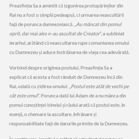
Preasfinția Sa a amintit că izgonirea protopărinților din
Rai nu a fost o simplă pedeapsă, ci urmarea neascultării
față de porunca dumnezeiască. „
Au mâncat din pomul
oprit, dar mai ales n-au ascultat de Creator
”, a subliniat
ierarhul, arătând că neascultarea rupe comuniunea omului
cu Dumnezeu și aduce înstrăinarea de viața cea adevărată.
Vorbind despre originea postului, Preasfinția Sa a
explicat că acesta a fost rânduit de Dumnezeu încă din
Rai, odată cu zidirea omului: „
Postul este atât de vechi pe
cât este omul
”. Porunca dată lui Adam de a nu mânca din
pomul cunoștinței binelui și răului arată că postul este, în
esență, o chemare la ascultare, înfrânare și
responsabilitate față de darurile primite de la Dumnezeu.
În continuare, ierarhul a arătat că adevăratul post nu se