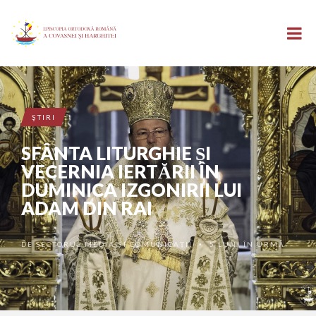
ŞTIRI
SFÂNTA LITURGHIE ȘI
VECERNIA IERTĂRII ÎN
DUMINICA IZGONIRII LUI
ADAM DIN RAI
DE
SECTORUL MEDIA ȘI COMUNICAȚII
5 LUNI ÎN URMĂ
•