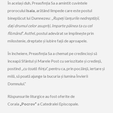
În același duh, Preasfinția Sa a amintit cuvintele
prorocului
Isaia
, arătând limpede care este postul
bineplăcut lui Dumnezeu: „
Rupeți lanțurile nedreptății,
dați drumul celor asupriți, împarte pâinea ta cu cel
flămând
”. Astfel, postul adevărat se împlinește prin
milostenie, dreptate și iubire față de aproapele.
În încheiere, Preasfinția Sa a chemat pe credincioși să
înceapă Sfântul și Marele Post cu seriozitate și credință,
postind „
cu toată ființa
”, pentru ca, prin pocăință, iertare și
milă, să poată ajunge la bucuria și lumina Învierii
Domnului.“
Răspunsurile liturgice au fost oferite de
Corala
„Pocrov”
a Catedralei Episcopale.