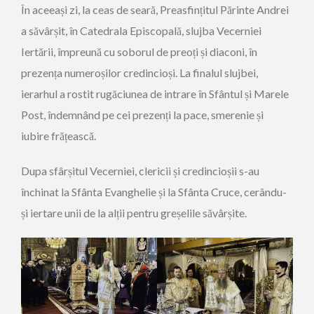
În aceeași zi, la ceas de seară, Preasfințitul Părinte Andrei
a săvârșit, în Catedrala Episcopală, slujba Vecerniei
Iertării, împreună cu soborul de preoți și diaconi, în
prezența numeroșilor credincioși. La finalul slujbei,
ierarhul a rostit rugăciunea de intrare în Sfântul și Marele
Post, îndemnând pe cei prezenți la pace, smerenie și
iubire frățească.
Dupa sfârșitul Vecerniei, clericii și credincioșii s-au
închinat la Sfânta Evanghelie și la Sfânta Cruce, cerându-
și iertare unii de la alții pentru greșelile săvârșite.