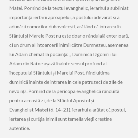
Matei. Pornind de la textul evanghelic, ierarhul a subliniat
importanța iertării aproapelui, a postului adevărat și a
adunării comorilor duhovnicești, arătând că intrarea în
Sfântul și Marele Post nu este doar o rânduială exterioară,
ci un drum al întoarcerii inimii către Dumnezeu, asemenea
lui Adam chemat la pocăință: ,, Duminica Izgonirii lui
Adam din Rai ne așază înainte sensul profund al
începutului Sfântului și Marelui Post, fiind ultima
duminică înainte de intrarea în cele patruzeci de zile de
nevoință. Pornind de la pericopa evanghelică rânduită
pentru această zi, de la Sfântul Apostol și
Evanghelist
Matei
(6, 14–21), ierarhul a arătat că postul,
iertarea și curăția inimii sunt temelia vieții creștine
autentice.