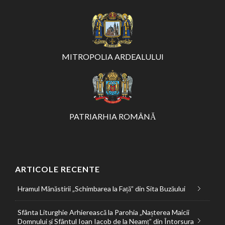
MITROPOLIA ARDEALULUI
PATRIARHIA ROMÂNĂ
ARTICOLE RECENTE
Hramul Mănăstirii „Schimbarea la Față” din Sita Buzăului
Sfânta Liturghie Arhierească la Parohia „Nașterea Maicii
Domnului și Sfântul Ioan Iacob de la Neamț” din Întorsura