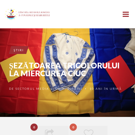
ŞTIRI
ŞEZĂTOAREA TRICOLORULUI
LA MIERCUREA CIUC
DE
SECTORUL MEDIA ȘI COMUNICAȚII
10 ANI ÎN URMĂ
•
0
0