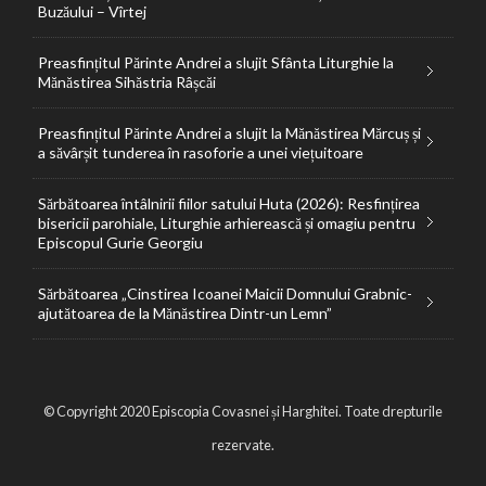
Buzăului – Vîrtej
Preasfințitul Părinte Andrei a slujit Sfânta Liturghie la
Mănăstirea Sihăstria Râșcăi
Preasfințitul Părinte Andrei a slujit la Mănăstirea Mărcuș și
a săvârșit tunderea în rasoforie a unei viețuitoare
Sărbătoarea întâlnirii fiilor satului Huta (2026): Resfințirea
bisericii parohiale, Liturghie arhierească și omagiu pentru
Episcopul Gurie Georgiu
Sărbătoarea „Cinstirea Icoanei Maicii Domnului Grabnic-
ajutătoarea de la Mănăstirea Dintr-un Lemn”
© Copyright 2020 Episcopia Covasnei și Harghitei. Toate drepturile
rezervate.