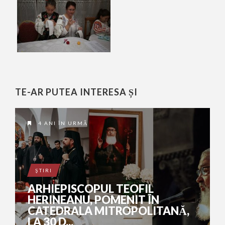
TE-AR PUTEA INTERESA ȘI
4 ANI ÎN URMĂ
ŞTIRI
ARHIEPISCOPUL TEOFIL
HERINEANU, POMENIT ÎN
CATEDRALA MITROPOLITANĂ,
LA 30 D...