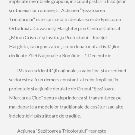
implicate membrele grupului, în scopul păstrării tradiţiilor
şi obiceiurilor româneşti. Acţiunea “Şezătoarea
Tricolorului” este sprijinită, în derularea ei de Episcopia
Ortodoxă a Covasnei şi Harghitei prin Centrul Cultural
„Miron Cristea” şi Instituţia Prefectului – Judeţul
Harghita, ca organizator şi coordonator al activităţilor
dedicate Zilei Naţionale a Românie – 1 Decembrie.
Păstrarea identităţii naţionale, a valorilor şi a credinţei
se doreşte a fi un demers constant al celor implicaţi în
proiectele şi acţiunile derulate de Grupul “Şezătoare
Miercurea Ciuc” pentru deprinderea şi transmiterea pe
mai departe a modelelor tradiţionale de cusături sau alte
îndeletniciri păstrătoare de tradiţie.
Acţiunea “Şezătoarea Tricolorului” reuneşte