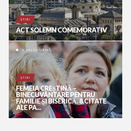
ŞTIRI
ACT SOLEMN COMEMORATIV
6 ANI ÎN URMĂ
ŞTIRI
FEMEIA CREȘTINĂ –
BINECUVÂNTARE PENTRU
FAMILIE ȘI BISERICĂ. 8 CITATE
ALE PA...