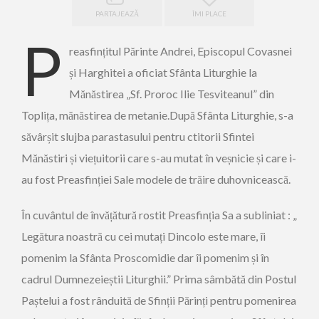
PARTAJEAZĂ
ÎMI PLACE
P
reasfințitul Părinte Andrei, Episcopul Covasnei
și Harghitei a oficiat Sfânta Liturghie la
Mănăstirea „Sf. Proroc Ilie Tesviteanul” din
Toplița, mănăstirea de metanie.După Sfânta Liturghie, s-a
săvârșit slujba parastasului pentru ctitorii Sfintei
Mănăstiri și viețuitorii care s-au mutat în veșnicie și care i-
au fost Preasfinției Sale modele de trăire duhovnicească.
În cuvântul de învățătură rostit Preasfinția Sa a subliniat : „
Legătura noastră cu cei mutați Dincolo este mare, îi
pomenim la Sfânta Proscomidie dar îi pomenim și în
cadrul Dumnezeieștii Liturghii.” Prima sâmbătă din Postul
Paștelui a fost rânduită de Sfinții Părinți pentru pomenirea