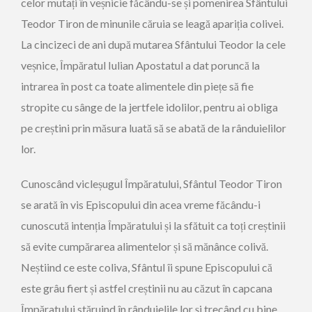
celor mutați în veșnicie făcându-se și pomenirea Sfântului
Teodor Tiron de minunile căruia se leagă apariția colivei.
La cincizeci de ani după mutarea Sfântului Teodor la cele
veșnice, Împăratul Iulian Apostatul a dat poruncă la
intrarea în post ca toate alimentele din piețe să fie
stropite cu sânge de la jertfele idolilor, pentru ai obliga
pe creștini prin măsura luată să se abată de la rânduielilor
lor.
Cunoscând vicleșugul Împăratului, Sfântul Teodor Tiron
se arată în vis Episcopului din acea vreme făcându-i
cunoscută intenția Împăratului și la sfătuit ca toți creștinii
să evite cumpărarea alimentelor și să mănânce colivă.
Neștiind ce este coliva, Sfântul îi spune Episcopului că
este grâu fiert și astfel creștinii nu au căzut în capcana
Împăratului stăruind în rânduielile lor și trecând cu bine