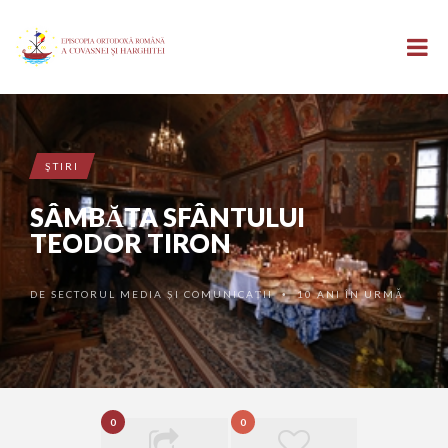
ŞTIRI
SÂMBĂTA SFÂNTULUI
TEODOR TIRON
DE
SECTORUL MEDIA ȘI COMUNICAȚII
10 ANI ÎN URMĂ
•
0
0