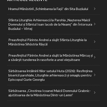
Hramul Mănăstirii „Schimbarea la Față” din Sita Buzăului
Sfânta Liturghie Arhierească la Parohia „Nașterea Maicii
Domnului și Sfântul Ioan Iacob de la Neamț” din Întorsura
Buzăului – Vîrtej
Preasfințitul Părinte Andrei a slujit Sfânta Liturghie la
Mănăstirea Sihăstria Râșcăi
Preasfințitul Părinte Andrei a slujit la Mănăstirea Mărcuș și
a săvârșit tunderea în rasoforie a unei viețuitoare
Sărbătoarea întâlnirii fiilor satului Huta (2026): Resfințirea
bisericii parohiale, Liturghie arhierească și omagiu pentru
Episcopul Gurie Georgiu
Sărbătoarea „Cinstirea Icoanei Maicii Domnului Grabnic-
ajutătoarea de la Mănăstirea Dintr-un Lemn”