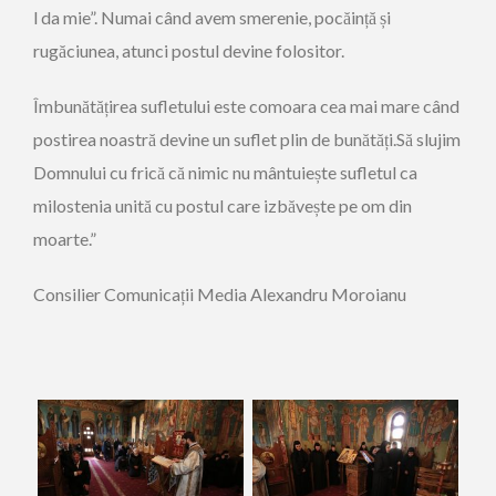
l da mie”. Numai când avem smerenie, pocăință și
rugăciunea, atunci postul devine folositor.
Îmbunătățirea sufletului este comoara cea mai mare când
postirea noastră devine un suflet plin de bunătăți.Să slujim
Domnului cu frică că nimic nu mântuiește sufletul ca
milostenia unită cu postul care izbăvește pe om din
moarte.”
Consilier Comunicații Media Alexandru Moroianu