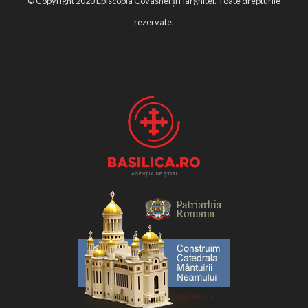
© Copyright 2020 Episcopia Covasnei și Harghitei. Toate drepturile
rezervate.