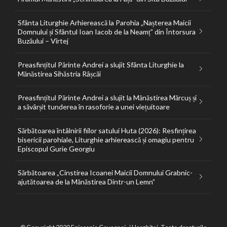
Sfânta Liturghie Arhierească la Parohia „Nașterea Maicii
Domnului și Sfântul Ioan Iacob de la Neamț” din Întorsura
Buzăului – Vîrtej
Preasfințitul Părinte Andrei a slujit Sfânta Liturghie la
Mănăstirea Sihăstria Râșcăi
Preasfințitul Părinte Andrei a slujit la Mănăstirea Mărcuș și
a săvârșit tunderea în rasoforie a unei viețuitoare
Sărbătoarea întâlnirii fiilor satului Huta (2026): Resfințirea
bisericii parohiale, Liturghie arhierească și omagiu pentru
Episcopul Gurie Georgiu
Sărbătoarea „Cinstirea Icoanei Maicii Domnului Grabnic-
ajutătoarea de la Mănăstirea Dintr-un Lemn”