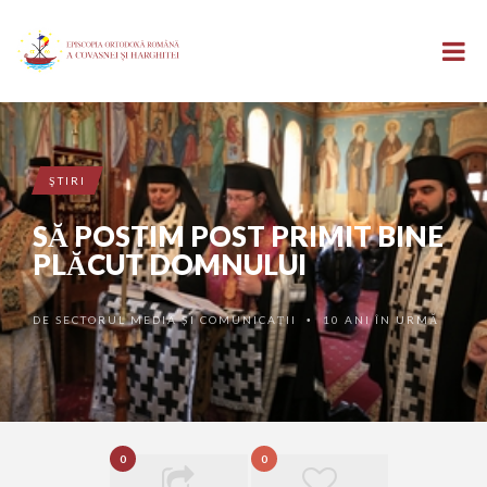
ŞTIRI
SĂ POSTIM POST PRIMIT BINE
PLĂCUT DOMNULUI
DE
SECTORUL MEDIA ȘI COMUNICAȚII
10 ANI ÎN URMĂ
•
0
0