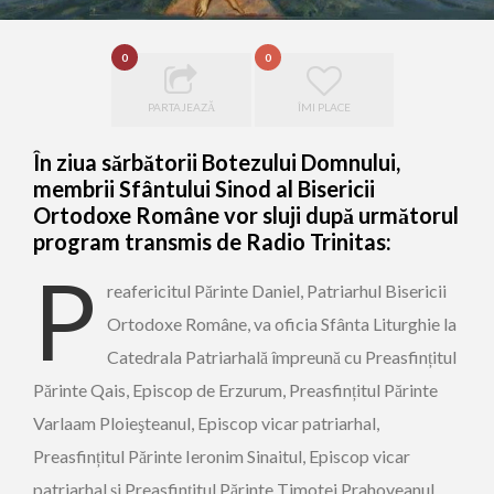
0
0
PARTAJEAZĂ
ÎMI PLACE
În ziua sărbătorii Botezului Domnului,
membrii Sfântului Sinod al Bisericii
Ortodoxe Române vor sluji după următorul
program transmis de Radio Trinitas:
P
reafericitul Părinte Daniel, Patriarhul Bisericii
Ortodoxe Române, va oficia Sfânta Liturghie la
Catedrala Patriarhală împreună cu Preasfințitul
Părinte Qais, Episcop de Erzurum, Preasfințitul Părinte
Varlaam Ploieşteanul, Episcop vicar patriarhal,
Preasfințitul Părinte Ieronim Sinaitul, Episcop vicar
patriarhal și Preasfințitul Părinte Timotei Prahoveanul,