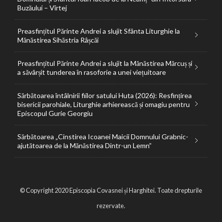
Buzăului – Vîrtej
Preasfințitul Părinte Andrei a slujit Sfânta Liturghie la
Mănăstirea Sihăstria Râșcăi
Preasfințitul Părinte Andrei a slujit la Mănăstirea Mărcuș și
a săvârșit tunderea în rasoforie a unei viețuitoare
Sărbătoarea întâlnirii fiilor satului Huta (2026): Resfințirea
bisericii parohiale, Liturghie arhierească și omagiu pentru
Episcopul Gurie Georgiu
Sărbătoarea „Cinstirea Icoanei Maicii Domnului Grabnic-
ajutătoarea de la Mănăstirea Dintr-un Lemn”
© Copyright 2020 Episcopia Covasnei și Harghitei. Toate drepturile
rezervate.