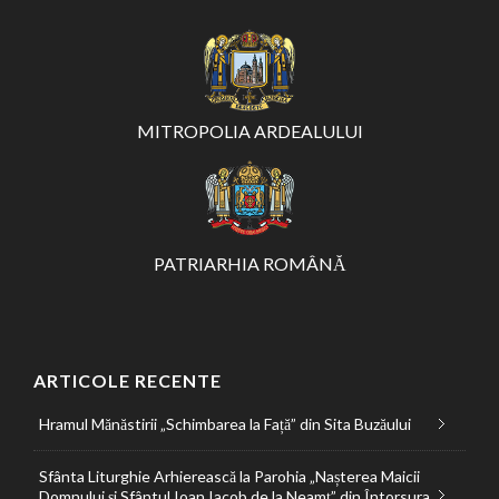
MITROPOLIA ARDEALULUI
PATRIARHIA ROMÂNĂ
ARTICOLE RECENTE
Hramul Mănăstirii „Schimbarea la Față” din Sita Buzăului
Sfânta Liturghie Arhierească la Parohia „Nașterea Maicii
Domnului și Sfântul Ioan Iacob de la Neamț” din Întorsura