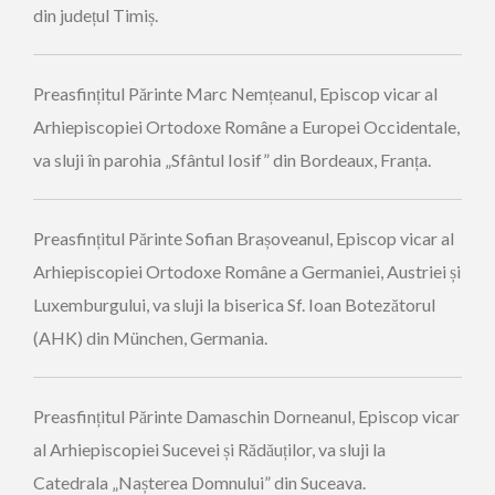
din județul Timiș.
Preasfințitul Părinte Marc Nemțeanul, Episcop vicar al
Arhiepiscopiei Ortodoxe Române a Europei Occidentale,
va sluji în parohia „Sfântul Iosif” din Bordeaux, Franța.
Preasfințitul Părinte Sofian Brașoveanul, Episcop vicar al
Arhiepiscopiei Ortodoxe Române a Germaniei, Austriei și
Luxemburgului, va sluji la biserica Sf. Ioan Botezătorul
(AHK) din München, Germania.
Preasfințitul Părinte Damaschin Dorneanul, Episcop vicar
al Arhiepiscopiei Sucevei și Rădăuților, va sluji la
Catedrala „Nașterea Domnului” din Suceava.