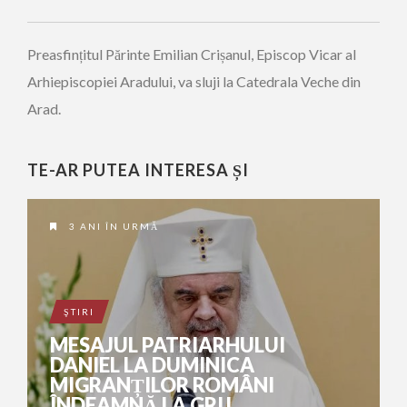
Preasfințitul Părinte Emilian Crișanul, Episcop Vicar al
Arhiepiscopiei Aradului, va sluji la Catedrala Veche din
Arad.
TE-AR PUTEA INTERESA ȘI
3 ANI ÎN URMĂ
ŞTIRI
MESAJUL PATRIARHULUI
DANIEL LA DUMINICA
MIGRANȚILOR ROMÂNI
ÎNDEAMNĂ LA GRIJ...