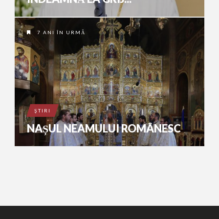
7 ANI ÎN URMĂ
ŞTIRI
NAȘUL NEAMULUI ROMÂNESC