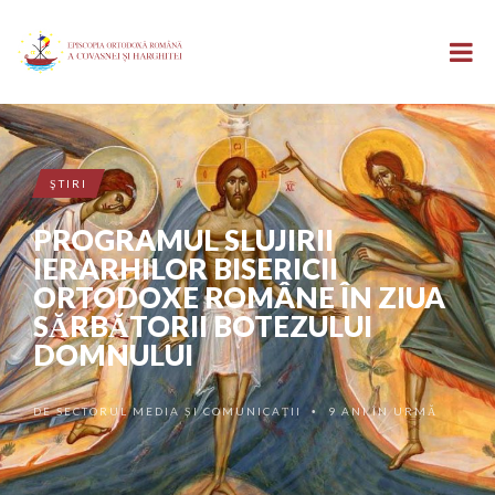
ŞTIRI
PROGRAMUL SLUJIRII
IERARHILOR BISERICII
ORTODOXE ROMÂNE ÎN ZIUA
SĂRBĂTORII BOTEZULUI
DOMNULUI
DE
SECTORUL MEDIA ȘI COMUNICAȚII
9 ANI ÎN URMĂ
•