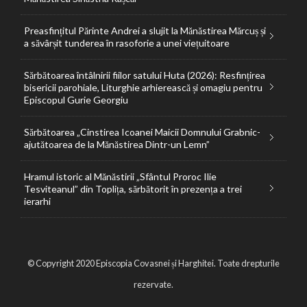
Preasfințitul Părinte Andrei a slujit la Mănăstirea Mărcuș și
a săvârșit tunderea în rasoforie a unei viețuitoare
Sărbătoarea întâlnirii fiilor satului Huta (2026): Resfințirea
bisericii parohiale, Liturghie arhierească și omagiu pentru
Episcopul Gurie Georgiu
Sărbătoarea „Cinstirea Icoanei Maicii Domnului Grabnic-
ajutătoarea de la Mănăstirea Dintr-un Lemn”
Hramul istoric al Mănăstirii „Sfântul Proroc Ilie
Tesviteanul” din Toplița, sărbătorit în prezența a trei
ierarhi
© Copyright 2020 Episcopia Covasnei și Harghitei. Toate drepturile
rezervate.