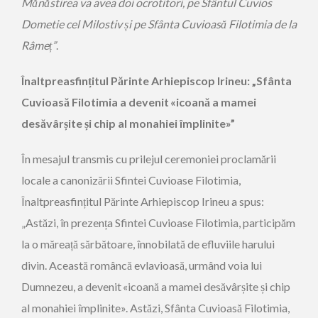
Mănăstirea va avea doi ocrotitori, pe Sfântul Cuvios
Dometie cel Milostiv și pe Sfânta Cuvioasă Filotimia de la
Râmeț”
.
Înaltpreasfințitul Părinte Arhiepiscop Irineu: „Sfânta
Cuvioasă Filotimia a devenit «icoană a mamei
desăvârșite și chip al monahiei împlinite»”
În mesajul transmis cu prilejul ceremoniei proclamării
locale a canonizării Sfintei Cuvioase Filotimia,
Înaltpreasfințitul Părinte Arhiepiscop Irineu a spus:
„Astăzi, în prezența Sfintei Cuvioase Filotimia, participăm
la o măreață sărbătoare, înnobilată de efluviile harului
divin. Această româncă evlavioasă, urmând voia lui
Dumnezeu, a devenit «icoană a mamei desăvârșite și chip
al monahiei împlinite». Astăzi, Sfânta Cuvioasă Filotimia,