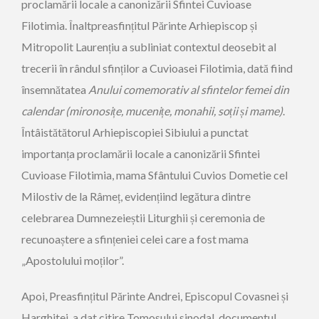
proclamării locale a canonizării Sfintei Cuvioase
Filotimia. Înaltpreasfințitul Părinte Arhiepiscop și
Mitropolit Laurențiu a subliniat contextul deosebit al
trecerii în rândul sfinților a Cuvioasei Filotimia, dată fiind
însemnătatea
Anului comemorativ al sfintelor femei din
calendar (mironosițe, mucenițe, monahii, soții și mame)
.
Întâistătătorul Arhiepiscopiei Sibiului a punctat
importanța proclamării locale a canonizării Sfintei
Cuvioase Filotimia, mama Sfântului Cuvios Dometie cel
Milostiv de la Râmeț, evidențiind legătura dintre
celebrarea Dumnezeieștii Liturghii și ceremonia de
recunoaștere a sfințeniei celei care a fost mama
„Apostolului moților”.
Apoi, Preasfințitul Părinte Andrei, Episcopul Covasnei și
Harghitei, a dat citire Tomosului sinodal, documentul