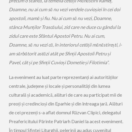
precum o stâncă, la temelia cetății Mănăstirii Râmeț.
Doamne, nu ai cum să nu vezi verdele cuvioșiei în cei doi
apostoli, mamă și fiu. Nu ai cum să nu vezi, Doamne,
stânca Munților Trascăului, zid care ne duce cu gândul la
zidul care este Sfântul Apostol Petru. Nu ai cum,
Doamne, să nu vezi că, în interiorul cetății mănăstirești, i-
am sărbătorit astăzi atât pe Sfinții Apostoli Petru și
Pavel, cât și pe Sfinții Cuvioși Dometie și Filotimia”
.
La eveniment au luat parte reprezentanți ai autorităților
centrale, județene și locale și personalități din lumea
culturală și academică, alături de care au participat mii de
preoți și credincioși din Eparhie și din întreaga țară. Alături
de cei prezenți s-a aflat domnul Răzvan Clipici, delegatul
Preafericitului Părinte Patriarh Daniel la acest eveniment.
În timpul Sfintei Liturghii, pelerinii au adus cuvenitul