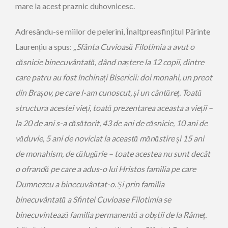
mare la acest praznic duhovnicesc.
Adresându-se miilor de pelerini, Înaltpreasfințitul Părinte
Laurențiu a spus:
„Sfânta Cuvioasă Filotimia a avut o
căsnicie binecuvântată, dând naștere la 12 copii, dintre
care patru au fost închinați Bisericii: doi monahi, un preot
din Brașov, pe care l-am cunoscut, și un cântăreț. Toată
structura acestei vieți, toată prezentarea aceasta a vieții –
la 20 de ani s-a căsătorit, 43 de ani de căsnicie, 10 ani de
văduvie, 5 ani de noviciat la această mănăstire și 15 ani
de monahism, de călugărie – toate acestea nu sunt decât
o ofrandă pe care a adus-o lui Hristos familia pe care
Dumnezeu a binecuvântat-o. Și prin familia
binecuvântată a Sfintei Cuvioase Filotimia se
binecuvintează familia permanentă a obștii de la Râmeț.