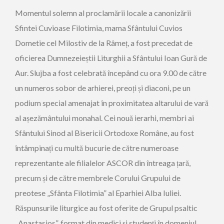
Momentul solemn al proclamării locale a canonizării
Sfintei Cuvioase Filotimia, mama Sfântului Cuvios
Dometie cel Milostiv de la Râmeț, a fost precedat de
oficierea Dumnezeieștii Liturghii a Sfântului Ioan Gură de
Aur. Slujba a fost celebrată începând cu ora 9.00 de către
un numeros sobor de arhierei, preoți și diaconi, pe un
podium special amenajat în proximitatea altarului de vară
al așezământului monahal. Cei nouă ierarhi, membri ai
Sfântului Sinod al Bisericii Ortodoxe Române, au fost
întâmpinați cu multă bucurie de către numeroase
reprezentante ale filialelor ASCOR din întreaga țară,
precum și de către membrele Corului Grupului de
preotese „Sfânta Filotimia” al Eparhiei Alba Iuliei.
Răspunsurile liturgice au fost oferite de Grupul psaltic
„Anastasios”, format din medici și studenți în domeniul