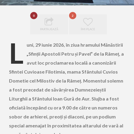
0
2
PARTAJEAZĂ
ÎMI PLACE
L
uni, 29 iunie 2026, în ziua hramului Mănăstirii
„Sfinții Apostoli Petru și Pavel” de la Râmeț, a
avut loc proclamarea locală a canonizării
Sfintei Cuvioase Filotimia, mama Sfântului Cuvios
Dometie cel Milostiv de la Râmeț. Momentul solemn
a fost precedat de săvârșirea Dumnezeieștii
Liturghii a Sfântului Ioan Gură de Aur. Slujba a fost
oficiată începând cu ora 9.00 de către un numeros
sobor de arhierei, preoți și diaconi, pe un podium
special amenajat în proximitatea altarului de vară al