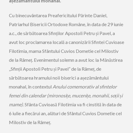
așezământului monahal.
Cu binecuvântarea Preafericitului Părinte Daniel,
Patriarhul Bisericii Ortodoxe Române, în data de 29 iunie
a.c., de sărbătoarea Sfinților Apostoli Petru și Pavel, a
avut loc proclamarea locală a canonizării Sfintei Cuvioase
Filotimia, mama Sfântului Cuvios Dometie cel Milostiv
de la Râmeț. Evenimentul solemn a avut loc la Mănăstirea
„Sfinții Apostoli Petru și Pavel” de la Râmeț, de
sărbătoarea hramului noii biserici a așezământului
monahal, în contextul
Anului comemorativ al sfintelor
femei din calendar (mironosițe, mucenițe, monahii, soții și
mame)
. Sfânta Cuvioasă Filotimia va fi cinstită în data de
6 iulie a fiecărui an, alături de Sfântul Cuvios Dometie cel
Milostiv de la Râmeț.