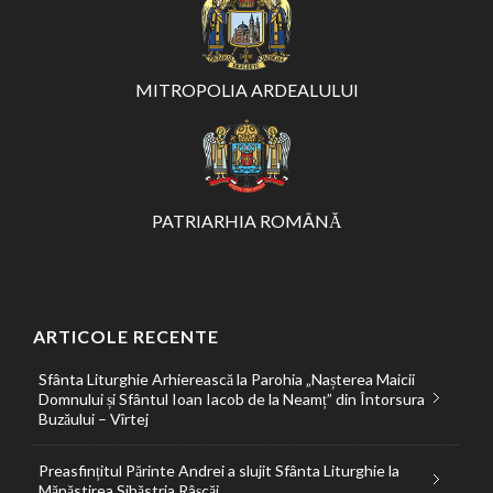
MITROPOLIA ARDEALULUI
PATRIARHIA ROMÂNĂ
ARTICOLE RECENTE
Sfânta Liturghie Arhierească la Parohia „Nașterea Maicii
Domnului și Sfântul Ioan Iacob de la Neamț” din Întorsura
Buzăului – Vîrtej
Preasfințitul Părinte Andrei a slujit Sfânta Liturghie la
Mănăstirea Sihăstria Râșcăi