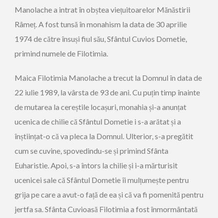
Manolache a intrat în obștea viețuitoarelor Mănăstirii
Râmeț. A fost tunsă în monahism la data de 30 aprilie
1974 de către însuși fiul său, Sfântul Cuvios Dometie,
primind numele de Filotimia.
Maica Filotimia Manolache a trecut la Domnul în data de
22 iulie 1989, la vârsta de 93 de ani. Cu puțin timp înainte
de mutarea la cereștile locașuri, monahia și-a anunțat
ucenica de chilie că Sfântul Dometie i s-a arătat și a
înștiințat-o că va pleca la Domnul. Ulterior, s-a pregătit
cum se cuvine, spovedindu-se și primind Sfânta
Euharistie. Apoi, s-a întors la chilie și i-a mărturisit
ucenicei sale că Sfântul Dometie îi mulțumește pentru
grija pe care a avut-o față de ea și că va fi pomenită pentru
jertfa sa. Sfânta Cuvioasă Filotimia a fost înmormântată