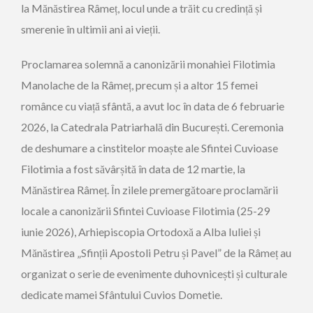
la Mănăstirea Râmeț, locul unde a trăit cu credință și
smerenie în ultimii ani ai vieții.
Proclamarea solemnă a canonizării monahiei Filotimia
Manolache de la Râmeț, precum și a altor 15 femei
românce cu viață sfântă, a avut loc în data de 6 februarie
2026, la Catedrala Patriarhală din București. Ceremonia
de deshumare a cinstitelor moaște ale Sfintei Cuvioase
Filotimia a fost săvârșită în data de 12 martie, la
Mănăstirea Râmeț. În zilele premergătoare proclamării
locale a canonizării Sfintei Cuvioase Filotimia (25-29
iunie 2026), Arhiepiscopia Ortodoxă a Alba Iuliei și
Mănăstirea „Sfinții Apostoli Petru și Pavel” de la Râmeț au
organizat o serie de evenimente duhovnicești și culturale
dedicate mamei Sfântului Cuvios Dometie.