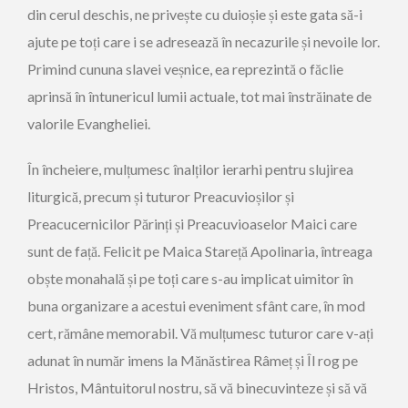
din cerul deschis, ne privește cu duioșie și este gata să-i
ajute pe toți care i se adresează în necazurile și nevoile lor.
Primind cununa slavei veșnice, ea reprezintă o făclie
aprinsă în întunericul lumii actuale, tot mai înstrăinate de
valorile Evangheliei.
În încheiere, mulțumesc înalților ierarhi pentru slujirea
liturgică, precum și tuturor Preacuvioșilor și
Preacucernicilor Părinți și Preacuvioaselor Maici care
sunt de față. Felicit pe Maica Stareță Apolinaria, întreaga
obște monahală și pe toți care s-au implicat uimitor în
buna organizare a acestui eveniment sfânt care, în mod
cert, rămâne memorabil. Vă mulțumesc tuturor care v-ați
adunat în număr imens la Mănăstirea Râmeț și Îl rog pe
Hristos, Mântuitorul nostru, să vă binecuvinteze și să vă