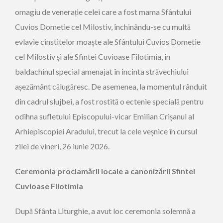
omagiu de venerație celei care a fost mama Sfântului
Cuvios Dometie cel Milostiv, închinându-se cu multă
evlavie cinstitelor moaște ale Sfântului Cuvios Dometie
cel Milostiv și ale Sfintei Cuvioase Filotimia, în
baldachinul special amenajat în incinta străvechiului
așezământ călugăresc. De asemenea, la momentul rânduit
din cadrul slujbei, a fost rostită o ectenie specială pentru
odihna sufletului Episcopului-vicar Emilian Crișanul al
Arhiepiscopiei Aradului, trecut la cele veșnice în cursul
zilei de vineri, 26 iunie 2026.
Ceremonia proclamării locale a canonizării Sfintei
Cuvioase Filotimia
După Sfânta Liturghie, a avut loc ceremonia solemnă a