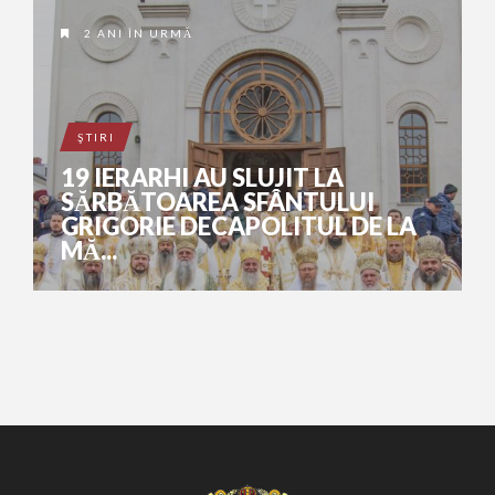
2 ANI ÎN URMĂ
ŞTIRI
19 IERARHI AU SLUJIT LA
SĂRBĂTOAREA SFÂNTULUI
GRIGORIE DECAPOLITUL DE LA
MĂ...