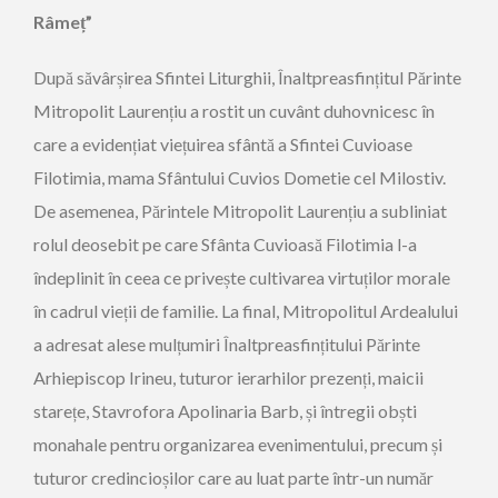
Râmeț”
După săvârșirea Sfintei Liturghii, Înaltpreasfințitul Părinte
Mitropolit Laurențiu a rostit un cuvânt duhovnicesc în
care a evidențiat viețuirea sfântă a Sfintei Cuvioase
Filotimia, mama Sfântului Cuvios Dometie cel Milostiv.
De asemenea, Părintele Mitropolit Laurențiu a subliniat
rolul deosebit pe care Sfânta Cuvioasă Filotimia l-a
îndeplinit în ceea ce privește cultivarea virtuților morale
în cadrul vieții de familie. La final, Mitropolitul Ardealului
a adresat alese mulțumiri Înaltpreasfințitului Părinte
Arhiepiscop Irineu, tuturor ierarhilor prezenți, maicii
starețe, Stavrofora Apolinaria Barb, și întregii obști
monahale pentru organizarea evenimentului, precum și
tuturor credincioșilor care au luat parte într-un număr