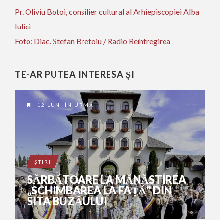
Pr. Oliviu Botoi, consilier cultural al Arhiepiscopiei Alba
Iuliei
Foto: Diac. Ștefan Bretoiu / Radio Reîntregirea
TE-AR PUTEA INTERESA ȘI
12 LUNI ÎN URMĂ
ŞTIRI
SĂRBĂTOARE LA MĂNĂSTIREA
„SCHIMBAREA LA FAȚĂ” DIN
SITA BUZĂULUI