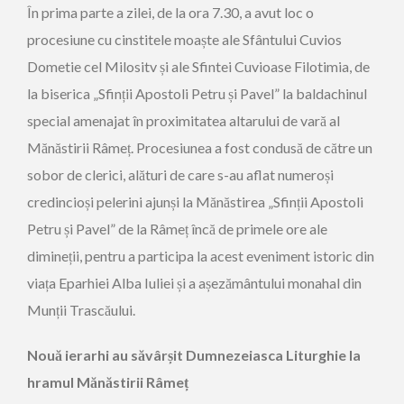
În prima parte a zilei, de la ora 7.30, a avut loc o
procesiune cu cinstitele moaște ale Sfântului Cuvios
Dometie cel Milositv și ale Sfintei Cuvioase Filotimia, de
la biserica „Sfinții Apostoli Petru și Pavel” la baldachinul
special amenajat în proximitatea altarului de vară al
Mănăstirii Râmeț. Procesiunea a fost condusă de către un
sobor de clerici, alături de care s-au aflat numeroși
credincioși pelerini ajunși la Mănăstirea „Sfinții Apostoli
Petru și Pavel” de la Râmeț încă de primele ore ale
dimineții, pentru a participa la acest eveniment istoric din
viața Eparhiei Alba Iuliei și a așezământului monahal din
Munții Trascăului.
Nouă ierarhi au săvârșit Dumnezeiasca Liturghie la
hramul Mănăstirii Râmeț