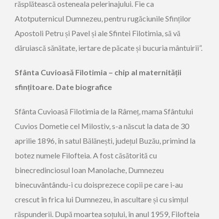
răsplătească osteneala pelerinajului. Fie ca
Atotputernicul Dumnezeu, pentru rugăciunile Sfinților
Apostoli Petru și Pavel și ale Sfintei Filotimia, să vă
dăruiască sănătate, iertare de păcate și bucuria mântuirii”.
Sfânta Cuvioasă Filotimia – chip al maternității
sfințitoare. Date biografice
Sfânta Cuvioasă Filotimia de la Râmeț, mama Sfântului
Cuvios Dometie cel Milostiv, s-a născut la data de 30
aprilie 1896, în satul Bălănești, județul Buzău, primind la
botez numele Filofteia. A fost căsătorită cu
binecredinciosul Ioan Manolache, Dumnezeu
binecuvântându-i cu doisprezece copii pe care i-au
crescut în frica lui Dumnezeu, în ascultare și cu simțul
răspunderii. După moartea soțului, în anul 1959, Filofteia