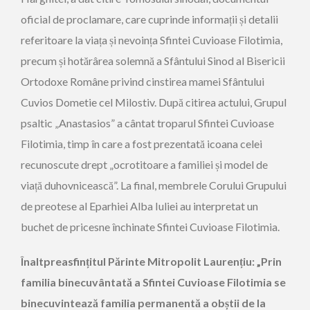
oficial de proclamare, care cuprinde informații și detalii
referitoare la viața și nevoința Sfintei Cuvioase Filotimia,
precum și hotărârea solemnă a Sfântului Sinod al Bisericii
Ortodoxe Române privind cinstirea mamei Sfântului
Cuvios Dometie cel Milostiv. După citirea actului, Grupul
psaltic „Anastasios” a cântat troparul Sfintei Cuvioase
Filotimia, timp în care a fost prezentată icoana celei
recunoscute drept „ocrotitoare a familiei și model de
viață duhovnicească”. La final, membrele Corului Grupului
de preotese al Eparhiei Alba Iuliei au interpretat un
buchet de pricesne închinate Sfintei Cuvioase Filotimia.
Înaltpreasfințitul Părinte Mitropolit Laurențiu: „Prin
familia binecuvântată a Sfintei Cuvioase Filotimia se
binecuvintează familia permanentă a obștii de la