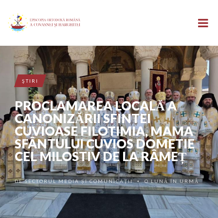
ŞTIRI
PROCLAMAREA LOCALĂ A
CANONIZĂRII SFINTEI
CUVIOASE FILOTIMIA, MAMA
SFÂNTULUI CUVIOS DOMETIE
CEL MILOSTIV DE LA RÂMEȚ
DE
SECTORUL MEDIA ȘI COMUNICAȚII
O LUNĂ ÎN URMĂ
•