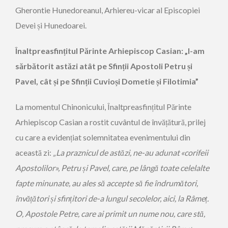
Gherontie Hunedoreanul, Arhiereu-vicar al Episcopiei
Devei și Hunedoarei.
Înaltpreasfințitul Părinte Arhiepiscop Casian: „I-am
sărbătorit astăzi atât pe Sfinții Apostoli Petru și
Pavel, cât și pe Sfinții Cuvioși Dometie și Filotimia”
La momentul Chinonicului, Înaltpreasfințitul Părinte
Arhiepiscop Casian a rostit cuvântul de învățătură, prilej
cu care a evidențiat solemnitatea evenimentului din
această zi:
„La praznicul de astăzi, ne-au adunat «corifeii
Apostolilor», Petru și Pavel, care, pe lângă toate celelalte
fapte minunate, au ales să accepte să fie îndrumători,
învățători și sfințitori de-a lungul secolelor, aici, la Râmeț.
O, Apostole Petre, care ai primit un nume nou, care stă,