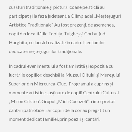
cusături tradiționale și pictură icoane pe sticlă au
participat și la faza județeană a Olimpiadei „Meșteșuguri
Artistice Tradiționale”. Au fost prezenți, de asemenea,
copii din localitățile Toplița, Tulgheș și Corbu, jud.
Harghita, cu lucrări realizate în cadrul secțiunilor
dedicate meșteșugurilor tradiționale.
În cadrul evenimentului a fost amintită și expoziția cu
lucrările copiilor, deschisă la Muzeul Oltului și Mureșului
Superior din Miercurea-Ciuc. Programul a cuprins și
momente artistice susținute de copiii Centrului Cultural
„Miron Cristea”. Grupul „Micii Cucuzeli” a interpretat
cântări patriotice , iar copiii de la cor au pregătit un
moment dedicat familiei, prin poezii și cântări.