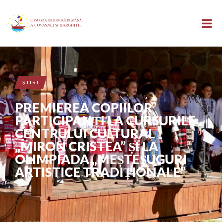
ŞTIRI
PREMIEREA COPIILOR
PARTICIPANȚI LA CURSURILE
CENTRULUI CULTURAL
„MIRON CRISTEA” ȘI LA
OLIMPIADA „MEȘTEȘUGURI
ARTISTICE TRADIȚIONALE”