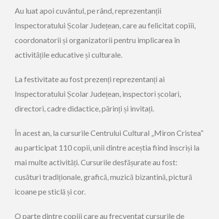
Au luat apoi cuvântul, pe rând, reprezentanții
Inspectoratului Școlar Județean, care au felicitat copiii,
coordonatorii și organizatorii pentru implicarea în
activitățile educative și culturale.
La festivitate au fost prezenți reprezentanți ai
Inspectoratului Școlar Județean, inspectori școlari,
directori, cadre didactice, părinți și invitați.
În acest an, la cursurile Centrului Cultural „Miron Cristea”
au participat 110 copii, unii dintre aceștia fiind înscriși la
mai multe activități. Cursurile desfășurate au fost:
cusături tradiționale, grafică, muzică bizantină, pictură
icoane pe sticlă și cor.
O parte dintre copiii care au frecventat cursurile de