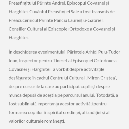
Preasfințitului Părinte Andrei, Episcopul Covasnei și
Harghitei. Cuvântul Preasfinției Sale a fost transmis de
Preacucernicul Părinte Panciu Laurențiu-Gabriel,
Consilier Cultural al Episcopiei Ortodoxe a Covasnei și
Harghitei.
În deschiderea evenimentului, Părintele Arhid. Puiu-Tudor
Ioan, Inspector pentru Tineret al Episcopiei Ortodoxe a
Covasnei și Harghitei, a vorbit despre activitățile
desfășurate în cadrul Centrului Cultural „Miron Cristea”,
despre cursurile la care au participat copiii și despre
munca depusă de aceștia pe parcursul anului. Totodată, a
fost subliniată importanța acestor activități pentru
formarea copiilor în spiritul credinței, al tradiției și al
valorilor culturale românești.