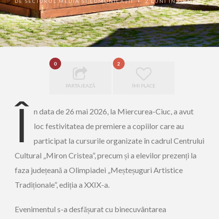
DE
SECTORUL MEDIA ȘI COMUNICAȚII
2 LUNI ÎN URMĂ
•
0
2
PARTAJEAZĂ
ÎMI PLACE
Î
n data de 26 mai 2026, la Miercurea-Ciuc, a avut
loc festivitatea de premiere a copiilor care au
participat la cursurile organizate în cadrul Centrului
Cultural „Miron Cristea”, precum și a elevilor prezenți la
faza județeană a Olimpiadei „Meșteșuguri Artistice
Tradiționale”, ediția a XXIX-a.
Evenimentul s-a desfășurat cu binecuvântarea