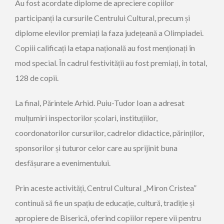
Au fost acordate diplome de apreciere copiilor
participanți la cursurile Centrului Cultural, precum și
diplome elevilor premiați la faza județeană a Olimpiadei.
Copiii calificați la etapa națională au fost menționați în
mod special. În cadrul festivității au fost premiați, în total,
128 de copii.
La final, Părintele Arhid. Puiu-Tudor Ioan a adresat
mulțumiri inspectorilor școlari, instituțiilor,
coordonatorilor cursurilor, cadrelor didactice, părinților,
sponsorilor și tuturor celor care au sprijinit buna
desfășurare a evenimentului.
Prin aceste activități, Centrul Cultural „Miron Cristea”
continuă să fie un spațiu de educație, cultură, tradiție și
apropiere de Biserică, oferind copiilor repere vii pentru