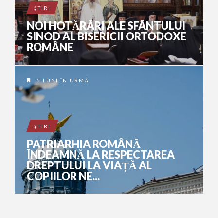
ŞTIRI
NOI HOTĂRÂRI ALE SFÂNTULUI
SINOD AL BISERICII ORTODOXE
ROMÂNE
5 LUNI ÎN URMĂ
ŞTIRI
PATRIARHIA ROMÂNĂ
ÎNDEAMNĂ LA RESPECTAREA
DREPTULUI LA VIAȚĂ AL
COPIILOR NE...