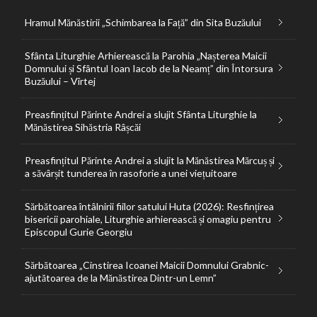
Hramul Mănăstirii „Schimbarea la Față” din Sita Buzăului
Sfânta Liturghie Arhierească la Parohia „Nașterea Maicii
Domnului și Sfântul Ioan Iacob de la Neamț” din Întorsura
Buzăului – Vîrtej
Preasfințitul Părinte Andrei a slujit Sfânta Liturghie la
Mănăstirea Sihăstria Râșcăi
Preasfințitul Părinte Andrei a slujit la Mănăstirea Mărcuș și
a săvârșit tunderea în rasoforie a unei viețuitoare
Sărbătoarea întâlnirii fiilor satului Huta (2026): Resfințirea
bisericii parohiale, Liturghie arhierească și omagiu pentru
Episcopul Gurie Georgiu
Sărbătoarea „Cinstirea Icoanei Maicii Domnului Grabnic-
ajutătoarea de la Mănăstirea Dintr-un Lemn”