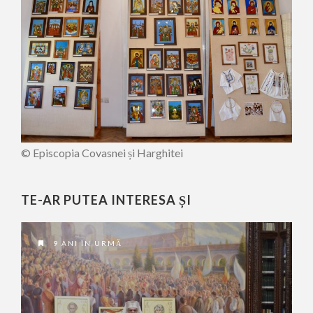
© Episcopia Covasnei și Harghitei
TE-AR PUTEA INTERESA ȘI
9 ANI ÎN URMĂ