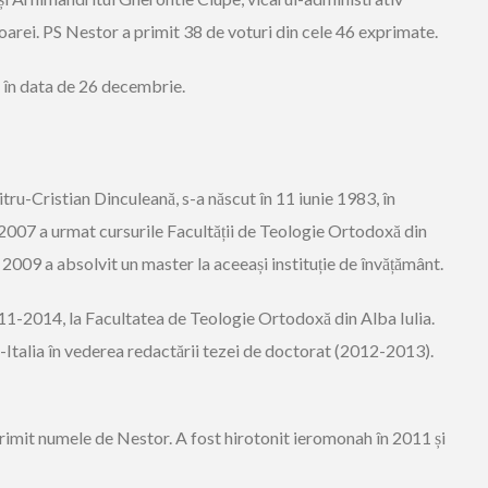
oarei. PS Nestor a primit 38 de voturi din cele 46 exprimate.
 în data de 26 decembrie.
u-Cristian Dinculeană, s-a născut în 11 iunie 1983, în
3-2007 a urmat cursurile Facultății de Teologie Ortodoxă din
 2009 a absolvit un master la aceeași instituție de învățământ.
11-2014, la Facultatea de Teologie Ortodoxă din Alba Iulia.
-Italia în vederea redactării tezei de doctorat (2012-2013).
primit numele de Nestor. A fost hirotonit ieromonah în 2011 și