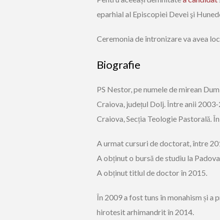
eparhial al Episcopiei Devei şi Huned
Ceremonia de întronizare va avea loc
Biografie
PS Nestor, pe numele de mirean Dumitr
Craiova, județul Dolj. Între anii 200
Craiova, Secția Teologie Pastorală. În
A urmat cursuri de doctorat, între 20
A obținut o bursă de studiu la Padova
A obținut titlul de doctor în 2015.
În 2009 a fost tuns în monahism și a 
hirotesit arhimandrit în 2014.