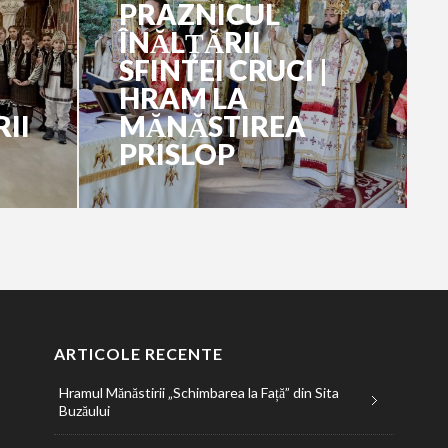
PRAZNICUL
ÎNĂLȚĂRII
SFINTEI CRUCI |
HRAM LA
II
MĂNĂSTIREA
PRISLOP
ARTICOLE RECENTE
Hramul Mănăstirii „Schimbarea la Față” din Sita
Buzăului