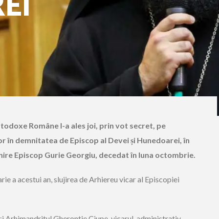
EI
rtodoxe Române l-a ales joi, prin vot secret, pe
or în demnitatea de Episcop al Devei și Hunedoarei, în
nire Episcop Gurie Georgiu, decedat în luna octombrie.
rie a acestui an, slujirea de Arhiereu vicar al Episcopiei
și Arhimandritul Gherontie Ciupe, vicarul-administrativ