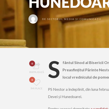
HUNEDOAR
DE
SECTORUL MEDIA ȘI COMUNICAȚII
S
fântul Sinod al Bisericii O
0
Preasfințitul Părinte Nest
PARTAJEAZĂ
locul vrednicului de pome
0
ÎMI PLACE
PS Nestor a îndeplinit, din luna februa
Devei și Hunedoarei.
Pentru aceeași demnitate
a candidat