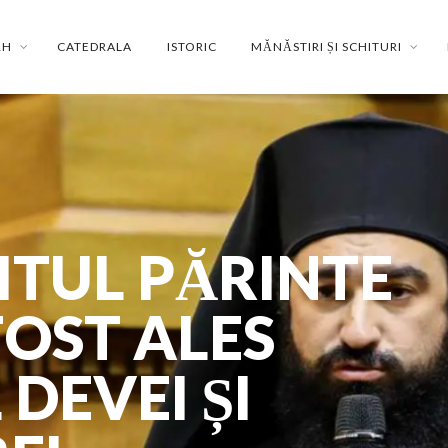
RH
CATEDRALA
ISTORIC
MĂNĂSTIRI ȘI SCHITURI
ITUL PĂRINTE
FOST ALES
 DEVEI ȘI