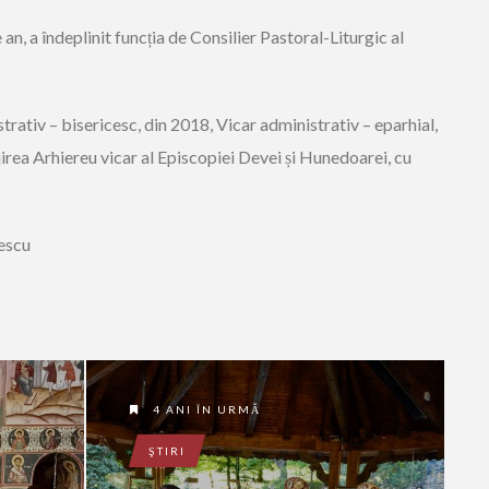
an, a îndeplinit funcția de Consilier Pastoral-Liturgic al
rativ – bisericesc, din 2018, Vicar administrativ – eparhial,
ujirea Arhiereu vicar al Episcopiei Devei și Hunedoarei, cu
rescu
4 ANI ÎN URMĂ
ŞTIRI