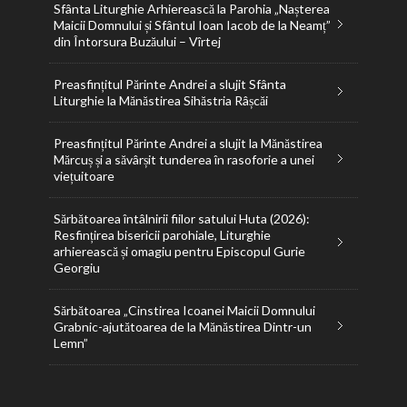
Sfânta Liturghie Arhierească la Parohia „Nașterea
Maicii Domnului și Sfântul Ioan Iacob de la Neamț”
din Întorsura Buzăului – Vîrtej
Preasfințitul Părinte Andrei a slujit Sfânta
Liturghie la Mănăstirea Sihăstria Râșcăi
Preasfințitul Părinte Andrei a slujit la Mănăstirea
Mărcuș și a săvârșit tunderea în rasoforie a unei
viețuitoare
Sărbătoarea întâlnirii fiilor satului Huta (2026):
Resfințirea bisericii parohiale, Liturghie
arhierească și omagiu pentru Episcopul Gurie
Georgiu
Sărbătoarea „Cinstirea Icoanei Maicii Domnului
Grabnic-ajutătoarea de la Mănăstirea Dintr-un
Lemn”