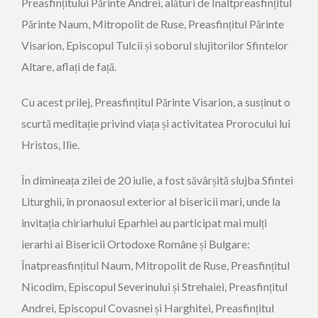
Preasfințitului Părinte Andrei, alături de Înaltpreasfințitul
Părinte Naum, Mitropolit de Ruse, Preasfințitul Părinte
Visarion, Episcopul Tulcii și soborul slujitorilor Sfintelor
Altare, aflați de față.
Cu acest prilej, Preasfințitul Părinte Visarion, a susținut o
scurtă meditație privind viața și activitatea Prorocului lui
Hristos, Ilie.
În dimineața zilei de 20 iulie, a fost săvârșită slujba Sfintei
Liturghii, în pronaosul exterior al bisericii mari, unde la
invitația chiriarhului Eparhiei au participat mai mulți
ierarhi ai Bisericii Ortodoxe Române și Bulgare:
Înatpreasfințitul Naum, Mitropolit de Ruse, Preasfințitul
Nicodim, Episcopul Severinului și Strehaiei, Preasfințitul
Andrei, Episcopul Covasnei și Harghitei, Preasfințitul