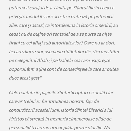
puterea și curajul de a-l imita pe Sfântul Ilie în ceea ce
privește modul în care acesta îi tratează pe puternicii
zilei, care și astăzi, ca întotdeauna în istoria omenirii, au
cedat nu de puține ori tentației de a se purta ca niște
tirani cu cei aflați sub autoritatea lor? Oare nu ar dori,
fiecare dintre noi, asemenea Sfântului Ilie, să-i mustrăm
pe nelegiuitul Ahab și pe Izabela cea care asuprește
poporul, fără a ține cont de consecințele la care ar putea
duce acest gest?
Cele relatate în paginile Sfintei Scripturi ne arată clar
care ar trebui să fie atitudinea noastră față de
conducătorii acestei lumi. Istoria Sfintei Biserici a lui
Hristos păstrează în memoria einumeroase pilde de
personalități care au urmat pilda prorocului Ilie. Nu