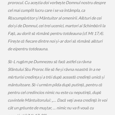
prorocul. Cu aceștia doi vorbește Domnul nostru despre
cel mai cumplit lucru care i se va întâmpla, ca
Răscumpărător și Mântuitor al omenirii. Alături de cei
doi și de Domnul, cei trei ucenici, martori ai Schimbării la
Față, au dorit să rămână pentru totdeauna (cf. Mt 17,4).
Firește că fiecare dintre noi și-ar dori să rămână alături
de eipentru totdeauna.
Să-L rugăm pe Dumnezeu să facă astfel ca râvna
Sfântului Său Proroc Ilie să fie și râvna noastră în a ne
mărturisi credința și a trăi după această credință unică și
mântuitoare. Să-i urmăm pilda după putință, pentru că
pentru cel credincios nimic nu este cu neputință, după
cuvintele Mântuitorului: „… Dacă veţi avea credinţă în voi
cât un grăunte de muştar, … nimic nu va fi vouă cu