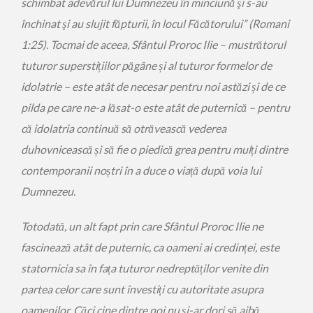
schimbat adevărul lui Dumnezeu în minciună şi s-au
închinat şi au slujit făpturii, în locul Făcătorului” (Romani
1:25). Tocmai de aceea, Sfântul Proroc Ilie – mustrătorul
tuturor superstițiilor păgâne și al tuturor formelor de
idolatrie – este atât de necesar pentru noi astăzi și de ce
pilda pe care ne-a lăsat-o este atât de puternică – pentru
că idolatria continuă să otrăvească vederea
duhovnicească și să fie o piedică grea pentru mulți dintre
contemporanii noștri în a duce o viață după voia lui
Dumnezeu.
Totodată, un alt fapt prin care Sfântul Proroc Ilie ne
fascinează atât de puternic, ca oameni ai credinței, este
statornicia sa în fața tuturor nedreptăților venite din
partea celor care sunt învestiți cu autoritate asupra
oamenilor. Căci cine dintre noi nu și-ar dori să aibă