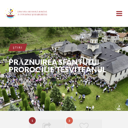
ŞTIRI
PRĂZNUIREA SFÂNTULUI
PROROC ILIE TESVITEANUL
DE
SECTORUL MEDIA ȘI COMUNICAȚII
2 ANI ÎN URMĂ
•
1
3