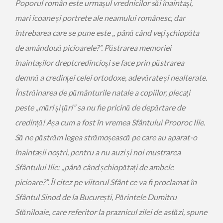
Poporul român este urmașul vrednicilor săi înaintași,
mari icoane și portrete ale neamului românesc, dar
întrebarea care se pune este ,, până când veți șchiopăta
de amândouă picioarele?”. Păstrarea memoriei
înaintașilor dreptcredincioși se face prin păstrarea
demnă a credinței celei ortodoxe, adevărate și nealterate.
Înstrăinarea de pământurile natale a copiilor, plecați
peste ,,mări și țări” sa nu fie pricină de depărtare de
credință! Așa cum a fost în vremea Sfântului Prooroc Ilie.
Să ne păstrăm legea strămoșească pe care au aparat-o
înaintașii noștri, pentru a nu auzi și noi mustrarea
Sfântului Ilie: ,,până când șchiopătați de ambele
picioare?”. Îl citez pe viitorul Sfânt ce va fi proclamat în
Sfântul Sinod de la București, Părintele Dumitru
Stăniloaie, care referitor la praznicul zilei de astăzi, spune