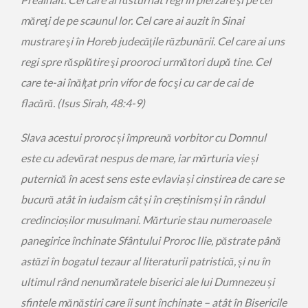
măreţi de pe scaunul lor. Cel care ai auzit în Sinai
mustrare şi în Horeb judecăţile răzbunării. Cel care ai uns
regi spre răsplătire şi prooroci următori după tine. Cel
care te-ai înălţat prin vifor de foc şi cu car de cai de
flacără. (Isus Sirah, 48:4-9)
Slava acestui proroc și împreună vorbitor cu Domnul
este cu adevărat nespus de mare, iar mărturia vie și
puternică în acest sens este evlavia și cinstirea de care se
bucură atât în iudaism cât și în creștinism și în rândul
credincioșilor musulmani. Mărturie stau numeroasele
panegirice închinate Sfântului Proroc Ilie, păstrate până
astăzi în bogatul tezaur al literaturii patristică, și nu în
ultimul rând nenumăratele biserici ale lui Dumnezeu și
sfintele mănăstiri care îi sunt închinate – atât în Bisericile