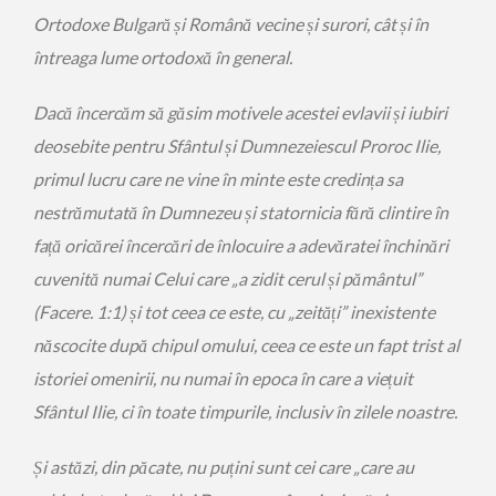
Ortodoxe Bulgară și Română vecine și surori, cât și în
întreaga lume ortodoxă în general.
Dacă încercăm să găsim motivele acestei evlavii și iubiri
deosebite pentru Sfântul și Dumnezeiescul Proroc Ilie,
primul lucru care ne vine în minte este credința sa
nestrămutată în Dumnezeu și statornicia fără clintire în
față oricărei încercări de înlocuire a adevăratei închinări
cuvenită numai Celui care „a zidit cerul și pământul”
(Facere. 1:1) și tot ceea ce este, cu „zeități” inexistente
născocite după chipul omului, ceea ce este un fapt trist al
istoriei omenirii, nu numai în epoca în care a viețuit
Sfântul Ilie, ci în toate timpurile, inclusiv în zilele noastre.
Și astăzi, din păcate, nu puțini sunt cei care „care au