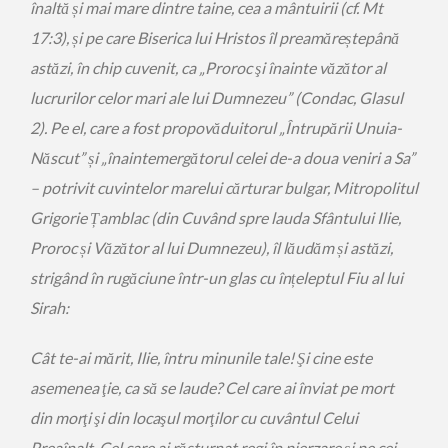
înaltă și mai mare dintre taine, cea a mântuirii (cf. Mt
17:3), și pe care Biserica lui Hristos îl preamăreștepână
astăzi, în chip cuvenit, ca „Proroc şi înainte văzător al
lucrurilor celor mari ale lui Dumnezeu” (Condac, Glasul
2). Pe el, care a fost propovăduitorul „Întrupării Unuia-
Născut” și „înaintemergătorul celei de-a doua veniri a Sa”
– potrivit cuvintelor marelui cărturar bulgar, Mitropolitul
Grigorie Țamblac (din Cuvând spre lauda Sfântului Ilie,
Proroc și Văzător al lui Dumnezeu), îl lăudăm și astăzi,
strigând în rugăciune într-un glas cu înțeleptul Fiu al lui
Sirah:
Cât te-ai mărit, Ilie, întru minunile tale! Şi cine este
asemenea ţie, ca să se laude? Cel care ai înviat pe mort
din morţi şi din locaşul morţilor cu cuvântul Celui
Preaînalt. Cel care ai răsturnat regi în pierzare şi pe cei