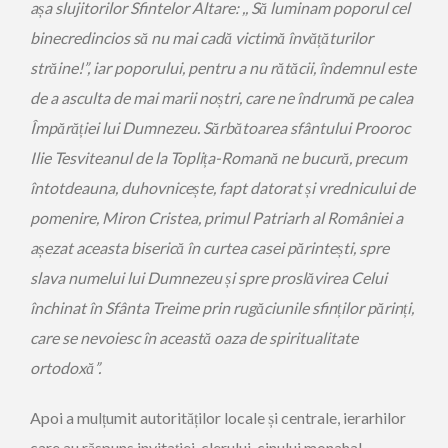
așa slujitorilor Sfintelor Altare: ,, Să luminam poporul cel
binecredincios să nu mai cadă victimă învățăturilor
străine!”, iar poporului, pentru a nu rătăcii, îndemnul este
de a asculta de mai marii noștri, care ne îndrumă pe calea
Împărăției lui Dumnezeu. Sărbătoarea sfântului Prooroc
Ilie Tesviteanul de la Toplița-Romană ne bucură, precum
întotdeauna, duhovnicește, fapt datorat și vrednicului de
pomenire, Miron Cristea, primul Patriarh al României a
așezat aceasta biserică în curtea casei părintești, spre
slava numelui lui Dumnezeu și spre proslăvirea Celui
închinat în Sfânta Treime prin rugăciunile sfinților părinți,
care se nevoiesc în această oaza de spiritualitate
ortodoxă”.
Apoi a mulțumit autorităților locale și centrale, ierarhilor
care au răspuns invitației, clerului, cinului monahal,