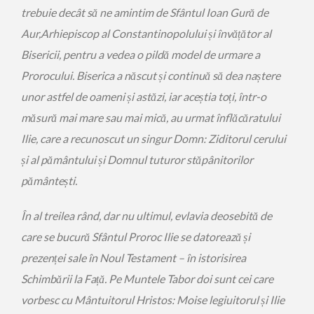
trebuie decât să ne amintim de Sfântul Ioan Gură de
Aur,Arhiepiscop al Constantinopolului și învățător al
Bisericii, pentru a vedea o pildă model de urmare a
Prorocului. Biserica a născut și continuă să dea naștere
unor astfel de oameni și astăzi, iar aceștia toți, într-o
măsură mai mare sau mai mică, au urmat înflăcăratului
Ilie, care a recunoscut un singur Domn: Ziditorul cerului
și al pământului și Domnul tuturor stăpânitorilor
pământești.
În al treilea rând, dar nu ultimul, evlavia deosebită de
care se bucură Sfântul Proroc Ilie se datorează și
prezenței sale în Noul Testament – în istorisirea
Schimbării la Față. Pe Muntele Tabor doi sunt cei care
vorbesc cu Mântuitorul Hristos: Moise legiuitorul și Ilie