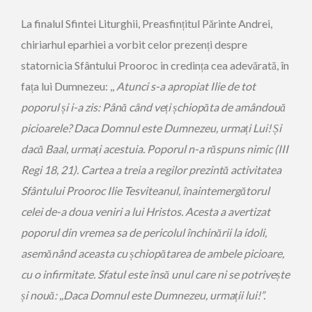
La finalul Sfintei Liturghii, Preasfințitul Părinte Andrei,
chiriarhul eparhiei a vorbit celor prezenți despre
statornicia Sfântului Prooroc in credința cea adevărată, în
fața lui Dumnezeu: ,,
Atunci s-a apropiat Ilie de tot
poporul și i-a zis: Până când veți șchiopăta de amândouă
picioarele? Daca Domnul este Dumnezeu, urmați Lui! Și
dacă Baal, urmați acestuia. Poporul n-a răspuns nimic (III
Regi 18, 21). Cartea a treia a regilor prezintă activitatea
Sfântului Prooroc Ilie Tesviteanul, înaintemergătorul
celei de-a doua veniri a lui Hristos. Acesta a avertizat
poporul din vremea sa de pericolul închinării la idoli,
asemănând aceasta cu șchiopătarea de ambele picioare,
cu o infirmitate. Sfatul este însă unul care ni se potrivește
și nouă: ,,Daca Domnul este Dumnezeu, urmații lui!”.