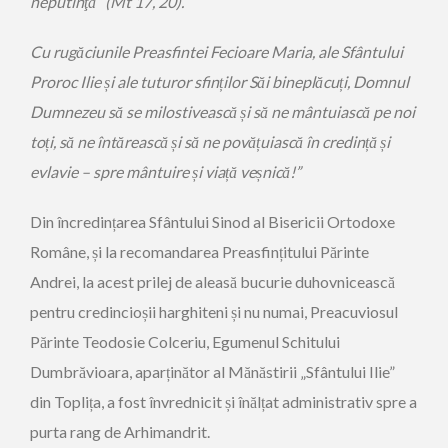
neputinţă” (Mt 17, 20).
Cu rugăciunile Preasfintei Fecioare Maria, ale Sfântului
Proroc Ilie și ale tuturor sfinților Săi bineplăcuți, Domnul
Dumnezeu să se milostivească și să ne mântuiască pe noi
toți, să ne întărească și să ne povățuiască în credință și
evlavie – spre mântuire și viață veșnică!”
Din încredințarea Sfântului Sinod al Bisericii Ortodoxe
Române, și la recomandarea Preasfințitului Părinte
Andrei, la acest prilej de aleasă bucurie duhovnicească
pentru credincioșii harghiteni și nu numai, Preacuviosul
Părinte Teodosie Colceriu, Egumenul Schitului
Dumbrăvioara, aparținător al Mănăstirii „Sfântului Ilie”
din Toplița, a fost învrednicit și înălțat administrativ spre a
purta rang de Arhimandrit.