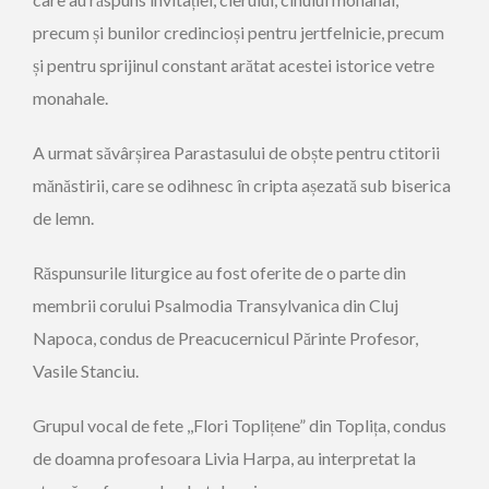
precum și bunilor credincioși pentru jertfelnicie, precum
și pentru sprijinul constant arătat acestei istorice vetre
monahale.
A urmat săvârșirea Parastasului de obște pentru ctitorii
mănăstirii, care se odihnesc în cripta așezată sub biserica
de lemn.
Răspunsurile liturgice au fost oferite de o parte din
membrii corului Psalmodia Transylvanica din Cluj
Napoca, condus de Preacucernicul Părinte Profesor,
Vasile Stanciu.
Grupul vocal de fete ,,Flori Toplițene” din Toplița, condus
de doamna profesoara Livia Harpa, au interpretat la