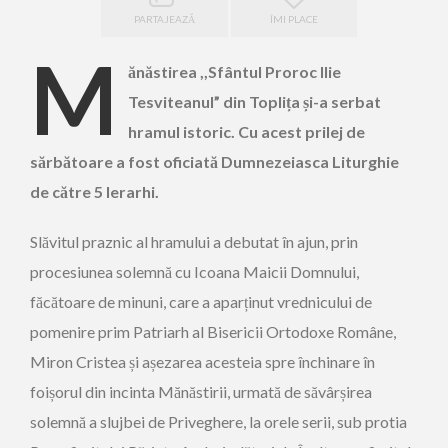
PARTAJEAZĂ
ÎMI PLACE
M
ănăstirea ,,Sfântul Proroc Ilie
Tesviteanul” din Toplița și-a serbat
hramul istoric. Cu acest prilej de
sărbătoare a fost oficiată Dumnezeiasca Liturghie
de către 5 Ierarhi.
Slăvitul praznic al hramului a debutat în ajun, prin
procesiunea solemnă cu Icoana Maicii Domnului,
făcătoare de minuni, care a aparținut vrednicului de
pomenire prim Patriarh al Bisericii Ortodoxe Române,
Miron Cristea și așezarea acesteia spre închinare în
foișorul din incinta Mănăstirii, urmată de săvârșirea
solemnă a slujbei de Priveghere, la orele serii, sub protia