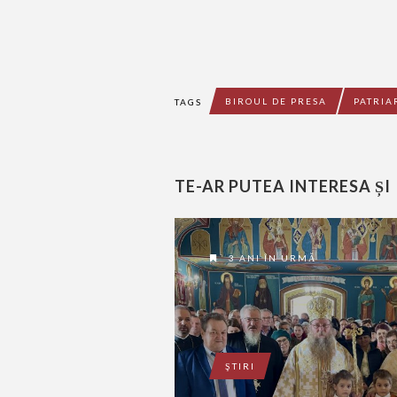
BIROUL DE PRESA
PATRI
TAGS
TE-AR PUTEA INTERESA ȘI
3 ANI ÎN URMĂ
ŞTIRI