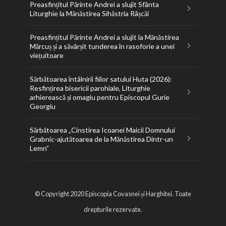
Preasfințitul Părinte Andrei a slujit Sfânta
Liturghie la Mănăstirea Sihăstria Râșcăi
Preasfințitul Părinte Andrei a slujit la Mănăstirea
Mărcuș și a săvârșit tunderea în rasoforie a unei
viețuitoare
Sărbătoarea întâlnirii fiilor satului Huta (2026):
Resfințirea bisericii parohiale, Liturghie
arhierească și omagiu pentru Episcopul Gurie
Georgiu
Sărbătoarea „Cinstirea Icoanei Maicii Domnului
Grabnic-ajutătoarea de la Mănăstirea Dintr-un
Lemn”
© Copyright 2020 Episcopia Covasnei și Harghitei. Toate
drepturile rezervate.