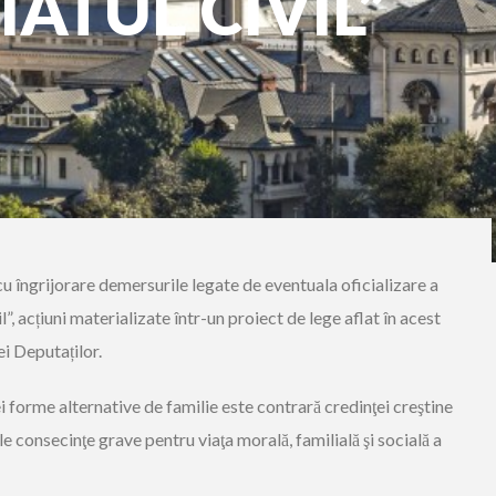
ATUL CIVIL”
u îngrijorare demersurile legate de eventuala oficializare a
l”, acțiuni materializate într-un proiect de lege aflat în acest
 Deputaților.
 forme alternative de familie este contrară credinţei creştine
le consecinţe grave pentru viaţa morală, familială şi socială a