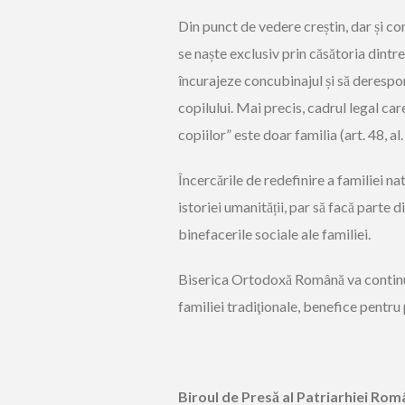
Din punct de vedere creștin, dar și con
se naște exclusiv prin căsătoria dintre
încurajeze concubinajul și să derespo
copilului. Mai precis, cadrul legal ca
copiilor” este doar familia (art. 48, al
Încercările de redefinire a familiei na
istoriei umanității, par să facă parte 
binefacerile sociale ale familiei.
Biserica Ortodoxă Română va continu
familiei tradiţionale, benefice pentru 
Biroul de Presă al Patriarhiei Ro