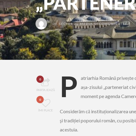
„PARTENERI
DE
SECTORUL MEDIA ȘI COMUNICAȚII
P
atriarhia Română privește c
0
așa-zisului „parteneriat civi
PARTAJEAZĂ
moment pe agenda Camerei
0
ÎMI PLACE
Considerăm că instituționalizarea unei
şi tradiției poporului român, cu posibi
acestuia.