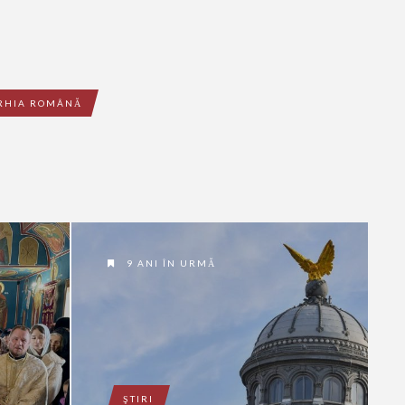
ARHIA ROMÂNĂ
9 ANI ÎN URMĂ
ŞTIRI