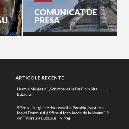
COMUNICAT DE
ĂU
PRESA
ARTICOLE RECENTE
Hramul Mănăstirii „Schimbarea la Față” din Sita
Buzăului
Sfânta Liturghie Arhierească la Parohia „Nașterea
Maicii Domnului și Sfântul Ioan Iacob de la Neamț”
din Întorsura Buzăului – Vîrtej