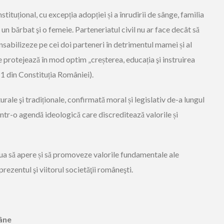
stituțional, cu excepția adopției și a înrudirii de sânge, familia
 un bărbat şi o femeie. Parteneriatul civil nu ar face decât să
nsabilizeze pe cei doi parteneri în detrimentul mamei și al
re protejează în mod optim „creșterea, educația şi instruirea
. 1 din Constituția României).
turale şi tradiționale, confirmată moral și legislativ de-a lungul
dintr-o agendă ideologică care discreditează valorile și
a să apere și să promoveze valorile fundamentale ale
prezentul şi viitorul societăţii româneşti.
mâne