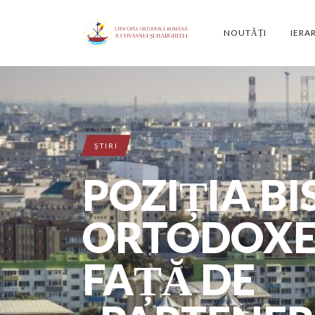
NOUTĂȚI
IERA
ŞTIRI
POZIȚIA BIS
ORTODOXE
FAȚĂ DE