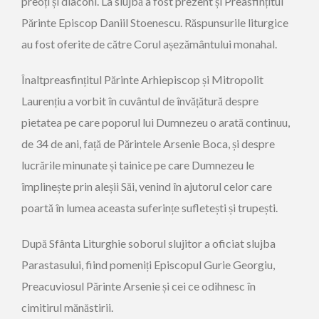
preoți și diaconi. La slujbă a fost prezent și Preasfințitul
Părinte Episcop Daniil Stoenescu. Răspunsurile liturgice
au fost oferite de către Corul așezământului monahal.
Înaltpreasfințitul Părinte Arhiepiscop și Mitropolit
Laurențiu a vorbit în cuvântul de învățătură despre
pietatea pe care poporul lui Dumnezeu o arată continuu,
de 34 de ani, față de Părintele Arsenie Boca, și despre
lucrările minunate și tainice pe care Dumnezeu le
împlinește prin aleșii Săi, venind în ajutorul celor care
poartă în lumea aceasta suferințe sufletești și trupești.
După Sfânta Liturghie soborul slujitor a oficiat slujba
Parastasului, fiind pomeniți Episcopul Gurie Georgiu,
Preacuviosul Părinte Arsenie și cei ce odihnesc în
cimitirul mănăstirii.