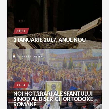
ŞTIRI
1 IANUARIE 2017, ANUL NOU
7 ANI ÎN URMĂ
ŞTIRI
NOI HOTĂRÂRI ALE SFÂNTULUI
SINOD AL BISERICII ORTODOXE
ROMÂNE