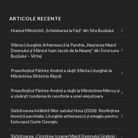
ARTICOLE RECENTE
Hramul Mănăstirii „Schimbarea la Față” din Sita Buzăului
Sfânta Liturghie Arhierească la Parohia „Nașterea Maicii
Domnului și Sfântul Ioan Iacob de la Neamț” din Întorsura
Buzăului – Vîrtej
Preasfințitul Părinte Andrei a slujit Sfânta Liturghie la
Mănăstirea Sihăstria Râșcăi
Preasfințitul Părinte Andrei a slujit la Mănăstirea Mărcuș și
a săvârșit tunderea în rasoforie a unei viețuitoare
Sărbătoarea întâlnirii fiilor satului Huta (2026): Resfințirea
bisericii parohiale, Liturghie arhierească și omagiu pentru
Episcopul Gurie Georgiu
Sărbătoarea „Cinstirea Icoanei Maicii Domnului Grabnic-