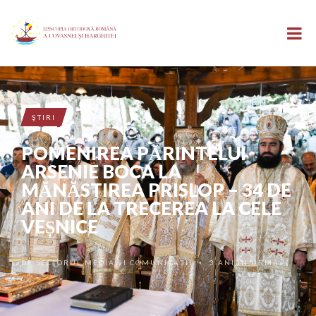
ŞTIRI
POMENIREA PĂRINTELUI
ARSENIE BOCA LA
MĂNĂSTIREA PRISLOP – 34 DE
ANI DE LA TRECEREA LA CELE
VEȘNICE
DE
SECTORUL MEDIA ȘI COMUNICAȚII
3 ANI ÎN URMĂ
•