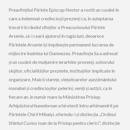
Preasfințitul Părinte Episcop Nestor a rostit un cuvânt în
care a îndemnat credincioșii prezenți ca, în așteptarea
trecerii în rândul sfinților a Preacuviosului Părinte
Arsenie, să-i ceară ajutorul în rugăciuni, deoarece
Părintele Arsenie își împlinește permanent lucrarea de
mijlocire înaintea lui Dumnezeu. Preasfinția Sa a adresat
și un cuvânt de mulțumire ierarhilor prezenți, soborului
slujitor, oficialităților prezente, instituțiilor implicate în
organizare, Maicii starețe, viețuitoarelor așezământului
monahal și credincioșilor pelerini, veniți și astăzi, ca în
fiecare an, în număr mare la Mănăstirea Prislop.
Arhipăstorul hunedorean a hirotesit întru arhimandrit pe
Părintele Chiril Mihalyi, oferindu-i și distincția „Ordinul
Sfântul Cuvios Ioan de la Prislop pentru clerici”, distincție