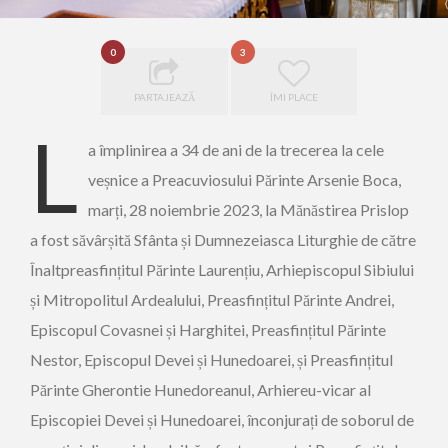
0
3
PARTAJEAZĂ
ÎMI PLACE
L
a împlinirea a 34 de ani de la trecerea la cele
veșnice a Preacuviosului Părinte Arsenie Boca,
marți, 28 noiembrie 2023, la Mănăstirea Prislop
a fost săvârșită Sfânta și Dumnezeiasca Liturghie de către
Înaltpreasfințitul Părinte Laurențiu, Arhiepiscopul Sibiului
și Mitropolitul Ardealului, Preasfințitul Părinte Andrei,
Episcopul Covasnei și Harghitei, Preasfințitul Părinte
Nestor, Episcopul Devei și Hunedoarei, și Preasfințitul
Părinte Gherontie Hunedoreanul, Arhiereu-vicar al
Episcopiei Devei și Hunedoarei, înconjurați de soborul de