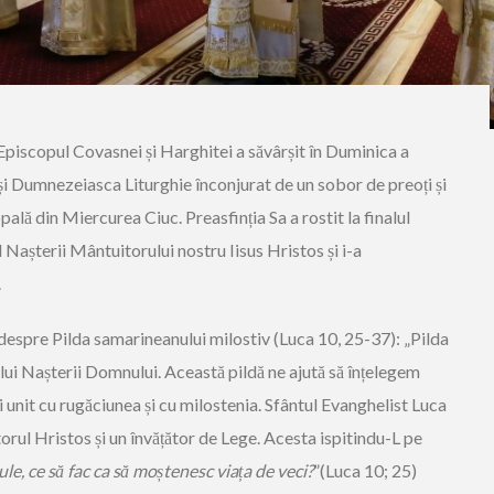
 Episcopul Covasnei și Harghitei a săvârșit în Duminica a
și Dumnezeiasca Liturghie înconjurat de un sobor de preoți și
ală din Miercurea Ciuc. Preasfinția Sa a rostit la finalul
 Nașterii Mântuitorului nostru Iisus Hristos și i-a
.
 despre Pilda samarineanului milostiv (Luca 10, 25-37): „Pilda
ului Nașterii Domnului. Această pildă ne ajută să înțelegem
 unit cu rugăciunea și cu milostenia. Sfântul Evanghelist Luca
orul Hristos și un învățător de Lege. Acesta ispitindu-L pe
le, ce să fac ca să moștenesc viața de veci?
”(Luca 10; 25)