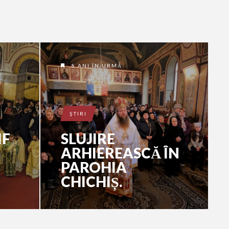
8 ANI ÎN URMĂ
ŞTIRI
IF
SLUJIRE
ARHIEREASCĂ ÎN
PAROHIA
CHICHIȘ.