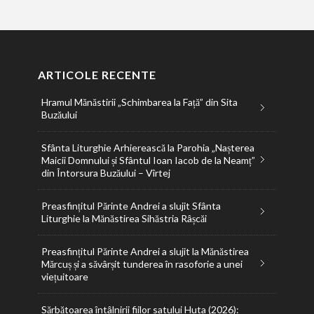
ARTICOLE RECENTE
Hramul Mănăstirii „Schimbarea la Față” din Sita
Buzăului
Sfânta Liturghie Arhierească la Parohia „Nașterea
Maicii Domnului și Sfântul Ioan Iacob de la Neamț”
din Întorsura Buzăului – Vîrtej
Preasfințitul Părinte Andrei a slujit Sfânta
Liturghie la Mănăstirea Sihăstria Râșcăi
Preasfințitul Părinte Andrei a slujit la Mănăstirea
Mărcuș și a săvârșit tunderea în rasoforie a unei
viețuitoare
Sărbătoarea întâlnirii fiilor satului Huta (2026):