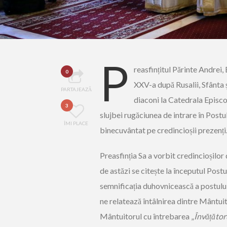
P
reasfințitul Părinte Andrei,
0
XXV-a după Rusalii, Sfânta 
PARTAJEAZĂ
diaconi la Catedrala Episcop
3
slujbei rugăciunea de intrare în Postul
ÎMI PLACE
binecuvântat pe credincioșii prezenți
Preasfinția Sa a vorbit credincioșilor
de astăzi se citește la începutul Post
semnificația duhovnicească a postului
ne relatează întâlnirea dintre Mântuit
Mântuitorul cu întrebarea „
Învățătoru