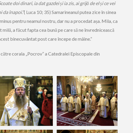
coate doi dinari, ia dat gazdei și ia zis, ai grijă de el și ce vei
i da înapoi.”
( Luca 10; 35) Samarineanul putea zice în sinea
 minus pentru neamul nostru, dar nu a procedat așa. Mila, ca
ut milă, a făcut fapta cea bună pe care să ne învrednicească
acest binecuvântat post care începe de mâine.”
e către corala „Pocrov” a Catedralei Episcopale din