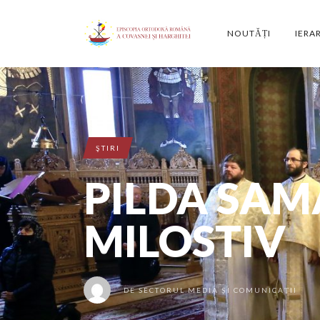
NOUTĂȚI
IERA
ŞTIRI
PILDA SAM
MILOSTIV
DE
SECTORUL MEDIA ȘI COMUNICAȚII