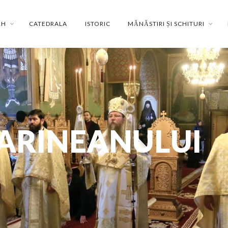
RH
CATEDRALA
ISTORIC
MĂNĂSTIRI ȘI SCHITURI
ARINEANULUI