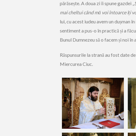
părăsește. A doua zi îi spune gazdei „
S
mai cheltui când mă voi întoarce îți vo
lui, cu acest iudeu avem un dușman în
sentiment a pus-o în practică și a făc
Bunul Dumnezeu să o facem și noi în 
Răspunsurile la strană au fost date d
Miercurea Ciuc.