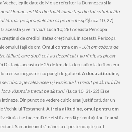
a Veche, legile date de Moise referitor la Dumnezeu și la
mnul Dumnezeul tău din toată inima ta și din tot sufletul tău
ul tău, iar pe aproapele tău ca pe tine însuți”.(
Luca 10; 27)
 fă aceasta și vei fi viu.”( Luca 10; 28) Această Pericopă
creștin și de credibilitatea creștinului. În această Pericopă
ale omului față de om.
Omul contra om
– „
Un om cobora de
ntre tâlhari, care după ce l-au dezbrăcat l-au rănit, au plecat
30) Distanța aceasta de 25 de km de la Ierusalim la Ierihon era
colo treceau negustori cu pungi de galbeni.
A doua atitudine,
se cobora pe calea aceea și văzându-l a trecut pe alături. De
oc a văzut și a trecut pe alături.
” (Luca 10; 31-32) Ei se
 întineze. Din punct de vedere cultic erau justificați, dar un
ile Vechiului Testament.
A treia atitudine, omul pentru om
v căruia i se face milă de el și îi acordă primul ajutor. Toarnă
nfectant. Samarineanul rămâne cu el peste noapte, nu-l