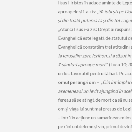
Iisus Hristos în aduce aminte de Lege
aproapele și i-a zis:
„Să iubești pe Do
și din toată puterea ta și din tot cuget
„Atunci Iisus i-a zis: Drept ai răspuns;
Evanghelică este legată de statutul de 
Evanghelică constatăm trei atitudini 
la Ierusalim spre Ierihon, și a căzut î
lăsându-l aproape mort”
. (Luca 10; 
un loc favorabil pentru tâlhari. Pe a
omul pe lângă om
– „
Din întâmplare 
asemenea și un levit ajungând în acel l
fereau să se atingă de mort ca să nu se
om și viața lui sunt mai presus de Leg
– Intră în acțiune un samarinean milosti
pe răni untdelemn și vin, primul dezi