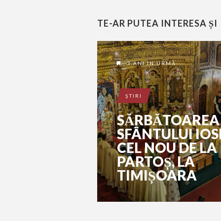
TE-AR PUTEA INTERESA ȘI
3 ANI ÎN URMĂ
ŞTIRI
SĂRBĂTOAREA
SFÂNTULUI IOS
CEL NOU DE LA
PARTOȘ, LA
TIMIȘOARA