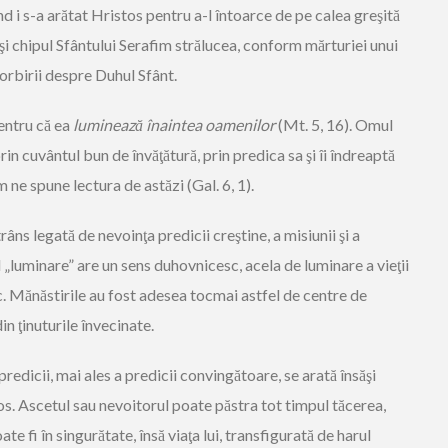
nd i s-a arătat Hristos pentru a-l întoarce de pe calea greşită
 şi chipul Sfântului Serafim strălucea, conform mărturiei unui
orbirii despre Duhul Sfânt.
entru că ea
luminează înaintea oamenilor
(Mt. 5, 16). Omul
rin cuvântul bun de învăţătură, prin predica sa şi îi îndreaptă
ne spune lectura de astăzi (Gal. 6, 1).
ns legată de nevoinţa predicii creştine, a misiunii şi a
l „luminare” are un sens duhovnicesc, acela de luminare a vieţii
. Mănăstirile au fost adesea tocmai astfel de centre de
n ţinuturile învecinate.
redicii, mai ales a predicii convingătoare, se arată însăşi
os. Ascetul sau nevoitorul poate păstra tot timpul tăcerea,
te fi în singurătate, însă viaţa lui, transfigurată de harul