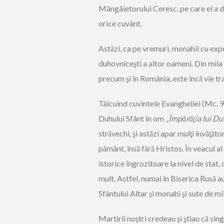
Mângâietorului Ceresc, pe care el a 
orice cuvânt.
Astăzi, ca pe vremuri, monahii cu exp
duhovniceşti a altor oameni. Din mil
precum şi în România, este încă vie trad
Tâlcuind cuvintele Evangheliei (Mc. 9
Duhului Sfânt în om „
Împărăţia lui Du
străvechi, şi astăzi apar mulţi învăţători
pământ, însă fără Hristos. În veacul a
istorice îngrozitoare la nivel de stat
mult. Astfel, numai în Biserica Rusă au
Sfântului Altar şi monahi şi sute de mi
Martirii noştri credeau şi ştiau că si