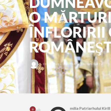
DUMNEAVO
O MĂRTURI
ÎNFLORIRII
ROMÂNEŞTI
DE
SECTORUL MEDIA ȘI COMUNICAȚII
milia Patriarhului Kirill
0