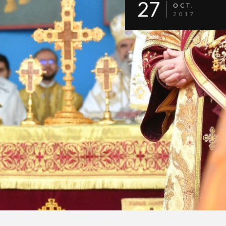
27
OCT.
2017