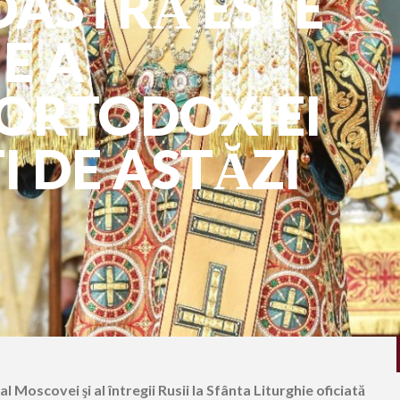
ASTRĂ ESTE
E A
 ORTODOXIEI
 DE ASTĂZI
 al Moscovei şi al întregii Rusii la Sfânta Liturghie oficiată