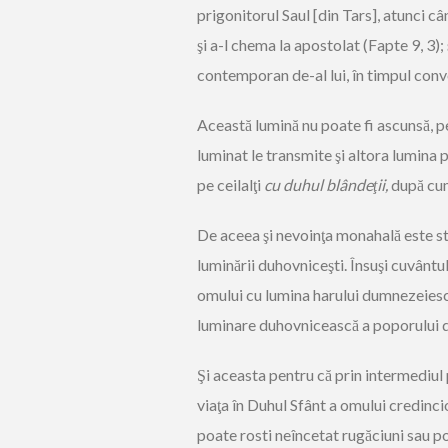
prigonitorul Saul [din Tars], atunci câ
şi a-l chema la apostolat (Fapte 9, 3);
contemporan de-al lui, în timpul conv
Această lumină nu poate fi ascunsă, p
luminat le transmite şi altora lumina p
pe ceilalţi
cu duhul blândeţii,
după cum 
De aceea şi nevoinţa monahală este strâ
luminării duhovniceşti. Însuşi cuvântu
omului cu lumina harului dumnezeiesc
luminare duhovnicească a poporului di
Şi aceasta pentru că prin intermediul p
viaţa în Duhul Sfânt a omului credinci
poate rosti neîncetat rugăciuni sau poa