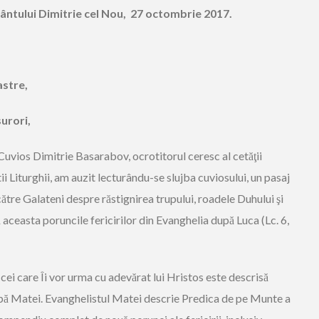
Sfântului Dimitrie cel Nou, 27 octombrie 2017.
astre,
surori,
uvios Dimitrie Basarabov, ocrotitorul ceresc al cetăţii
ii Liturghii, am auzit lecturându-se slujba cuviosului, un pasaj
ătre Galateni despre răstignirea trupului, roadele Duhului şi
pă aceasta poruncile fericirilor din Evanghelia după Luca (Lc. 6,
i cei care Îi vor urma cu adevărat lui Hristos este descrisă
după Matei. Evanghelistul Matei descrie Predica de pe Munte a