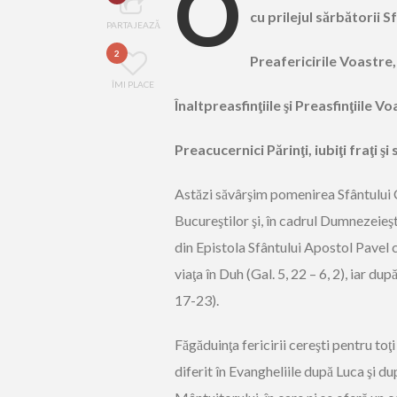
O
cu prilejul sărbătorii 
PARTAJEAZĂ
2
Preafericirile Voastre,
ÎMI PLACE
Înaltpreasfinţiile şi Preasfinţiile Vo
Preacucernici Părinţi, iubiţi fraţi şi 
Astăzi săvârşim pomenirea Sfântului C
Bucureştilor şi, în cadrul Dumnezeieşt
din Epistola Sfântului Apostol Pavel c
viaţa în Duh (Gal. 5, 22 – 6, 2), iar du
17-23).
Făgăduinţa fericirii cereşti pentru toţ
diferit în Evangheliile după Luca şi 