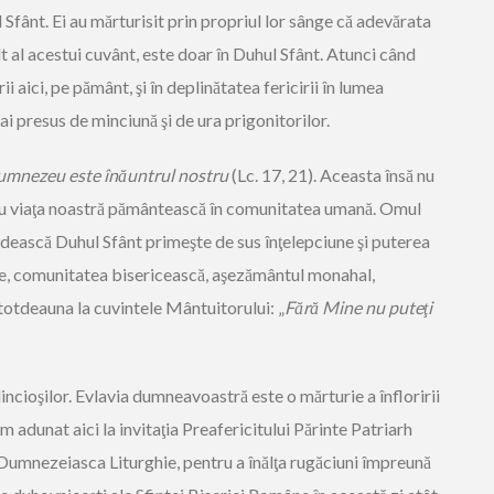
 Sfânt. Ei au mărturisit prin propriul lor sânge că adevărata
nalt al acestui cuvânt, este doar în Duhul Sfânt. Atunci când
i aici, pe pământ, şi în deplinătatea fericirii în lumea
i presus de minciună şi de ura prigonitorilor.
Dumnezeu este înăuntrul nostru
(Lc. 17, 21). Aceasta însă nu
 cu viaţa noastră pământească în comunitatea umană. Omul
ndească Duhul Sfânt primeşte de sus înţelepciune şi puterea
ie, comunitatea bisericească, aşezământul monahal,
ntotdeauna la cuvintele Mântuitorului: „
Fără Mine nu puteţi
ncioşilor. Evlavia dumneavoastră este o mărturie a înfloririi
adunat aici la invitaţia Preafericitului Părinte Patriarh
Dumnezeiasca Liturghie, pentru a înălţa rugăciuni împreună