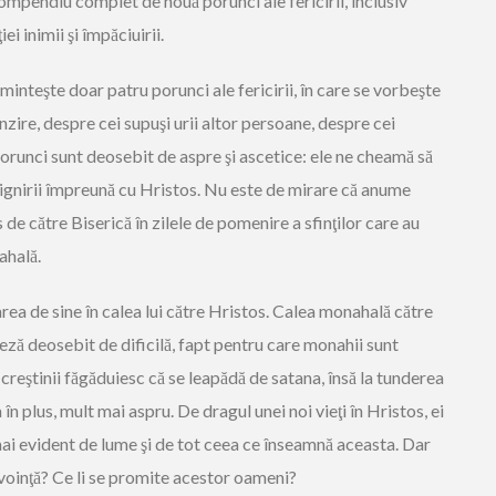
compendiu complet de nouă porunci ale fericirii, inclusiv
ei inimii şi împăciuirii.
minteşte doar patru porunci ale fericirii, în care se vorbeşte
zire, despre cei supuşi urii altor persoane, despre cei
 porunci sunt deosebit de aspre şi ascetice: ele ne cheamă să
stignirii împreună cu Hristos. Nu este de mirare că anume
de către Biserică în zilele de pomenire a sfinţilor care au
ahală.
rea de sine în calea lui către Hristos. Calea monahală către
ză deosebit de dificilă, fapt pentru care monahii sunt
 creştinii făgăduiesc că se leapădă de satana, însă la tunderea
n plus, mult mai aspru. De dragul unei noi vieţi în Hristos, ei
ai evident de lume şi de tot ceea ce înseamnă aceasta. Dar
nevoinţă? Ce li se promite acestor oameni?