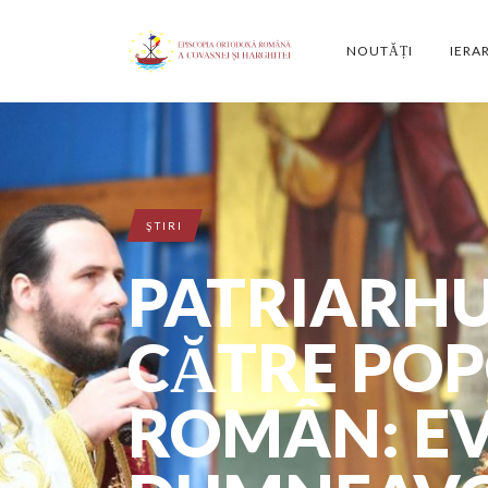
NOUTĂȚI
IERA
ŞTIRI
PATRIARHU
CĂTRE PO
ROMÂN: E