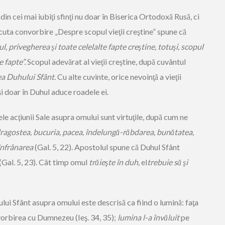
in cei mai iubiţi sfinţi nu doar în Biserica Ortodoxă Rusă, ci
scuta convorbire „Despre scopul vieţii creştine” spune că
l, privegherea şi toate celelalte fapte creştine, totuşi, scopul
e fapte”.
Scopul adevărat al vieţii creştine, după cuvântul
a Duhului Sfânt.
Cu alte cuvinte, orice nevoinţă a vieţii
şi doar în Duhul aduce roadele ei.
e acţiunii Sale asupra omului sunt virtuţile, după cum ne
ragostea, bucuria, pacea, îndelungă-răbdarea, bunătatea,
înfrânarea
(Gal. 5, 22). Apostolul spune că Duhul Sfânt
 (Gal. 5, 23). Cât timp omul
trăieşte în duh,
el
trebuie să şi
ui Sfânt asupra omului este descrisă ca fiind o lumină: faţa
orbirea cu Dumnezeu (Ieş. 34, 35);
lumina l-a învăluit
pe