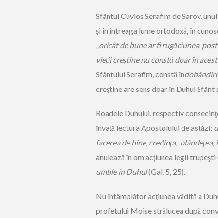
Sfântul Cuvios Serafim de Sarov, unul d
şi în întreaga lume ortodoxă, în cuno
„
oricât de bune ar fi rugăciunea, postu
vieţii creştine nu constă doar în acest
Sfântului Serafim, constă în
dobândire
creştine are sens doar în Duhul Sfânt 
Roadele Duhului, respectiv consecinţel
învaţă lectura Apostolului de astăzi:
d
facerea de bine, credinţa, blândeţea, 
anulează în om acţiunea legii trupeşti
umble în Duhul
(Gal. 5, 25).
Nu întâmplător acţiunea vădită a Duhul
profetului Moise strălucea după conv