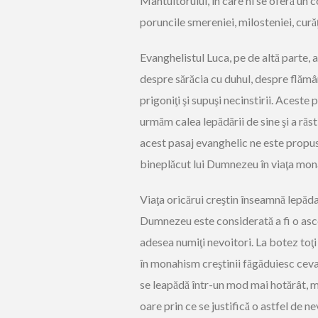
Mântuitorului, în care ni se oferă un 
poruncile smereniei, milosteniei, curăţi
Evanghelistul Luca, pe de altă parte, a
despre sărăcia cu duhul, despre flămân
prigoniţi şi supuşi necinstirii. Aceste
urmăm calea lepădării de sine şi a ră
acest pasaj evanghelic ne este propus 
bineplăcut lui Dumnezeu în viaţa mon
Viaţa oricărui creştin înseamnă lepăda
Dumnezeu este considerată a fi o asce
adesea numiţi nevoitori. La botez toţi
în monahism creştinii făgăduiesc ceva î
se leapădă într-un mod mai hotărât, m
oare prin ce se justifică o astfel de 