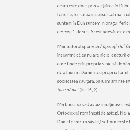
acum este doar prin vieţuirea în Duhul
fericire, fericirea în sensul cel mai î
suntem în Duh suntem în pragul fericiri
cerească, de sus. Acest adevăr este ma
Mântuitorul spune că
Împărăţia lui 
înseamnă că ea nu are nicio legătură
care tinde prin propria viaţa să dobâ
de a făuri în Dumnezeu propria famil
societatea sau ţara. Să luăm aminte î
face nimic”
(In. 15, 2).
Mă bucur să văd astăzi mulţimea credi
Ortodoxiei româneşti de astăzi. Ne-am 
Daniel pentru a săvârşi soborniceşte 