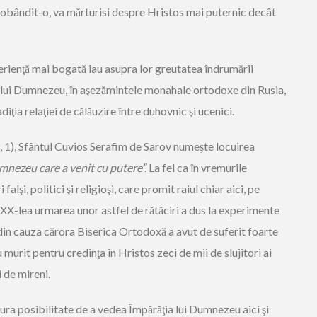
dobândit-o, va mărturisi despre Hristos mai puternic decât
erienţă mai bogată iau asupra lor greutatea îndrumării
a lui Dumnezeu, în aşezămintele monahale ortodoxe din Rusia,
iţia relaţiei de călăuzire între duhovnic şi ucenici.
, 1), Sfântul Cuvios Serafim de Sarov numeşte locuirea
mnezeu care a venit cu putere”.
La fel ca în vremurile
 falşi, politici şi religioşi, care promit raiul chiar aici, pe
l XX-lea urmarea unor astfel de rătăciri a dus la experimente
, din cauza cărora Biserica Ortodoxă a avut de suferit foarte
 murit pentru credinţa în Hristos zeci de mii de slujitori ai
i de mireni.
ngura posibilitate de a vedea Împărăţia lui Dumnezeu aici şi