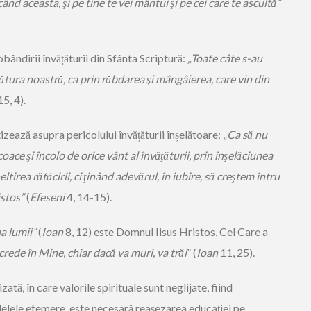
când aceasta, şi pe tine te vei mântui şi pe cei care te ascultă”
bândirii învățăturii din Sfânta Scriptură:
„Toate câte s-au
ăţătura noastră, ca prin răbdarea şi mângâierea, care vin din
5, 4).
zează asupra pericolului învățăturii înșelătoare:
„
Ca să nu
coace şi încolo de orice vânt al învăţăturii, prin înşelăciunea
ltirea rătăcirii, ci ţinând adevărul, în iubire, să creştem întru
istos”
(
Efeseni
4, 14-15).
a lumii”
(
Ioan
8, 12) este Domnul Iisus Hristos, Cel Care a
 crede în Mine, chiar dacă va muri, va trăi
” (
Ioan
11, 25).
zată, în care valorile spirituale sunt neglijate, fiind
lele efemere, este necesară reașezarea educației pe