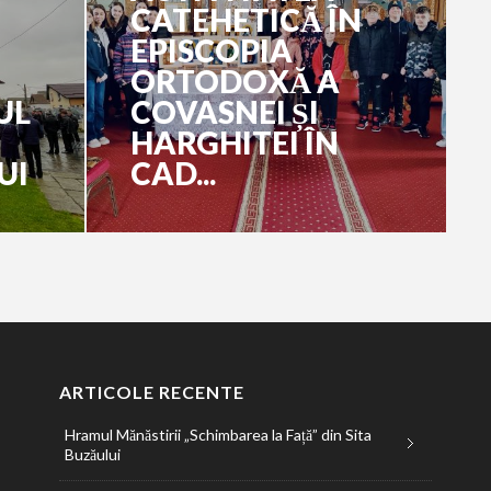
CATEHETICĂ ÎN
EPISCOPIA
ORTODOXĂ A
UL
COVASNEI ȘI
HARGHITEI ÎN
UI
CAD...
ARTICOLE RECENTE
Hramul Mănăstirii „Schimbarea la Față” din Sita
Buzăului