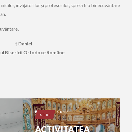
bunicilor, învățătorilor și profesorilor, spre a fi o binecuvântare
ân.
cuvântare,
† Daniel
hul Bisericii Ortodoxe Române
1 AN ÎN URMĂ
ŞTIRI
ACTIVITATEA