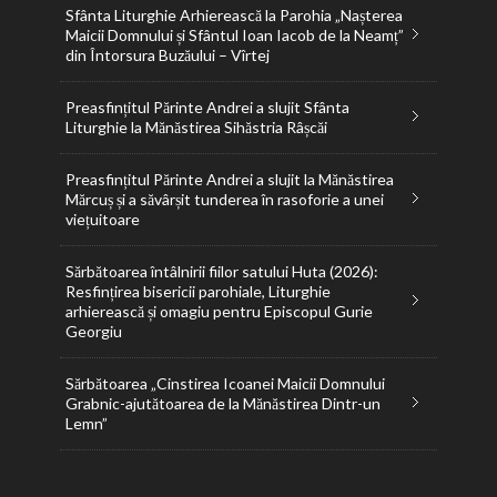
Sfânta Liturghie Arhierească la Parohia „Nașterea
Maicii Domnului și Sfântul Ioan Iacob de la Neamț”
din Întorsura Buzăului – Vîrtej
Preasfințitul Părinte Andrei a slujit Sfânta
Liturghie la Mănăstirea Sihăstria Râșcăi
Preasfințitul Părinte Andrei a slujit la Mănăstirea
Mărcuș și a săvârșit tunderea în rasoforie a unei
viețuitoare
Sărbătoarea întâlnirii fiilor satului Huta (2026):
Resfințirea bisericii parohiale, Liturghie
arhierească și omagiu pentru Episcopul Gurie
Georgiu
Sărbătoarea „Cinstirea Icoanei Maicii Domnului
Grabnic-ajutătoarea de la Mănăstirea Dintr-un
Lemn”