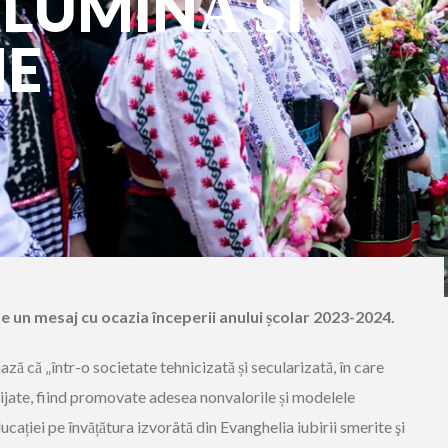
 LUMINĂ ȘI
NE
e un mesaj cu ocazia începerii anului școlar 2023-2024.
ză că „într-o societate tehnicizată și secularizată, în care
glijate, fiind promovate adesea nonvalorile și modelele
ației pe învățătura izvorâtă din Evanghelia iubirii smerite şi