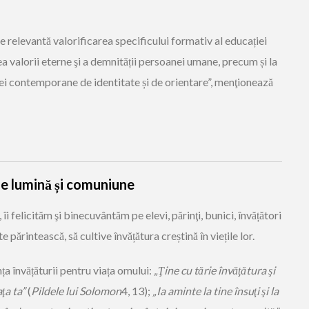
ste relevantă valorificarea specificului formativ al educației
ea valorii eterne şi a demnității persoanei umane, precum și la
ei contemporane de identitate și de orientare”, menţionează
de lumină și comuniune
i felicităm şi binecuvântăm pe elevi, părinţi, bunici, învățători
părintească, să cultive învățătura creștină în viețile lor.
a învățăturii pentru viața omului:
„Ţine cu tărie învăţătura şi
aţa ta”
(
Pildele lui Solomon
4, 13);
„Ia aminte la tine însuţi şi la