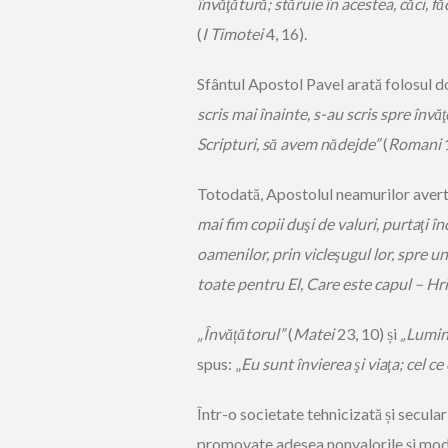
învăţătură; stăruie în acestea, căci, fă
(
I Timotei
4, 16).
Sfântul Apostol Pavel arată folosul do
scris mai înainte, s-au scris spre înv
Scripturi, să avem nădejde”
(
Romani
1
Totodată, Apostolul neamurilor averti
mai fim copii duşi de valuri, purtaţi în
oamenilor, prin vicleşugul lor, spre une
toate pentru El, Care este capul – Hr
„Învățătorul”
(
Matei
23, 10) și
„Lumin
spus: „
Eu sunt învierea şi viaţa; cel ce
Într-o societate tehnicizată și seculari
promovate adesea nonvalorile și mode