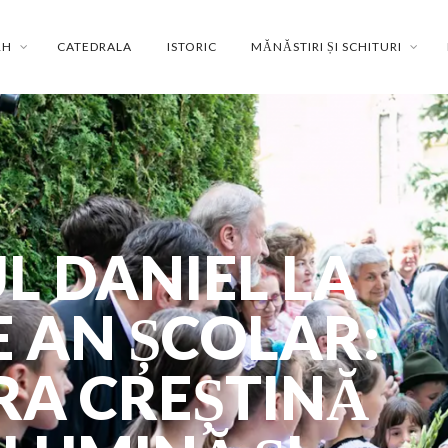
RH
CATEDRALA
ISTORIC
MĂNĂSTIRI ȘI SCHITURI
L DANIEL LA
E AN ȘCOLAR:
RA CREȘTINĂ