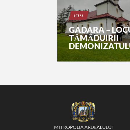
ŞTIRI
GADARA – LOC
TĂMĂDUIRII
DEMONIZATUL
MITROPOLIA ARDEALULUI