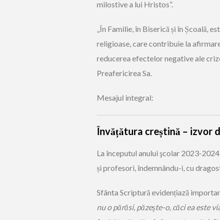
milostive a lui Hristos”.
„În Familie, în Biserică și în Școală, e
religioase, care contribuie la afirmar
reducerea efectelor negative ale criz
Preafericirea Sa.
Mesajul integral:
Învățătura creștină – izvor 
La începutul anului şcolar 2023-2024, î
și profesori, îndemnându-i, cu dragoste 
Sfânta Scriptură evidențiază importanț
nu o părăsi, păzeşte-o, căci ea este vi