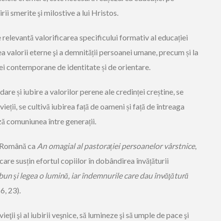
rii smerite şi milostive a lui Hristos.
te relevantă valorificarea specificului formativ al educației
ea valorii eterne şi a demnității persoanei umane, precum și la
ei contemporane de identitate și de orientare.
are și iubire a valorilor perene ale credinței creștine, se
ieții, se cultivă iubirea față de oameni și față de întreaga
ă comuniunea între generații.
a Română ca
An omagial al pastorației persoanelor vârstnice
,
are susțin efortul copiilor în dobândirea învățăturii
bun şi legea o lumină, iar îndemnurile care dau învăţătură
n
6, 23).
eţii şi al iubirii veşnice, să lumineze şi să umple de pace şi