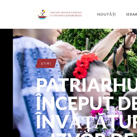
NOUTĂȚI
IERA
ŞTIRI
PATRIARHU
ÎNCEPUT D
ÎNVĂȚĂTU