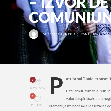
– IZVOR DE
COMUNIU
DE
SECTORUL MEDIA ȘI COMUNICAȚII
P
atriarhul Daniel transmit
0
PARTAJEAZĂ
Patriarhul României sublinia
0
valorile spirituale sunt ne
ÎMI PLACE
efemere, este necesară reașezarea educ