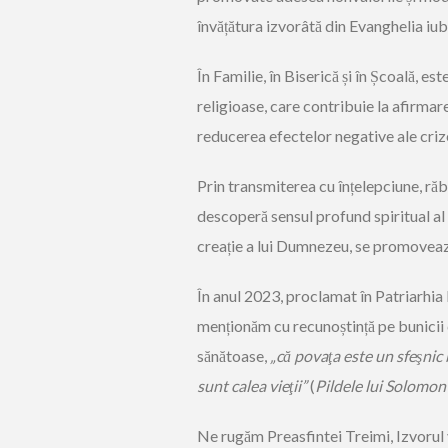
învățătura izvorâtă din Evanghelia iubi
În Familie, în Biserică și în Școală, es
religioase, care contribuie la afirmar
reducerea efectelor negative ale criz
Prin transmiterea cu înțelepciune, răbd
descoperă sensul profund spiritual al v
creație a lui Dumnezeu, se promoveaz
În anul 2023, proclamat în Patriarhi
menționăm cu recunoștință pe bunicii c
sănătoase,
„că povaţa este un sfeşnic 
sunt calea vieţii”
(
Pildele lui Solomo
Ne rugăm Preasfintei Treimi, Izvorul vi