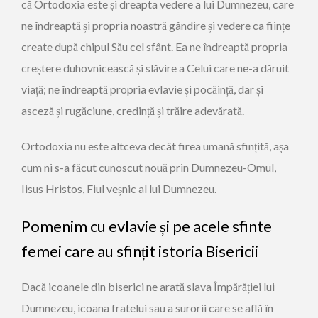
că Ortodoxia este și dreapta vedere a lui Dumnezeu, care
ne îndreaptă și propria noastră gândire și vedere ca ființe
create după chipul Său cel sfânt. Ea ne îndreaptă propria
creștere duhovnicească și slăvire a Celui care ne-a dăruit
viață; ne îndreaptă propria ­evlavie și pocăință, dar și
asceză și rugăciune, credință și trăire adevărată.
Ortodoxia nu este altceva decât firea umană sfințită, așa
cum ni s-a făcut cunoscut nouă prin Dumnezeu-Omul,
Iisus Hristos, Fiul veșnic al lui Dumnezeu.
Pomenim cu evlavie și pe acele sfinte
femei care au sfințit istoria Bisericii
Dacă icoanele din biserici ne arată slava Împărăției lui
Dumnezeu, icoana fratelui sau a surorii care se află în