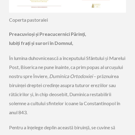
Coperta pastoralei
Preacuvioși și Preacucernici Părinți,
Iubiți frați și surori în Domnul,
În lumina duhovnicească a începutului Sfântului și Marelui
Post, Biserica ne pune înainte, ca prim popas al urcușului
nostru spre Înviere, ­
Duminica Ortodoxiei
– prăznuirea
biruinței dreptei credințe asupra tuturor ereziilor sau
rătăcirilor și, în chip deosebit, Duminica ­restabilirii
solemne a cultului ­sfintelor icoane la Constantinopol în
anul 843.
Pentru a înțelege deplin această biruință, se cuvine să