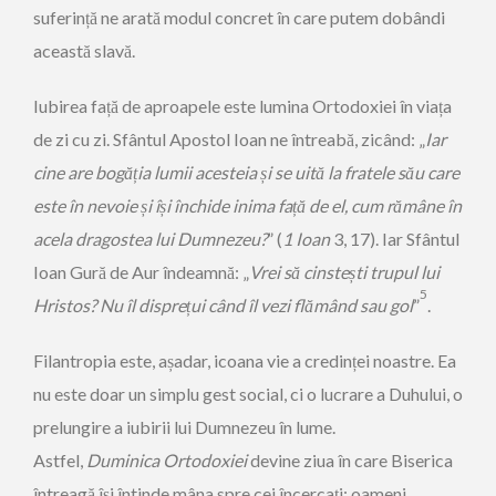
suferință ne arată modul concret în care putem ­dobândi
această slavă.
Iubirea față de aproapele este lumina Ortodoxiei în viața
de zi cu zi. Sfântul Apostol Ioan ne întreabă, zicând: „
Iar
cine are bogăția lumii acesteia și se uită la fratele său care
este în nevoie și își închide inima față de el, cum rămâne în
acela dragostea lui Dumnezeu?
” (
1 Ioan
3, 17). Iar Sfântul
Ioan Gură de Aur îndeamnă: „
Vrei să cinstești trupul lui
5
Hristos? Nu îl disprețui când îl vezi flămând sau gol
”
.
Filantropia este, așadar, icoana vie a credinței noastre. Ea
nu este doar un simplu gest social, ci o lucrare a Duhului, o
prelungire a iubirii lui Dumnezeu în lume.
Astfel,
Duminica Ortodoxiei
devine ziua în care Biserica
întreagă își întinde mâna spre cei încercați: oameni