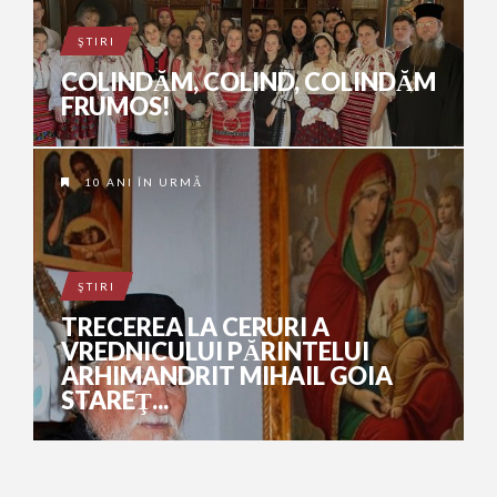
ŞTIRI
COLINDĂM, COLIND, COLINDĂM
FRUMOS!
10 ANI ÎN URMĂ
ŞTIRI
TRECEREA LA CERURI A
VREDNICULUI PĂRINTELUI
ARHIMANDRIT MIHAIL GOIA
STAREŢ...