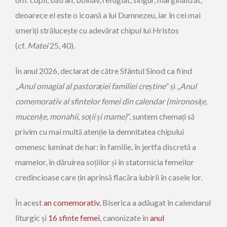
deoarece el este o icoană a lui Dumnezeu, iar în cei mai
smeriți strălucește cu adevărat chipul lui Hristos
(cf.
Matei
25, 40).
În anul 2026, declarat de către Sfântul Sinod ca fiind
„
Anul ­omagial al pastorației familiei creștine
” și „
Anul
comemorativ al sfintelor femei din calendar (miro­nosițe,
mucenițe, monahii, soții și mame)
”, suntem chemați să
privim cu mai multă atenție la demnitatea chipului
omenesc luminat de har: în familie, în jertfa discretă a
mamelor, în dăruirea soțiilor și în statornicia femeilor
credincioase care țin aprinsă flacăra iubirii în casele lor.
În acest
an comemorativ
, Biserica a adăugat în calendarul
liturgic și
16 sfinte femei
, canonizate în
anul