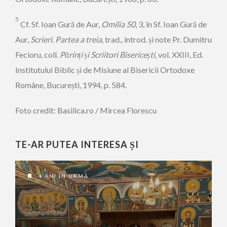
5
Cf. Sf. Ioan Gură de Aur,
Omilia 50
, 3, în Sf. Ioan Gură de
Aur,
Scrieri. Partea a treia
, trad., introd. și note Pr. Dumitru
Fecioru, coll.
Părinți și Scriitori Bisericești
, vol. XXIII, Ed.
Institutului Biblic și de Misiune al Bisericii Ortodoxe
Române, București, 1994, p. 584.
Foto credit: Basilica.ro / Mircea Florescu
TE-AR PUTEA INTERESA ȘI
4 ANI ÎN URMĂ