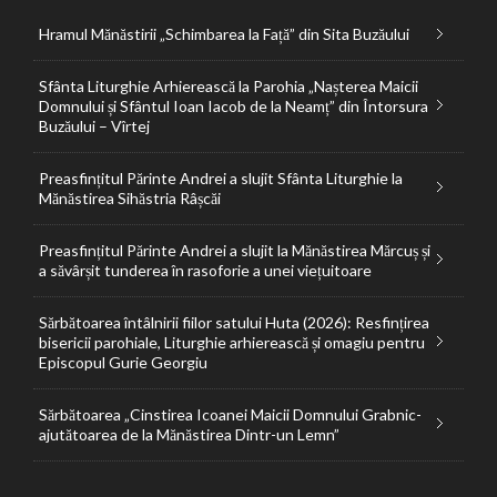
Hramul Mănăstirii „Schimbarea la Față” din Sita Buzăului
Sfânta Liturghie Arhierească la Parohia „Nașterea Maicii
Domnului și Sfântul Ioan Iacob de la Neamț” din Întorsura
Buzăului – Vîrtej
Preasfințitul Părinte Andrei a slujit Sfânta Liturghie la
Mănăstirea Sihăstria Râșcăi
Preasfințitul Părinte Andrei a slujit la Mănăstirea Mărcuș și
a săvârșit tunderea în rasoforie a unei viețuitoare
Sărbătoarea întâlnirii fiilor satului Huta (2026): Resfințirea
bisericii parohiale, Liturghie arhierească și omagiu pentru
Episcopul Gurie Georgiu
Sărbătoarea „Cinstirea Icoanei Maicii Domnului Grabnic-
ajutătoarea de la Mănăstirea Dintr-un Lemn”