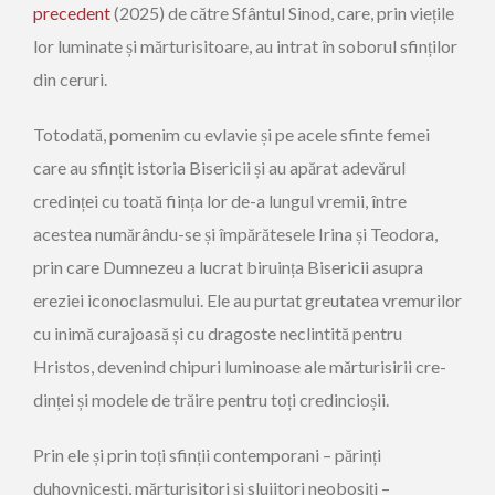
precedent
(2025) de către Sfântul Sinod, care, prin viețile
lor luminate și mărturisitoare, au intrat în soborul sfinților
din ceruri.
Totodată, pomenim cu evlavie și pe acele sfinte femei
care au sfințit istoria Bisericii și au apărat adevărul
credinței cu toată ființa lor de-a lungul vremii, între
acestea numărându-se și împărătesele Irina și Teodora,
prin care Dumnezeu a lucrat biruința Bisericii asupra
ereziei iconoclasmului. Ele au purtat greutatea vremurilor
cu inimă curajoasă și cu dragoste neclintită pentru
Hristos, devenind chipuri luminoase ale mărturisirii cre­
dinței și modele de trăire pentru toți credincioșii.
Prin ele și prin toți sfinții contemporani – părinți
duhovnicești, mărturisitori și slujitori ne­obo­siți –