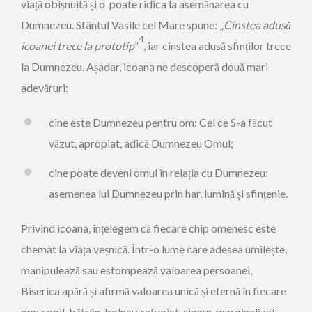
viață obiș­nuită și o poate ridica la asemănarea cu
Dumnezeu. Sfântul ­Vasile cel Mare spune: „
Cinstea adusă
4
icoanei trece la prototip
”
, iar cinstea adusă sfinților trece
la Dumnezeu. Așadar, icoana ne descoperă două mari
adevăruri:
cine este Dumnezeu pentru om: Cel ce S-a făcut
văzut, apropiat, adică Dumnezeu Omul;
cine poate deveni omul în relația cu Dumnezeu:
asemenea lui Dumnezeu prin har, lumină și sfințenie.
Privind icoana, înțelegem că fiecare chip omenesc este
chemat la viața veșnică. Într-o lume care adesea umilește,
manipulează sau estompează valoarea persoanei,
Biserica apără și afirmă valoarea unică și eternă în fiecare
om: copil, bătrân, bolnav, refugiat, singur, marginalizat,