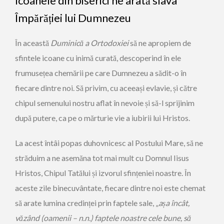
Icoanele din biserici ne arată slava
Împărăției lui Dumnezeu
În această
Duminică a Ortodoxiei
să ne apropiem de
sfintele icoane cu inimă curată, descoperind în ele
frumusețea chemării pe care Dumnezeu a sădit-o în
fiecare dintre noi. Să privim, cu aceeași ­evlavie, și către
chipul semenului nostru aflat în nevoie și să-l sprijinim
după putere, ca pe o mărturie vie a iubirii lui Hristos.
La acest întâi popas duhovnicesc al Postului Mare, să ne
străduim a ne asemăna tot mai mult cu Domnul Iisus
Hristos, Chipul Tatălui și izvorul sfințeniei noastre. În
aceste zile binecuvântate, fiecare dintre noi este chemat
să arate lumina credinței prin faptele sale, „
așa încât,
văzând ­
(oamenii – n.n.) faptele noastre cele bune, să