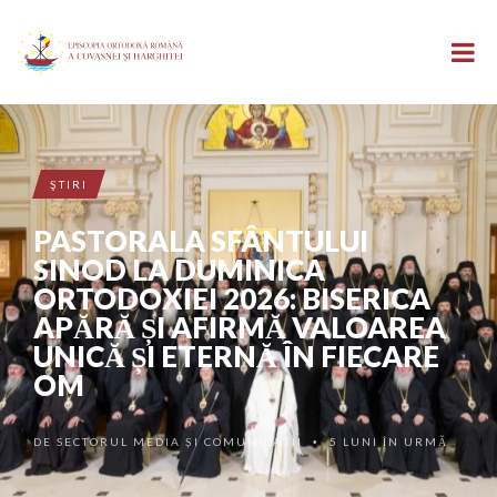
ŞTIRI
PASTORALA SFÂNTULUI
SINOD LA DUMINICA
ORTODOXIEI 2026: BISERICA
APĂRĂ ȘI AFIRMĂ VALOAREA
UNICĂ ȘI ETERNĂ ÎN FIECARE
OM
DE
SECTORUL MEDIA ȘI COMUNICAȚII
5 LUNI ÎN URMĂ
•