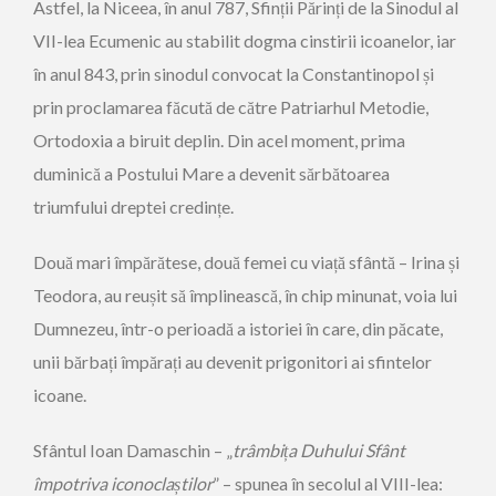
Astfel, la Niceea, în anul 787, Sfinții Părinți de la Sinodul al
VII-lea Ecumenic au stabilit dogma cinstirii icoanelor, iar
în anul 843, prin sinodul convocat la Constantinopol și
prin proclamarea făcută de către Patriarhul Metodie,
Ortodoxia a biruit deplin. Din acel moment, prima
duminică a Postului Mare a devenit sărbătoarea
triumfului dreptei credințe.
Două mari împărătese, două femei cu viață sfântă – Irina și
Teodora, au reușit să împlinească, în chip minunat, voia lui
Dumnezeu, într-o perioadă a istoriei în care, din păcate,
unii bărbați împărați au devenit prigonitori ai sfintelor
icoane.
Sfântul Ioan Damaschin – „
trâmbița Duhului Sfânt
împotriva iconoclaștilor
” – spunea în secolul al VIII-lea: