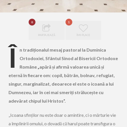
0
1
PARTAJEAZĂ
ÎMI PLACE
Î
n tradiționalul mesaj pastoral la Duminica
Ortodoxiei, Sfântul Sinod al Bisericii Ortodoxe
Române „apără și afirmă valoarea unică și
eternă în fiecare om: copil, bătrân, bolnav, refugiat,
singur, marginalizat, deoarece el este o icoană a lui
Dumnezeu, iar în cei mai smeriți strălucește cu
adevărat chipul lui Hristos”.
„Icoana sfinților nu este doar o amintire, ci o mărturie vie
a împlinirii omului, o dovadă că harul poate transfigura o