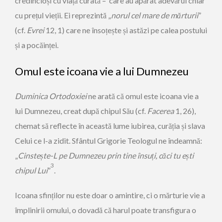
credincioși cu viață curată – care au apărat adevărul chiar
cu prețul vieții. Ei reprezintă „
norul cel mare de mărturii
”
(cf.
Evrei
12, 1) care ne însoțește și astăzi pe calea postului
și a pocăinței.
Omul este icoana vie a lui Dumnezeu
Duminica Ortodoxiei
ne arată că omul este icoana vie a
lui Dumnezeu, creat după chipul Său (cf.
Facerea
1, 26),
chemat să reflecte în această lume iubirea, curăția și slava
Celui ce l-a zidit. Sfântul Grigorie Teologul ne îndeamnă:
„
Cinstește-L pe Dumnezeu prin tine însuți, căci tu ești
3
chipul Lui
”
.
Icoana sfinților nu este doar o amintire, ci o mărturie vie a
împlinirii omului, o dovadă că harul poate transfigura o