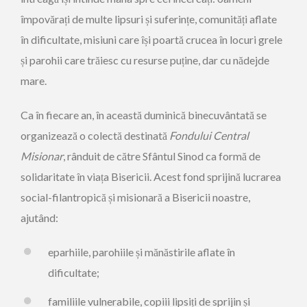
împovărați de multe lipsuri și suferințe, comunități aflate
în dificultate, misiuni care își poartă crucea în locuri grele
și parohii care trăiesc cu resurse puține, dar cu nădejde
mare.
Ca în fiecare an, în această duminică binecuvântată se
organizează o colectă destinată
Fondului Central
Misionar
, rânduit de către Sfântul Sinod ca formă de
solidaritate în viața Bisericii. Acest fond sprijină lucrarea
social-filantropică și misionară a Bisericii noastre,
ajutând:
eparhiile, parohiile și mănăstirile aflate în
dificultate;
familiile vulnerabile, copiii lipsiți de sprijin și