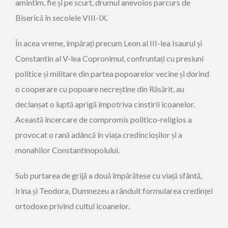
amintim, fie și pe scurt, drumul anevoios parcurs de
Biserică în secolele ­VIII-IX.
În acea vreme, împărați precum Leon al III-lea Isaurul și
Constantin al V-lea Copronimul, confruntați cu presiuni
politice și militare din partea popoarelor vecine și dorind
o cooperare cu popoare necreștine din Răsărit, au
declanșat o luptă aprigă împotriva cinstirii icoanelor.
Această încercare de compromis politico-religios a
provocat o rană adâncă în viața credincioșilor și a
monahilor ­Constantinopolului.
Sub purtarea de grijă a două împărătese cu viață sfântă,
Irina și Teodora, Dumnezeu a rânduit formularea credinței
ortodoxe privind cultul icoanelor.