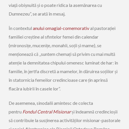
viață obișnuită și o poate ridica la asemănarea cu
Dumnezeu”, se arată în mesaj.
În contextul
anului omagial-comemorativ
al pastorației
familiei creștine al sfintelor femei din calendar
(mironosițe, mucenițe, monahii, soții și mame), se
menționează că „suntem chemați să privim cu mai multă
atenție la demnitatea chipului omenesc luminat de har: în
familie, în jertfa discretă a mamelor, în dăruirea soțiilor și
în statornicia femeilor credincioase care țin aprinsă
flacăra iubirii în casele lor”.
De asemenea, sinodalii amintesc de colecta
pentru
Fondul Central Misionar
și îndeamnă credincioșii
să contribuie la susținerea activităților misionar-pastorale
și social-filantropice ale Bisericii Ortodoxe Române.