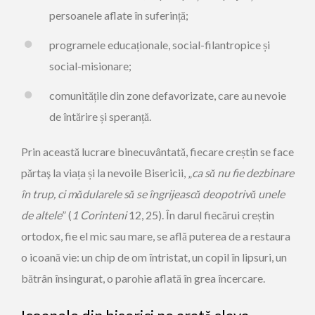
persoanele aflate în suferință;
programele educaționale, social-filantropice și
social-misionare;
comunitățile din zone defavorizate, care au nevoie
de întărire și speranță.
Prin această lucrare binecuvântată, fiecare creștin se face
părtaş la viața și la nevoile Bisericii, „
ca să nu fie dezbinare
în trup, ci mădularele să se îngrijească deopotrivă unele
de altele
” (
1 Corinteni
12, 25). În darul fiecărui creștin
ortodox, fie el mic sau mare, se află puterea de a restaura
o icoană vie: un chip de om întristat, un copil în lipsuri, un
bătrân însingurat, o parohie aflată în grea încercare.