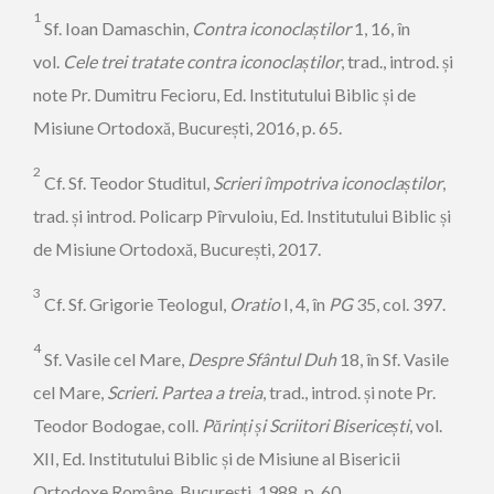
1
Sf. Ioan Damaschin,
Contra iconoclaștilor
1, 16, în
vol.
Cele trei tratate contra icono­claș­tilor
, trad., introd. și
note Pr. Dumitru Fecioru, Ed. Institutului Biblic și de
Misiune Ortodoxă, București, 2016, p. 65.
2
Cf. Sf. Teodor Studitul,
Scrieri împotriva iconoclaștilor
,
trad. și introd. Policarp Pîrvuloiu, Ed. Institutului Biblic și
de Misiune Ortodoxă, București, 2017.
3
Cf. Sf. Grigorie Teologul,
Oratio
I, 4, în
PG
35, col. 397.
4
Sf. Vasile cel Mare,
Despre Sfântul Duh
18, în Sf. Vasile
cel Mare,
Scrieri. Partea a treia
, trad., introd. și note Pr.
Teodor Bodogae, coll.
Părinți și Scriitori Bisericești
, vol.
XII, Ed. Institutului Biblic și de Misiune al Bisericii
Ortodoxe Române, București, 1988, p. 60.