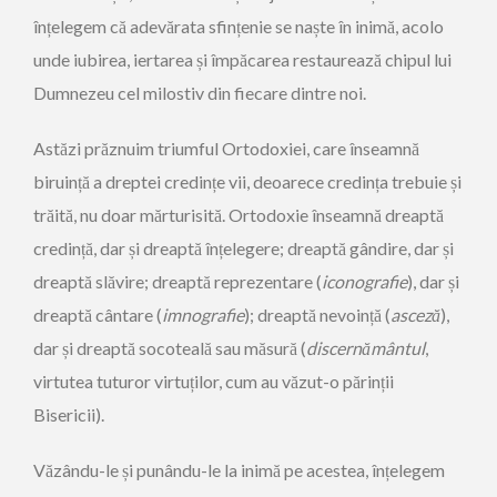
înțelegem că adevărata sfin­țenie se naște în inimă, acolo
unde iubirea, iertarea și împăcarea restaurează chipul lui
Dumnezeu cel milostiv din fiecare dintre noi.
Astăzi prăznuim triumful Ortodoxiei, care înseamnă
biruință a dreptei credințe vii, deoarece credința trebuie și
trăită, nu doar mărturisită. Ortodoxie înseamnă dreaptă
credință, dar și dreaptă înțelegere; dreaptă gândire, dar și
dreaptă slăvire; dreaptă reprezentare (
iconografie
), dar și
dreaptă cântare (
imnografie
); dreaptă nevoință (
asceză
),
dar și dreaptă socoteală sau măsură (
discernământul
,
virtutea tuturor virtu­ților, cum au văzut-o părinții
Bisericii).
Văzându-le și punându-le la inimă pe acestea, înțelegem