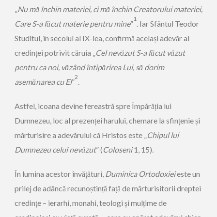
„
Nu mă închin materiei, ci mă închin Creatorului materiei,
1
Care S-a făcut materie pentru mine
”
. Iar Sfântul Teodor
Studitul, în secolul al IX-lea, confirmă același adevăr al
credinței potrivit căruia „
Cel nevăzut S-a făcut văzut
pentru ca noi, văzând întipărirea Lui, să dorim
2
asemănarea cu El
”
.
Astfel, icoana devine fereastră spre Împărăția lui
Dumnezeu, loc al prezenței harului, chemare la sfințenie și
mărturisire a adevărului că Hristos este „
Chipul lui
Dumnezeu celui nevăzut
” (
Coloseni
1, 15).
În lumina acestor învățături,
Duminica Ortodoxiei
este un
prilej de adâncă recunoștință față de mărturisitorii dreptei
credințe – ierarhi, monahi, teologi și mulțime de