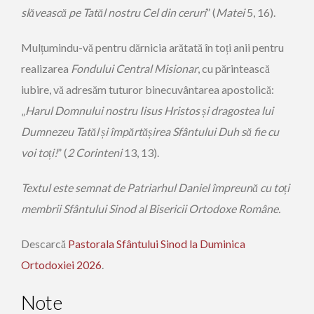
slăvească pe Tatăl nostru Cel din ceruri
” (
Matei
5, 16).
Mulțumindu-vă pentru dărnicia arătată în toți anii pentru
realizarea
Fondului Central Misionar
, cu părintească
iubire, vă adresăm tuturor binecuvântarea apostolică:
„
Harul Domnului nostru Iisus Hristos și dragostea lui
Dumnezeu Tatăl și împărtășirea Sfântului Duh să fie cu
voi toți!
” (
2 Corinteni
13, 13).
Textul este semnat de Patriarhul Daniel împreună cu toți
membrii Sfântului Sinod al Bisericii Ortodoxe Române.
Descarcă
Pastorala Sfântului Sinod la Duminica
Ortodoxiei 2026
.
Note