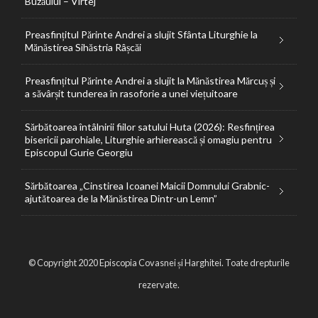
Buzăului – Vîrtej
Preasfințitul Părinte Andrei a slujit Sfânta Liturghie la
Mănăstirea Sihăstria Râșcăi
Preasfințitul Părinte Andrei a slujit la Mănăstirea Mărcuș și
a săvârșit tunderea în rasoforie a unei viețuitoare
Sărbătoarea întâlnirii fiilor satului Huta (2026): Resfințirea
bisericii parohiale, Liturghie arhierească și omagiu pentru
Episcopul Gurie Georgiu
Sărbătoarea „Cinstirea Icoanei Maicii Domnului Grabnic-
ajutătoarea de la Mănăstirea Dintr-un Lemn”
© Copyright 2020 Episcopia Covasnei și Harghitei. Toate drepturile
rezervate.