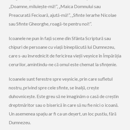
„Doamne, miluiește-mă!”, „Maica Domnului sau
Preacurată ­Fecioară, ajută-mă!”, „Sfinte ­Ierarhe ­Nicolae
sau Sfinte Gheor­ghe, roagă-te pentru noi!”.
Icoanele ne pun în față scene din Sfânta Scriptură sau
chipuri de persoane cu viață bineplăcută lui Dumnezeu,
care s-au învrednicit de fericirea vieții veșnice în Împărăția
cerurilor, amintindu-ne că omul este chemat la sfințenie.
Icoanele sunt ferestre spre veșnicie, prin care sufletul
nostru, privind spre cele sfinte, se înalță, crește
duhovnicește. Este greu să ne imaginăm o casă de creștin
dreptmăritor sau o biserică în care să nu fie nici o icoană.
Un asemenea spațiu ar fi ca un deșert, un loc pustiu, fără
Dumnezeu.