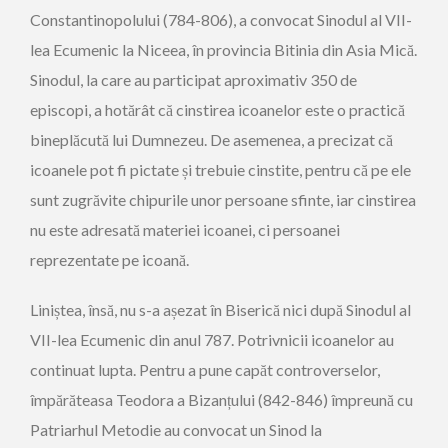
Constantinopolului (784-806), a convocat Sinodul al VII-
lea Ecumenic la Niceea, în provincia Bitinia din Asia Mică.
Sinodul, la care au participat aproximativ 350 de
episcopi, a hotărât că cinstirea icoanelor este o practică
bineplăcută lui Dumnezeu. De asemenea, a precizat că
icoanele pot fi pictate și trebuie cinstite, pentru că pe ele
sunt zugrăvite chipurile unor persoane sfinte, iar cinstirea
nu este adresată materiei icoanei, ci persoanei
reprezentate pe icoană.
Liniștea, însă, nu s-a așezat în Biserică nici după Sinodul al
VII-lea Ecumenic din anul 787. Potrivnicii icoanelor au
continuat lupta. Pentru a pune capăt controverselor,
împărăteasa Teodora a Bizanțului (842-846) împreună cu
Patriarhul Metodie au convocat un Sinod la