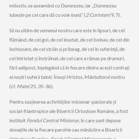
milostiv, se aseamănă cu Dumnezeu, iar „Dumnezeu
iubește pe cel care dă cu voie bună” (
2 Corinteni
9, 7).
Să nu uităm de semenul nostru care este în lipsuri, de cel
flămând, de cel gol, de cel însetat, de cel bolnav, de cel din
închisoare, de cel străin și pribeag, de cel în suferință, de
cel întristat și înstrăinat, de cel care a rămas pe drumuri,
fără adăpost, înțelegând că în fiecare dintre acești confrați
ai noștri suferă tainic Însuși Hristos, Mântuitorul nostru
(cf.
Matei
25, 35-36).
Pentru susținerea activităților misionar-pastorale și
social-filantropice ale Bisericii Ortodoxe Române, a fost
instituit
Fondul Central Misionar
, în care sunt depuse
donațiile de la fiecare parohie sau mănăstire a Bisericii
Ortodoxe Române.
Fondul Central Misionar
este o