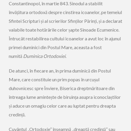
Constantinopol, în martie 843. Sinodul a stabilit
învățătura ortodoxă despre cinstirea icoanelor, pe temeiul
Sfintei Scripturi și al scrierilor Sfinților Părinți, și a declarat
valabile toate hotărârile celor șapte Sinoade Ecumenice.
Întrucât restabilirea cultului icoanelor a avut loc în ajunul
primei duminici din Postul Mare, aceasta a fost
numită
Duminica Ortodoxiei
.
De atunci, în fiecare an, în prima duminică din Postul
Mare, care constituie un prim popas în urcușul
duhovnicesc spre Înviere, Biserica dreptmăritoare din
întreaga lume amintește de biruința asupra iconoclaștilor
și aduce un omagiu celor care au luptat pentru dreapta
credință.
Cuvântul „Ortodoxie” înseamnă „dreaptă credință” sau