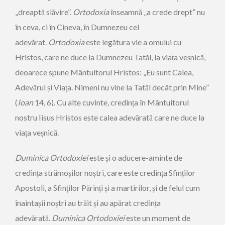
„dreaptă slăvire”.
Ortodoxia
înseamnă „a crede drept” nu
în ceva, ci în Cineva, în Dumnezeu cel
adevărat.
Ortodoxia
este legătura vie a omului cu
Hristos, care ne duce la Dumnezeu Tatăl, la viața veșnică,
deoarece spune Mântuitorul Hristos: „Eu sunt Calea,
Adevărul și Viața. Nimeni nu vine la Tatăl decât prin Mine”
(
Ioan
14, 6). Cu alte cuvinte, credința în Mântuitorul
nostru ­Iisus Hristos este calea adevărată care ne duce la
viața veșnică.
Duminica Ortodoxiei
este și o aducere-aminte de
credința stră­moșilor noștri, care este credința Sfinților
Apostoli, a Sfinților Părinți și a martirilor, și de felul cum
înaintașii noștri au trăit și au apărat credința
adevărată.
Duminica Ortodoxiei
este un moment de