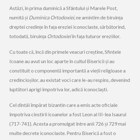
Astăzi, în prima duminică a Sfântului și Marele Post,
numită și
Duminica Ortodoxiei
, ne amintim de biruința
dreptei credințe în fața ereziei iconoclaste, sărbătorind,
totodată, biruința
Ortodoxiei
în fața tuturor ereziilor.
Cu toate că, încă din primele veacuri creștine, Sfintele
Icoane au avut un loc aparte în cultul Bisericii și au
constituit o componentă importantă a vieții religioase a
credincioșilor, au existat voci care le-au respins, devenind
luptători aprigi împotriva lor, adică iconoclaști.
Cel dintâi împărat bizantin care a emis acte oficiale
împotriva cinstirii icoanelor a fost Leon al III-lea Isaurul
(717-741). Acesta a promulgat între anii 726 și 729 mai
multe decrete iconoclaste. Pentru Biserică a fost o