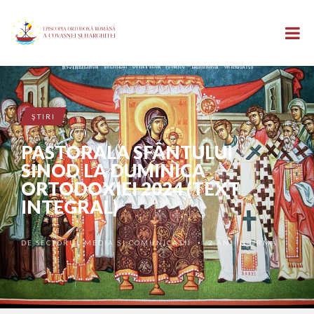
ŞTIRI
PASTORALA SFÂNTULUI
SINOD LA DUMINICA
ORTODOXIEI 2024 (TEXT
INTEGRAL)
DE
SECTORUL MEDIA ȘI COMUNICAȚII
2 ANI ÎN URMĂ
•