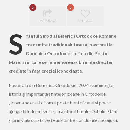
3
2
PARTAJEAZĂ
ÎMI PLACE
S
fântul Sinod al Bisericii Ortodoxe Române
transmite tradiționalul mesaj pastoral la
Duminica Ortodoxiei, prima din Postul
Mare, zi în care se rememorează biruința dreptei
credințe în fața ereziei iconoclaste.
Pastorala din Duminica Ortodoxiei 2024 reamintește
istoria și importanța sfintelor icoane în Ortodoxie.
„Icoana ne arată că omul poate birui păcatul și poate
ajunge la îndumnezeire, cu ajutorul harului Duhului Sfânt
și prin viață curată”, este una dintre concluziile mesajului.