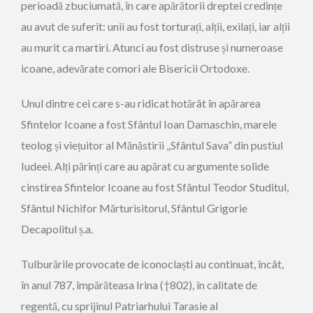
perioadă zbuciumată, în care apărătorii dreptei credințe
au avut de suferit: unii au fost torturați, alții, exilați, iar alții
au murit ca martiri. Atunci au fost distruse și ­numeroase
icoane, adevărate comori ale Bisericii Ortodoxe.
Unul dintre cei care s-au ridicat hotărât în apărarea
Sfintelor Icoane a fost Sfântul Ioan Damaschin, marele
teolog și viețuitor al Mănăstirii „Sfântul Sava” din pustiul
Iudeei. Alți părinți care au apărat cu argumente solide
cinstirea Sfintelor Icoane au fost Sfântul Teodor Studitul,
Sfântul Nichifor Mărturisitorul, Sfântul Grigorie
Decapolitul ș.a.
Tulburările provocate de icono­claști au continuat, încât,
în anul 787, împărăteasa Irina (†802), în calitate de
regentă, cu sprijinul Patriarhului Tarasie al