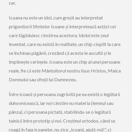
cer.
Icoana nu este un idol, cum greșit au interpretat
prigonitorii Sfintelor Icoane și interpretează astăzi cei
care tăgăduiesc cinstirea acestora. Idolul este zeul
inventat, care nu există în realitate, un chip cioplit la care
se închinau păgânii, crezând că acesta le ascultă și le
împlinește cerințele. Icoana este un chip al unei persoane
reale, fie că este Mântuitorul nostru Iisus Hristos, Maica
Domnului sau sfinții lui Dumnezeu.
Între icoană și persoana zugrăvită pe ea există o legătură
duhovnicească, iar noi cinstim nu materia (lemnul sau
pânza), ci persoana pictată, stabilindu-se o legătură
tainică între prototip și noi. Creștinul ortodox, când se
roagă în fața icoanelor, nu zice „icoană, ajută-mă!”, ci