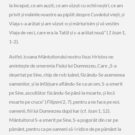
la început, ce am auzit, ce am văzut cu ochii noștri, ce am
privit și mâinile noastre au pipăit despre Cuvântul vieții, și
Viața s-a arătat și am văzut-o și mărturisim și vă vestim
Viața de veci, care era la Tatăl și s-a arătat nouă” (
1 Ioan
1,
1-2).
Astfel, icoana Mântuitorului nostru Iisus Hristos ne
amintește de smerenia Fiului lui Dumnezeu, Care „S-a
deșertat pe Sine, chip de rob luând, făcându-Se asemenea
oamenilor, și la înfățișare aflându-Se ca un om, S-a smerit
pe Sine, ascultător făcându-Se până la moarte, și încă
moarte pe cruce” (
Filipeni
2, 7), pentru a ne face pe noi,
oamenii, fiii lui Dumnezeu după har (cf.
Ioan
1, 12).
Mântuitorul S-a smerit pe Sine, S-a pogorât din cer pe
pământ, pentru ca pe oameni să-i ridice de pe pământ la