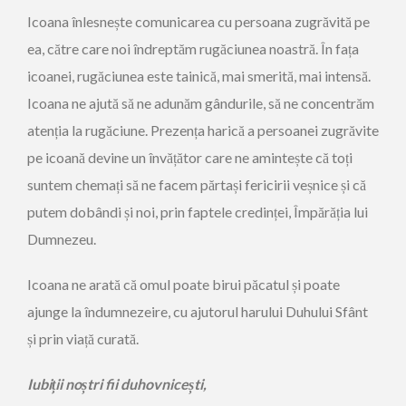
Icoana înlesnește comunicarea cu persoana zugrăvită pe
ea, către care noi îndreptăm rugăciunea noastră. În fața
icoanei, rugăciunea este tainică, mai smerită, mai intensă.
Icoana ne ajută să ne adunăm gândurile, să ne concentrăm
atenția la rugăciune. Pre­zența harică a persoanei zugrăvite
pe icoană devine un învățător care ne amintește că toți
suntem chemați să ne facem părtași fericirii veșnice și că
putem dobândi și noi, prin faptele credinței, Împărăția lui
Dumnezeu.
Icoana ne arată că omul poate birui păcatul și poate
ajunge la îndumnezeire, cu ajutorul harului Duhului Sfânt
și prin viață curată.
Iubiții noștri fii duhovnicești,