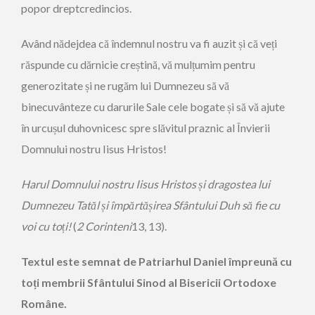
popor dreptcredincios.
Având nădejdea că îndemnul nostru va fi auzit și că veți
răspunde cu dărnicie creștină, vă mulțumim pentru
generozitate și ne rugăm lui Dumnezeu să vă
binecuvânteze cu darurile Sale cele bogate și să vă ajute
în urcușul duhovnicesc spre slăvitul praznic al Învierii
Domnului nostru Iisus Hristos!
Harul Domnului nostru Iisus Hristos și dragostea lui
Dumnezeu Tatăl și împărtășirea Sfântului Duh să fie cu
voi cu toți!
(
2 Corinteni
13, 13).
Textul este semnat de Patriarhul Daniel împreună cu
toți membrii Sfântului Sinod al Bisericii Ortodoxe
Române.