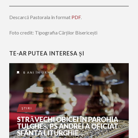
Descarcă Pastorala în format
PDF
.
Foto credit: Tipografia Cărților Bisericești
TE-AR PUTEA INTERESA ȘI
8 ANI ÎN URMĂ
ŞTIRI
STRĂVECHI OBICEI ÎN PAROHIA
TULGHEȘ. PS ANDREI A OFICIAT
SFÂNTA LITURGHIE....