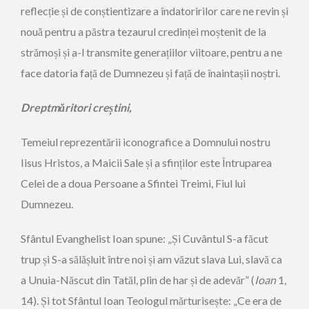
reflecție și de conștientizare a îndatoririlor care ne revin și
nouă pentru a păstra tezaurul credinței moștenit de la
strămoși și a-l transmite gene­rațiilor viitoare, pentru a ne
face datoria față de Dumnezeu și față de înaintașii noștri.
Dreptmăritori creștini,
Temeiul reprezentării iconografice a Domnului nostru
Iisus Hristos, a Maicii Sale și a sfinților este Întruparea
Celei de a doua Persoane a Sfintei Treimi, Fiul lui
Dumnezeu.
Sfântul Evanghelist Ioan spune: „Și Cuvântul S-a făcut
trup și S-a sălășluit între noi și am văzut slava Lui, slavă ca
a Unuia-Născut din Tatăl, plin de har și de adevăr” (
Ioan
1,
14). Și tot Sfântul Ioan Teologul mărturisește: „Ce era de