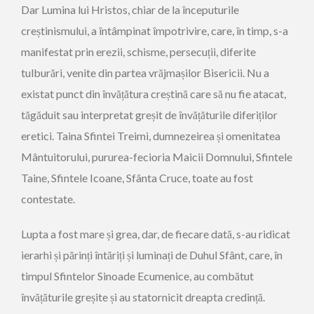
Dar Lumina lui Hristos, chiar de la începuturile
creștinismului, a întâmpinat împotrivire, care, în timp, s-a
manifestat prin erezii, schisme, persecuții, diferite
tulburări, venite din partea vrăjma­șilor Bisericii. Nu a
existat punct din învățătura creștină care să nu fie atacat,
tăgăduit sau interpretat greșit de învățăturile dife­riților
eretici. Taina Sfintei Treimi, dumnezeirea și omenitatea
Mântuitorului, pururea-fecioria Maicii Domnului, Sfintele
Taine, Sfintele Icoane, Sfânta Cruce, toate au fost
contestate.
Lupta a fost mare și grea, dar, de fiecare dată, s-au ridicat
ierarhi și părinți întăriți și luminați de Duhul Sfânt, care, în
timpul Sfintelor Sinoade Ecumenice, au combătut
învățăturile greșite și au statornicit dreapta credință.