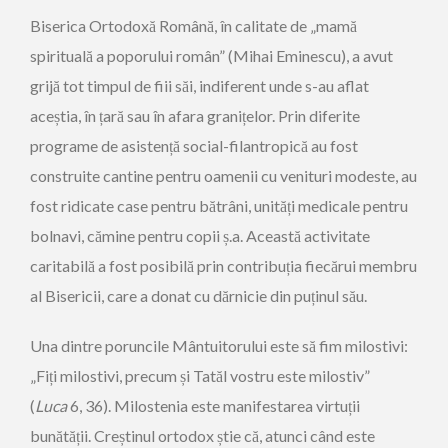
Biserica Ortodoxă Română, în calitate de „mamă
spirituală a poporului român” (Mihai Eminescu), a avut
grijă tot timpul de fiii săi, indiferent unde s-au aflat
aceștia, în țară sau în afara granițelor. Prin diferite
programe de asis­tență social-filantropică au fost
construite cantine pentru oamenii cu venituri modeste, au
fost ridicate case pentru bătrâni, unități medicale pentru
bolnavi, cămine pentru copii ș.a. Această activitate
caritabilă a fost posibilă prin contribuția fiecărui membru
al Bisericii, care a donat cu dărnicie din puținul său.
Una dintre poruncile Mântuitorului este să fim milostivi:
„Fiți milostivi, precum și Tatăl vostru este milostiv”
(
Luca
6, 36). Milostenia este manifestarea virtuții
bunătății. Creștinul ortodox știe că, atunci când este