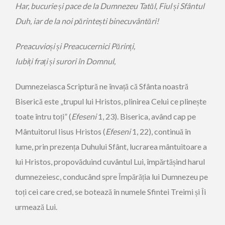
Har, bucurie și pace de la Dumnezeu Tatăl, Fiul și Sfântul
Duh,
iar de la noi părintești binecuvântări!
Preacuvioși și Preacucernici Părinți,
Iubiți frați și surori în Domnul,
Dumnezeiasca Scriptură ne învață că Sfânta noastră
Biserică este „trupul lui Hristos, plinirea Celui ce plinește
toate întru toți” (
Efeseni
1, 23). Biserica, având cap pe
Mân­tuitorul Iisus Hristos (
Efeseni
1, 22), continuă în
lume, prin prezența Duhului Sfânt, lucrarea mântuitoare a
lui Hristos, propovăduind cuvântul Lui, împăr­tășind harul
dumnezeiesc, conducând spre Împărăția lui Dumnezeu pe
toți cei care cred, se botează în numele Sfintei Treimi și Îi
urmează Lui.