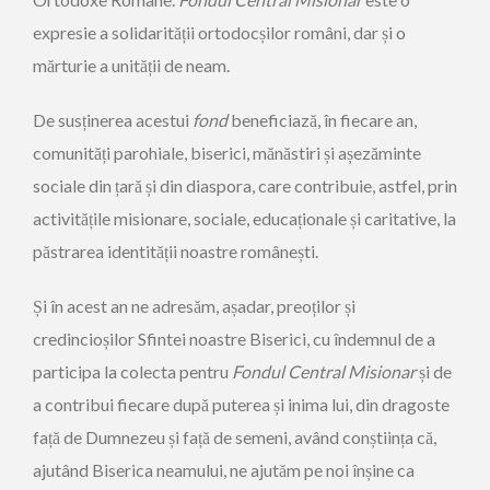
expresie a solidarității ortodocșilor români, dar și o
mărturie a unității de neam.
De susținerea acestui
fond
beneficiază, în fiecare an,
comu­nități parohiale, biserici, mănăstiri și așezăminte
sociale din țară și din diaspora, care contribuie, astfel, prin
activitățile misionare, sociale, educaționale și caritative, la
păstrarea identității noastre românești.
Și în acest an ne adresăm, așadar, preoților și
credincioșilor Sfintei noastre Biserici, cu îndemnul de a
participa la colecta pentru
Fondul Central Misionar
și de
a contribui fiecare după puterea și inima lui, din dragoste
față de Dumnezeu și față de semeni, având conștiința că,
ajutând Biserica neamului, ne ajutăm pe noi înșine ca