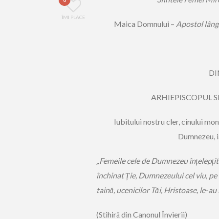
ÎMI PLACE
Maica Domnului –
Apostol lâng
DI
ARHIEPISCOPUL S
Iubitului nostru cler, cinului mon
Dumnezeu, ia
„Femeile cele de Dumnezeu înțelepțite
închinat Ție, Dumnezeului cel viu, pe 
taină, ucenicilor Tăi, Hristoase, le-au 
(Stihiră din Canonul Învierii)