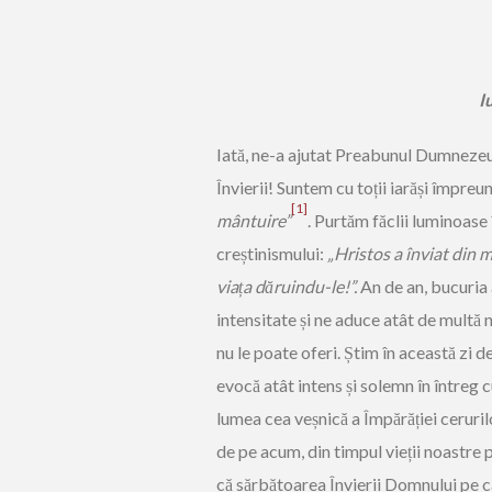
I
Iată, ne-a ajutat Preabunul Dumnezeu ș
Învierii! Suntem cu toții iarăși împreu
[1]
mântuire”
. Purtăm făclii luminoase 
creștinismului:
„Hristos a înviat din 
viața dăruindu-le!”.
An de an, bucuria 
intensitate și ne aduce atât de multă n
nu le poate oferi. Știm în această zi 
evocă atât intens și solemn în întreg cu
lumea cea veșnică a Împărăției ceruri
de pe acum, din timpul vieții noastre p
că sărbătoarea Învierii Domnului pe c