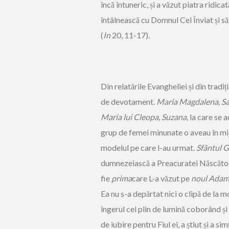
încă întuneric, și a văzut piatra ridic
întâlnească cu Domnul Cel Înviat și s
(
In
20, 11-17).
Din relatările Evangheliei și din tradiț
de devotament.
Maria Magdalena, Sa
Maria lui Cleopa, Suzana
, la care se
grup de femei minunate o aveau în mijl
modelul pe care l-au urmat.
Sfântul G
dumnezeiască a Preacuratei Născăto
fie
prima
care L-a văzut pe
noul Ada
Ea nu s-a depărtat nici o clipă de la
îngerul cel plin de lumină coborând și 
de iubire pentru Fiul ei, a știut și a sim