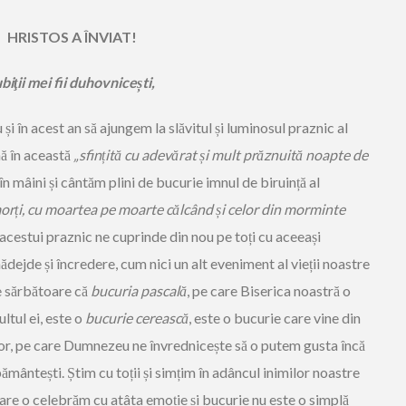
HRISTOS A ÎNVIAT!
ubiţii mei fii duhovnicești,
i în acest an să ajungem la slăvitul și luminosul praznic al
nă în această
„sfințită cu adevărat și mult prăznuită noapte de
în mâini și cântăm plini de bucurie imnul de biruință al
morți, cu moartea pe moarte călcând și celor din morminte
acestui praznic ne cuprinde din nou pe toți cu aceeași
ădejde și încredere, cum nici un alt eveniment al vieții noastre
de sărbătoare că
bucuria pascală
, pe care Biserica noastră o
ltul ei, este o
bucurie cerească
, este o bucurie care vine din
lor, pe care Dumnezeu ne învrednicește să o putem gusta încă
ământești. Știm cu toții și simțim în adâncul inimilor noastre
are o celebrăm cu atâta emoție și bucurie nu este o simplă