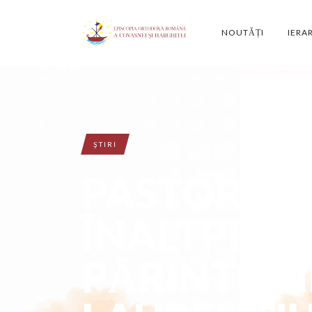
NOUTĂȚI
IERA
ŞTIRI
PASTORAL
ÎNALTPREA
PĂRINTE M