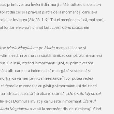
e au primit vestea Învierii din morți a Mântuitorului de la
un
gorât din cer și a prăvălit piatra de la mormânt și care le-a
nicilor Învierea (
Mt
28, 1-9). Tot el menționează că, mai apoi,
t lor, iar ele s-au închinat Lui
„cuprinzând picioarele
ă pe
Maria Magdalena
, pe
Maria
, mama lui Iacov, și
e-dimineață, în prima zi a săptămânii, au cumpărat miresme și
sus. Ele însă, intrând în mormântul gol, au primit vestea
șmânt alb, care le-a îndemnat să meargă să vestească și
morți și că va merge în Galileea, unde Îl vor putea vedea
că femeile mironosițe au găsit gol mormântul și doi tineri
e-au adresat această întrebare retorică:
„De ce căutați pe cel
du-le că Domnul a înviat și că nu este în mormânt.
Sfântul
Maria Magdalena
a venit la mormânt dis-de-dimineață, fiind