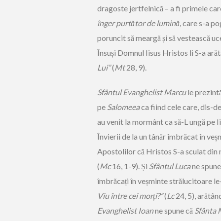
dragoste jertfelnică – a fi primele car
înger purtător de lumină
, care s-a po
poruncit să meargă și să vestească uce
Însuși Domnul Iisus Hristos li S-a arăta
Lui”
(
Mt
28, 9).
Sfântul Evanghelist Marcu
le prezint
pe
Salomeea
ca fiind cele care, dis-d
au venit la mormânt ca să-L ungă pe Ii
Învierii de la un tânăr îmbrăcat în ve
Apostolilor că Hristos S-a sculat din 
(
Mc
16, 1-9). Și
Sfântul Luca
ne spune 
îmbrăcați în veșminte strălucitoare l
Viu între cei morți?”
(
Lc
24, 5), arătân
Evanghelist Ioan
ne spune că
Sfânta