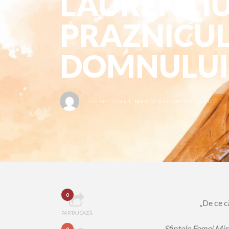
LAURENȚIU
PRAZNICUL 
DOMNULUI 
DE
SECTORUL MEDIA ȘI COMUNICAȚII
0
„De ce că
PARTAJEAZĂ
Sfintele Femei Miron
0