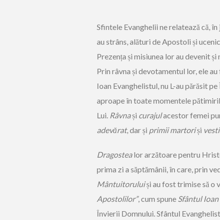
Sfintele Evanghelii ne relatează că, în j
au strâns, alături de Apostoli și ucenic
Prezența și misiunea lor au devenit și
Prin râvna și devotamentul lor, ele au 
Ioan Evanghelistul, nu L-au părăsit pe
aproape în toate momentele pătimirilor
Lui.
Râvna
și
curajul
acestor femei pur
adevărat
, dar și
primii martori
și
vesti
Dragostea
lor arzătoare pentru Hrist
prima zi a săptămânii, în care, prin v
Mântuitorului
și au fost trimise să o 
Apostolilor”
, cum spune
Sfântul Ioan
Învierii Domnului. Sfântul Evanghelist