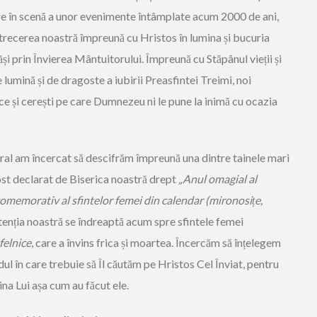
ere în scenă a unor evenimente întâmplate acum 2000 de ani,
, trecerea noastră împreună cu Hristos în lumina și bucuria
ăși prin Învierea Mântuitorului. Împreună cu Stăpânul vieții și
e lumină și de dragoste a iubirii Preasfintei Treimi, noi
ce și cerești pe care Dumnezeu ni le pune la inimă cu ocazia
oral am încercat să descifrăm împreună una dintre tainele mari
fost declarat de Biserica noastră drept
„Anul omagial al
omemorativ al sfintelor femei din calendar (mironosițe,
tenția noastră se îndreaptă acum spre sfintele femei
tfelnice
, care a învins frica și moartea. Încercăm să înțelegem
dul în care trebuie să Îl căutăm pe Hristos Cel Înviat, pentru
ina Lui așa cum au făcut ele.