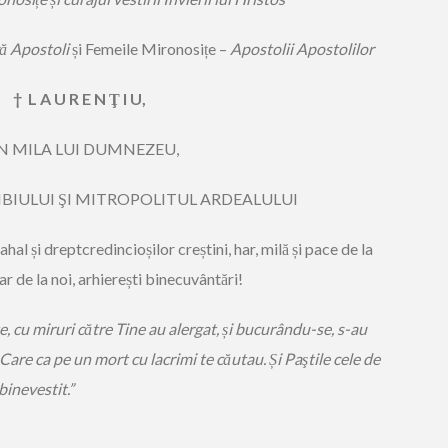
ă Apostoli
și Femeile Mironosițe –
Apostolii Apostolilor
† L A U R E N Ţ I U,
N MILA LUI DUMNEZEU,
IBIULUI ŞI MITROPOLITUL ARDEALULUI
ahal și dreptcredincioșilor creștini, har, milă și pace de la
r de la noi, arhierești binecuvântări!
, cu miruri către Tine au alergat, și bucurându-se, s-au
Care ca pe un mort cu lacrimi te căutau. Și Paştile cele de
binevestit.”