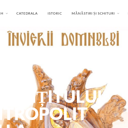
RH
CATEDRALA
ISTORIC
MĂNĂSTIRI ȘI SCHITURI
A
SFINȚITULUI
ITROPOLIT