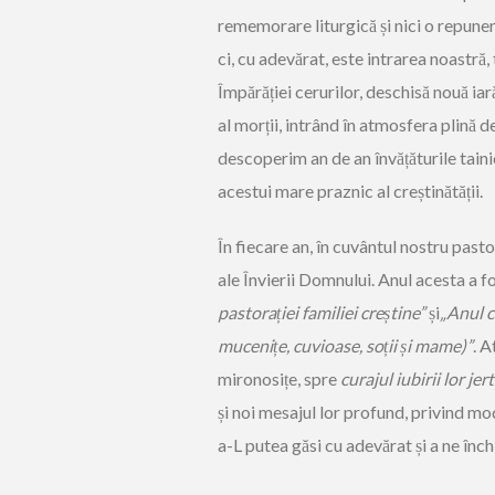
rememorare liturgică și nici o repun
ci, cu adevărat, este intrarea noastră
Împărăției cerurilor, deschisă nouă iar
al morții, intrând în atmosfera plină d
descoperim an de an învățăturile taini
acestui mare praznic al creștinătății.
În fiecare an, în cuvântul nostru past
ale Învierii Domnului. Anul acesta a 
pastorației familiei creștine”
și
„Anul c
mucenițe, cuvioase, soții și mame)”
. A
mironosițe, spre
curajul iubirii lor jer
și noi mesajul lor profund, privind mo
a-L putea găsi cu adevărat și a ne înch