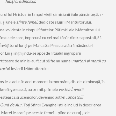
Iubiți credincioși,
urul lui Hristos, în timpul vieții și misiunii Sale pământești, s-
i, și unele
sfinte femei
, dedicate slujirii Mântuitorului.
 mai evidente în timpul Sfintelor Pătimiri ale Mântuitorului.
fost cele care, împreună cu cel mai tânăr dintre apostoli, Sf.
 Învățătorul lor și pe Maica Sa Preacurată, rămânându-I
 Lui și îngrijindu-se apoi de ritualul îngropării
tătoare de mir le-au făcut să fie nu numai
martori ai morții cu
tori
ai Învierii Mântuitorului.
os le-a adus în acel moment la mormânt, dis-de-dimineață, în
edere îngerească, au primit primele
vestea Învierii
vestească și ucenicilor, devenind astfel
„apostolii
 Gură de Aur
. Toți Sfinții Evangheliști le includ în descrierea
 Matei le arată pe aceste femei – pline de curaj și de