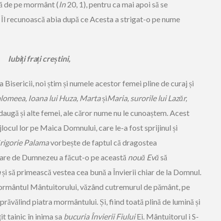
ată de pe mormânt (
In
20, 1), pentru ca mai apoi să se
ă Îl recunoască abia după ce Acesta a strigat-o pe nume
Iubiți frați creștini,
ia Bisericii, noi știm și numele acestor femei pline de curaj și
lomeea, Ioana lui Huza, Marta
și
Maria, surorile lui Lazăr,
 adaugă și alte femei, ale căror nume nu le cunoaștem. Acest
ocul lor pe Maica Domnului, care le-a fost sprijinul și
rigorie Palama
vorbește de faptul că dragostea
are de Dumnezeu a făcut-o pe această
nouă Evă
să
m
și să primească vestea cea bună a Învierii chiar de la Domnul.
 mormântul Mântuitorului, văzând cutremurul de pământ, pe
prăvălind piatra mormântului. Și, fiind toată plină de lumină și
țit tainic în inima sa
bucuria Învierii Fiului
Ei. Mântuitorul i S-