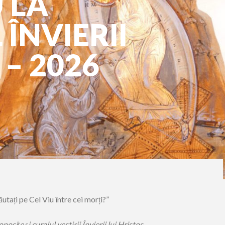
 LA
ÎNVIERII
– 2026
utați pe Cel Viu între cei morți?”
osițe și curajul vestirii Învierii lui Hristos