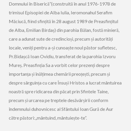
Domnului în Biserică”(construită în anul 1976-1978 de
trimisul Episopiei de Alba Iulia, Ieromonahul Serafim
Măciucă, fiind sfințită în 28 august 1989 de Preasfințitul
de Alba, Emilian Birdaș) din parohia Bălan, fostă minieră,
care a adunat sute de credincioși, precum și autorități
locale, veniți pentru a-și cunoaște noul păstor sufletesc,
Pr.Bidașcă Ioan Ovidiu, transferat de la parohia Izvoru
Mureș. Preasfinția Sa a vorbit celor prezenți despre
importanța și înălțimea chemării preoțești, precum și
despre sârguința cu care Însuși Hristos a lucrat mântuirea
noastră spre ridicarea din păcat prin Sfintele Taine,
precum și urcarea pe treptele desăvârșirii conform
îndemnului duhovnicesc al Sfântului Ioan Gură de Aur
către păstori:,,mântuind, mântuiește-te”.