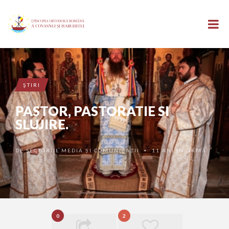
ŞTIRI
PASTOR, PASTORATIE SI
SLUJIRE.
DE
SECTORUL MEDIA ȘI COMUNICAȚII
11 ANI ÎN URMĂ
•
0
2