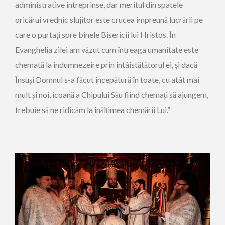
administrative întreprinse, dar meritul din spatele
oricărui vrednic slujitor este crucea împreună lucrării pe
care o purtați spre binele Bisericii lui Hristos. În
Evanghelia zilei am văzut cum întreaga umanitate este
chemată la îndumnezeire prin întâistătătorul ei, și dacă
Însuși Domnul s-a făcut începătură în toate, cu atât mai
mult și noi, icoană a Chipului Său fiind chemați să ajungem,
trebuie să ne ridicăm la înălțimea chemării Lui.”