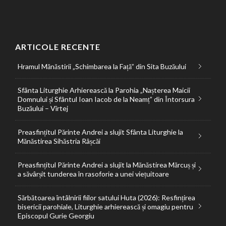
ARTICOLE RECENTE
Hramul Mănăstirii „Schimbarea la Față” din Sita Buzăului
Sfânta Liturghie Arhierească la Parohia „Nașterea Maicii
Domnului și Sfântul Ioan Iacob de la Neamț” din Întorsura
Buzăului – Vîrtej
Preasfințitul Părinte Andrei a slujit Sfânta Liturghie la
Mănăstirea Sihăstria Râșcăi
Preasfințitul Părinte Andrei a slujit la Mănăstirea Mărcuș și
a săvârșit tunderea în rasoforie a unei viețuitoare
Sărbătoarea întâlnirii fiilor satului Huta (2026): Resfințirea
bisericii parohiale, Liturghie arhierească și omagiu pentru
Episcopul Gurie Georgiu