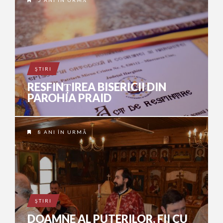
5 ANI ÎN URMĂ
ŞTIRI
RESFINȚIREA BISERICII DIN
PAROHIA PRAID
8 ANI ÎN URMĂ
ŞTIRI
DOAMNE AL PUTERILOR, FII CU