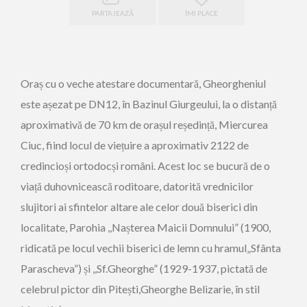
PARTAJEAZĂ
ÎMI PLACE
Oraș cu o veche atestare documentară, Gheorgheniul
este așezat pe DN12, în Bazinul Giurgeului, la o distanță
aproximativă de 70 km de orașul reședință, Miercurea
Ciuc, fiind locul de viețuire a aproximativ 2122 de
credincioși ortodocși români. Acest loc se bucură de o
viață duhovnicească roditoare, datorită vrednicilor
slujitori ai sfintelor altare ale celor două biserici din
localitate, Parohia ,,Nașterea Maicii Domnului” (1900,
ridicată pe locul vechii biserici de lemn cu hramul„Sfânta
Parascheva”) și ,,Sf.Gheorghe” (1929-1937, pictată de
celebrul pictor din Pitești,Gheorghe Belizarie, în stil