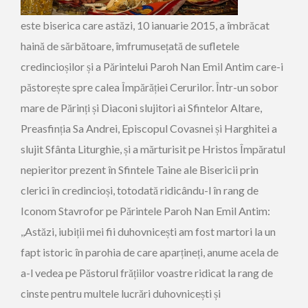
este biserica care astăzi, 10 ianuarie 2015, a îmbrăcat
haină de sărbătoare, îmfrumusețată de sufletele
credincioșilor și a Părintelui Paroh Nan Emil Antim care-i
păstorește spre calea Împărăției Cerurilor. Într-un sobor
mare de Părinți și Diaconi slujitori ai Sfintelor Altare,
Preasfinția Sa Andrei, Episcopul Covasnei și Harghitei a
slujit Sfânta Liturghie, și a mărturisit pe Hristos Împăratul
nepieritor prezent în Sfintele Taine ale Bisericii prin
clerici în credincioși, totodată ridicându-l în rang de
Iconom Stavrofor pe Părintele Paroh Nan Emil Antim:
,,Astăzi, iubiții mei fii duhovnicești am fost martori la un
fapt istoric în parohia de care aparțineți, anume acela de
a-l vedea pe Păstorul frățiilor voastre ridicat la rang de
cinste pentru multele lucrări duhovnicești și