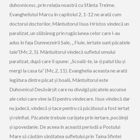
duhovnicesc, prin relația noastră cu Sfânta Treime.
Evanghelistul Marcu în capitolul 2, 1-12 ne arată cum
doctorul doctorilor, Mântuitorul Iisus Hristos vindecă un
paralizat, un slăbănog prin rugăciunea celor care l-au
adus în fața Dumnezeirii Sale, „ Fiule, iertate sunt păcatele
tale”(Mc.2, 5). Mântuitorul vindecă sufletul omului
paralizat, după care îi spune: „Scoală-te, ia-ți patul tău și
mergi la casa ta” (Mc.2, 11). Evanghelia aceasta ne arată
legătura dintre păcat și boală, Mântuitorul este
Duhovnicul Desăvârșit care nu divulgă păcatele ascunse
ale celui care vine la El pentru vindecare. Iisus vindecă dar
nu judecă, vindecă și tace pentru că păcătosul a fost iertat
și reînfiat. Păcatele trebuie curățate prin iertare, pocăință
și spovedanie. De aceea în această periodă a Postului
Mare să căutăm sănătatea sufletului prin Taina Sfintei