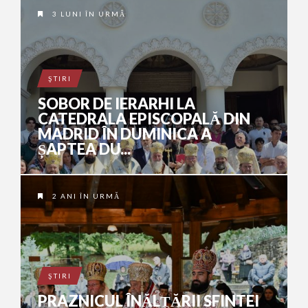
3 LUNI ÎN URMĂ
ŞTIRI
SOBOR DE IERARHI LA
CATEDRALA EPISCOPALĂ DIN
MADRID ÎN DUMINICA A
ȘAPTEA DU...
2 ANI ÎN URMĂ
ŞTIRI
PRAZNICUL ÎNĂLȚĂRII SFINTEI