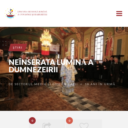
ŞTIRI
NEÎNSERATA LUMINĂ A
DUMNEZEIRII
DE
SECTORUL MEDIA ȘI COMUNICAȚII
10 ANI ÎN URMĂ
•
0
0