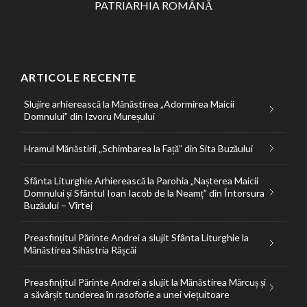
PATRIARHIA ROMÂNĂ
ARTICOLE RECENTE
Slujire arhierească la Mănăstirea „Adormirea Maicii
Domnului” din Izvoru Mureșului
Hramul Mănăstirii „Schimbarea la Față” din Sita Buzăului
Sfânta Liturghie Arhierească la Parohia „Nașterea Maicii
Domnului și Sfântul Ioan Iacob de la Neamț” din Întorsura
Buzăului – Vîrtej
Preasfințitul Părinte Andrei a slujit Sfânta Liturghie la
Mănăstirea Sihăstria Râșcăi
Preasfințitul Părinte Andrei a slujit la Mănăstirea Mărcuș și
a săvârșit tunderea în rasoforie a unei viețuitoare