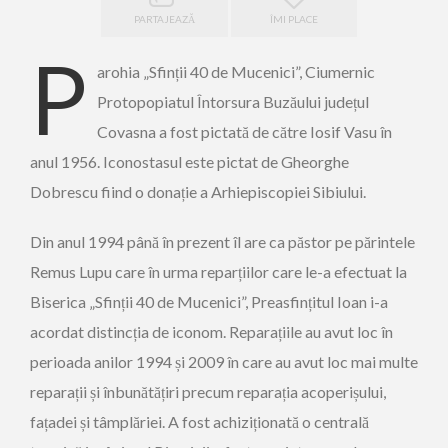
PARTAJEAZĂ
ÎMI PLACE
P
arohia „Sfinții 40 de Mucenici”, Ciumernic
Protopopiatul Întorsura Buzăului județul
Covasna a fost pictată de către Iosif Vasu în
anul 1956. Iconostasul este pictat de Gheorghe
Dobrescu fiind o donație a Arhiepiscopiei Sibiului.
Din anul 1994 până în prezent îl are ca păstor pe părintele
Remus Lupu care în urma reparțiilor care le-a efectuat la
Biserica „Sfinții 40 de Mucenici”, Preasfințitul Ioan i-a
acordat distincția de iconom. Reparațiile au avut loc în
perioada anilor 1994 și 2009 în care au avut loc mai multe
reparații și înbunătățiri precum reparația acoperișului,
fațadei și tâmplăriei. A fost achiziționată o centrală