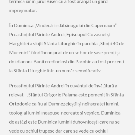
termică iar în jurul Bisericii a fost aranjat un gard
împrejmuitor.
În Duminica „Vindecării slăbănogului din Capernaum”
Preasfințitul Părinte Andrei, Episcopul Covasnei și
Harghitei a slujit Sfânta Liturghie în parohia „Sfinții 40 de
Mucenici” fiind înconjurat de un sobor de șase preoți și
doi diaconi. Bunii credincioși din Parohie au fost prezenți
la Sfânta Liturghie într-un număr semnificativ.
Preasfințitul Părinte Andrei în cuvântul de învățătură a
relevat : „Sfântul Grigorie Palama este pomenit în Sfânta
Ortodoxie ca fiu al Dumnezeieștii și neînseratei lumini,
teolog al luminii neapuse, necreate și veșnice. Duminica
de astăzi este Duminica luminii duhovnicești care nu se
vede cu ochiul trupesc dar care se vede cu ochiul