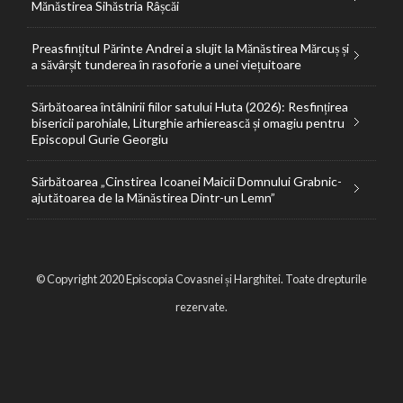
Mănăstirea Sihăstria Râșcăi
Preasfințitul Părinte Andrei a slujit la Mănăstirea Mărcuș și
a săvârșit tunderea în rasoforie a unei viețuitoare
Sărbătoarea întâlnirii fiilor satului Huta (2026): Resfințirea
bisericii parohiale, Liturghie arhierească și omagiu pentru
Episcopul Gurie Georgiu
Sărbătoarea „Cinstirea Icoanei Maicii Domnului Grabnic-
ajutătoarea de la Mănăstirea Dintr-un Lemn”
© Copyright 2020 Episcopia Covasnei și Harghitei. Toate drepturile
rezervate.