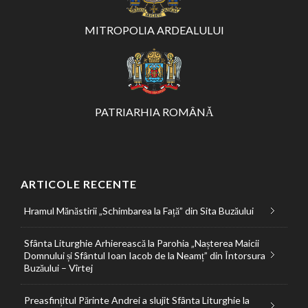
MITROPOLIA ARDEALULUI
PATRIARHIA ROMÂNĂ
ARTICOLE RECENTE
Hramul Mănăstirii „Schimbarea la Față” din Sita Buzăului
Sfânta Liturghie Arhierească la Parohia „Nașterea Maicii
Domnului și Sfântul Ioan Iacob de la Neamț” din Întorsura
Buzăului – Vîrtej
Preasfințitul Părinte Andrei a slujit Sfânta Liturghie la