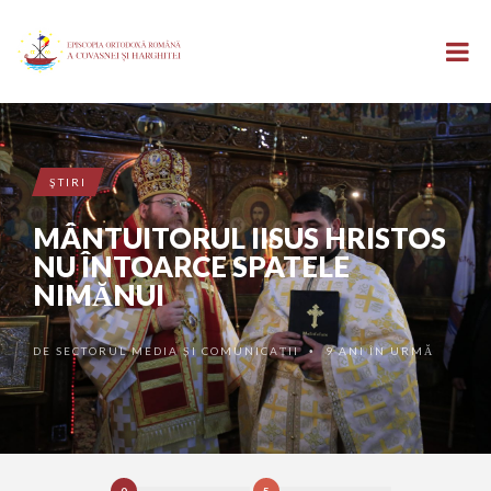
ŞTIRI
MÂNTUITORUL IISUS HRISTOS
NU ÎNTOARCE SPATELE
NIMĂNUI
DE
SECTORUL MEDIA ȘI COMUNICAȚII
9 ANI ÎN URMĂ
•