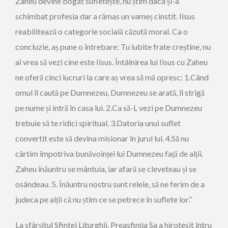
Zaheu devine bogat sufletește, nu știm daca și-a
schimbat profesia dar a rămas un vameș cinstit. Iisus
reabilitează o categorie socială căzută moral. Ca o
concluzie, aș pune o întrebare: Tu iubite frate creștine, nu
ai vrea să vezi cine este Iisus. Întâlnirea lui Iisus cu Zaheu
ne oferă cinci lucruri la care aș vrea să mă opresc: 1.Când
omul îl caută pe Dumnezeu, Dumnezeu se arată, îl strigă
pe nume și intră în casa lui. 2.Ca să-L vezi pe Dumnezeu
trebuie să te ridici spiritual. 3.Datoria unui suflet
convertit este să devina misionar în jurul lui. 4.Să nu
cârtim împotriva bunăvoinței lui Dumnezeu față de alții.
Zaheu înăuntru se mântuia, iar afară se cleveteau și se
osândeau. 5. Înăuntru nostru sunt relele, să ne ferim de a
judeca pe alții că nu știm ce se petrece în suflete lor.”
La sfârșitul Sfintei Liturghii, Preasfinția Sa a hirotesit întru