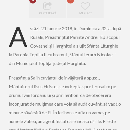
0
5
PARTAJEAZĂ
ÎMI PLACE
A
stăzi, 21 Ianurie 2018, în Duminica a 32-a după
Rusalii, Preasfințitul Părinte Andrei, Episcopul
Covasnei și Harghitei a slujit Sfânta Liturghie
la Parohia Toplița II cu hramul „Sfântul Ierarh Nicolae ”
din Municipiul Toplița, județul Harghita.
Preasfinția Sa în cuvântul de învățătură a spus: „
Mântuitorul Iisus Hristos se îndrepta spre Ierusalim pe
drumul văii Iordanului și prin Ierihon, ca de obicei era
înconjurat de mulțimea care voia să audă cuvânt, să vadă o
minune săvârșită de El. În Ierihon se afla un vameș pe
numele Zaheu, un agent fiscal care încasa dările. El este
eroul întâmplării din Pericopa Evanghelică. Acest om cu