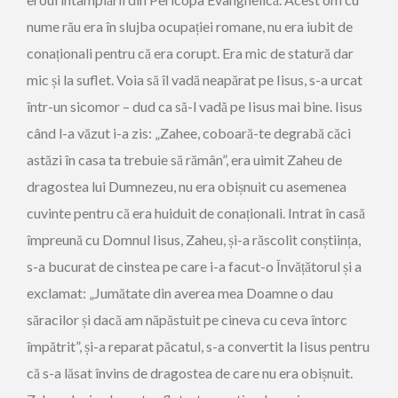
nume rău era în slujba ocupației romane, nu era iubit de
conaționali pentru că era corupt. Era mic de statură dar
mic și la suflet. Voia să îl vadă neapărat pe Iisus, s-a urcat
într-un sicomor – dud ca să-l vadă pe Iisus mai bine. Iisus
când l-a văzut i-a zis: „Zahee, coboară-te degrabă căci
astăzi în casa ta trebuie să rămân”, era uimit Zaheu de
dragostea lui Dumnezeu, nu era obișnuit cu asemenea
cuvinte pentru că era huiduit de conaționali. Intrat în casă
împreună cu Domnul Iisus, Zaheu, și-a răscolit conștiința,
s-a bucurat de cinstea pe care i-a facut-o Învățătorul și a
exclamat: „Jumătate din averea mea Doamne o dau
săracilor și dacă am năpăstuit pe cineva cu ceva întorc
împătrit”, și-a reparat păcatul, s-a convertit la Iisus pentru
că s-a lăsat învins de dragostea de care nu era obișnuit.