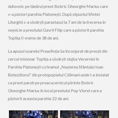
duhovnic pe tânărul preot Bobric Gheorghe Marius care
v-a păstori parohia Platonești. După otpustul Sfintei
Liturghii s-a săvârșit parastasul la 7 ani de la trecerea în
veșnicie a preotului Gavril Filip care a păstorit parohia
Toplița II vreme de 38 de ani.
La apusul soarelui Preasfinția Sa înconjurat de preoții din
cercul misionar Toplița a săvârșit slujba Vecerniei în
Parohia Platonești cu hramul „Nașterea Sfântului Ioan
Botezătorul” din protopopiatul Călimani unde l-a instalat
ca preot paroh pe preacucernicul părinte Bobric
Gheorghe Marius în locul preotului Pop Viorel care a
păstorit aceasta parohie 22 de ani.